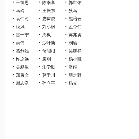
王缉思
陈奉孝
郭世佑
马玲
王振东
狄马
袁伟时
史啸虎
熊培云
秋风
刘小枫
孟令伟
雷一宁
周枫
蒋兆勇
吴伟
沙叶新
刘瑜
葛剑雄
储昭根
吴稼祥
许之远
袁刚
杨小凯
吴励生
朱学勤
潘维
郑秉文
莫于川
羽之野
谢志浩
孙立平
杨光