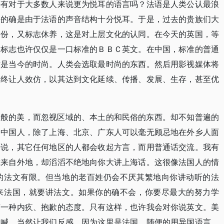
否有对于大多数人来说更为悦耳的语言吗？法语是人类公认最浪
许的确是由于法语的声音结构十分悦耳。于是，过去的贵族们大
身份，又标志休养，这是对上层文化的认同。在今天的英国，等
的标志也许仅仅是一口标准的ＢＢＣ英文。在中国，标准的普通
才是当今的时尚。人类会选取最时尚的东西。然后用影视媒体将
最终让人效仿，以其达到文化延续、传播、发展、生存，甚至优
一般的美，而忽视区域的、本土的和民俗的东西。却不知普遍的
的中国人，除了上海、北京、广东人可以毫无顾忌地在外乡人面
来说，其它任何地区的人都会收起方言，而用普通话交流。我有
你来自外地，却滔滔不绝地向你大讲上海话。这很像法国人的情
的法文有限。但当地的老百姓仍会不厌其繁地向你讲动听的法
来法国，就要讲法文。如果你的确不会，你要尽最大的努力学
有一种内疚、抱歉的态度。只有这样，也许我会对你说英文。美
大喊。当然让我们反感。因为这里是法国。随便的用异国语言，