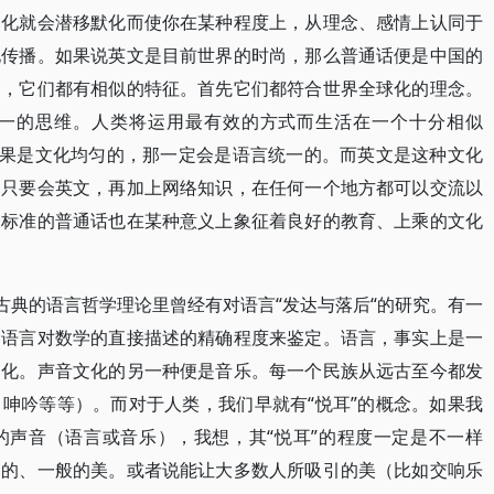
文化就会潜移默化而使你在某种程度上，从理念、感情上认同于
化传播。如果说英文是目前世界的时尚，那么普通话便是中国的
尚，它们都有相似的特征。首先它们都符合世界全球化的理念。
一的思维。人类将运用最有效的方式而生活在一个十分相似
如果是文化均匀的，那一定会是语言统一的。而英文是这种文化
，只要会英文，再加上网络知识，在任何一个地方都可以交流以
分标准的普通话也在某种意义上象征着良好的教育、上乘的文化
古典的语言哲学理论里曾经有对语言“发达与落后“的研究。有一
种语言对数学的直接描述的精确程度来鉴定。语言，事实上是一
文化。声音文化的另一种便是音乐。每一个民族从远古至今都发
呻吟等等）。而对于人类，我们早就有“悦耳”的概念。如果我
的声音（语言或音乐），我想，其“悦耳”的程度一定是不一样
遍的、一般的美。或者说能让大多数人所吸引的美（比如交响乐