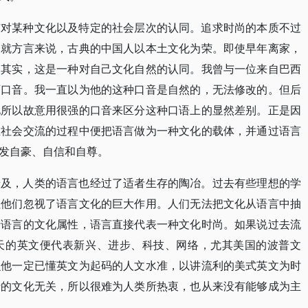
与对某种文化以及特定的社会层次的认同。追求时尚的本质不过
。就方言来说，古典的中国人以本土文化为荣。即使早年离家，
。其实，这是一种对自己文化自然的认同。我曾与一位来自巴西
西口音。我一直以为他的这种口音是自然的，无法修改的。但后
化所以故意用很强的口音来区分这种口语上的显然差别。正是因
在社会交流的过程中便把语言做为一种文化的载体，并通过语言
发自豪、自信和自尊。
普及，人类的语言也经过了适者生存的陶冶。过去有些理想的学
但他们忽视了语言文化的巨大作用。人们无法把文化从语言中抽
于语言的文化属性，语言直接代表一种文化时尚。如果说过去流
天的英文便代表新兴、进步、科技、网络，尤其美国的波普文
么他一定已懂英文为起码的人文水准，以讲流利的美式英文为时
行的文化无关，所以很难为人类所热衷，也从来没有能够成为主