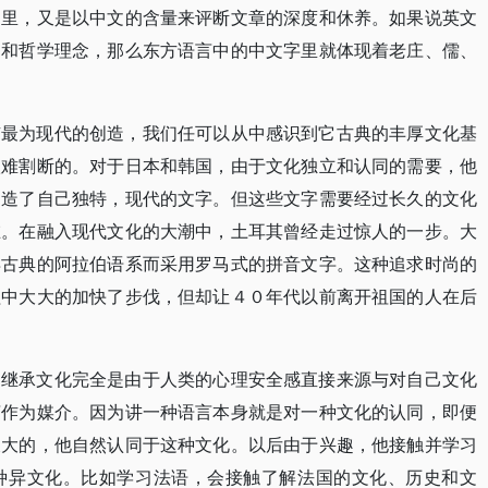
文里，又是以中文的含量来评断文章的深度和休养。如果说英文
神和哲学理念，那么东方语言中的中文字里就体现着老庄、儒、
有最为现代的创造，我们任可以从中感识到它古典的丰厚文化基
很难割断的。对于日本和韩国，由于文化独立和认同的需要，他
创造了自己独特，现代的文字。但这些文字需要经过长久的文化
在。在融入现代文化的大潮中，土耳其曾经走过惊人的一步。大
弃古典的阿拉伯语系而采用罗马式的拼音文字。这种追求时尚的
程中大大的加快了步伐，但却让４０年代以前离开祖国的人在后
，继承文化完全是由于人类的心理安全感直接来源与对自己文化
言作为媒介。因为讲一种语言本身就是对一种文化的认同，即便
长大的，他自然认同于这种文化。以后由于兴趣，他接触并学习
种异文化。比如学习法语，会接触了解法国的文化、历史和文