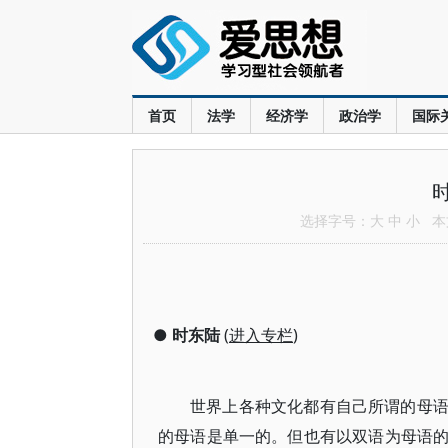
首页
法学
经济学
政治学
国际
选择字号：
大
中
小
本文
●
时东陆
(
进入专栏
)
世界上各种文化都有自己所谓的母
的母语是单一的。但也有以双语为母语