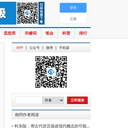
登录
注册
思想库
关键词
笔会
科普
排行
|
|
|
APP
公众号
微博
手机版
相同作者阅读
时东陆：用古代语言描述现代概念的可能性