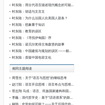
时东陆：用古代语言描述现代概念的可能性
时东陆：胡适与文言文
时东陆：为什么法国人比美国人苗条？
时东陆：想象重于知识
时东陆：教育的误区
时东陆：《寻找伊甸园》序
时东陆：诺贝尔奖得主海森堡的故事
时东陆：中国建筑与规划的误区-——都市人文尺度系列
时东陆：质疑中国包容文化
相同主题阅读
周雪光：关于“语言与思想”的继续思考
赵汀阳：语言开启思维：语言奇点与思维初始基因
菅志翔 马戎：语言、民族国家建构和国家语言政策
李巍：清代哲学史：基于“话语谱系”的新书写
林鹄：史学如何可能？——关于后现代的反思