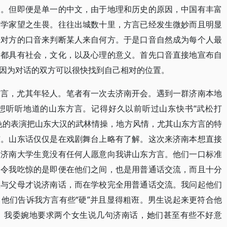
文。但即便是单一的中文，由于地理和历史的原因，中国有丰富
言学家望之生畏。往往出城数十里，方言已经发生微妙而且明显
借对方的口音来判断某人来自何方。于是口音自然成为每个人最
人都具有社会，文化，以及心理的意义。首先口音直接地宣布自
因为对话的双方可以很快找到自己相对的位置。
方言，尤其年轻人。笔者有一次去济南开会。遇到一群济南本地
想听听地道的山东方言。记得好久以前听过山东快书“武松打
色的表演把山东大汉的武林情操，地方风情，尤其山东方言的特
东。山东话仅仅是在戏剧舞台上略有了解。这次来济南本想直接
的济南大学生竟没有任何人愿意向我讲山东方言。他们一口标准
更令我吃惊的是即便在他们之间，也是用普通话交流，而且十分
里与父母才说济南话，而在学校完全用普通话交流。我问起他们
他们告诉我方言有些“硬”并且显得粗诳。男生说起来更符合他
。我委婉地要求两个女生说几句济南话，她们甚至有些不好意