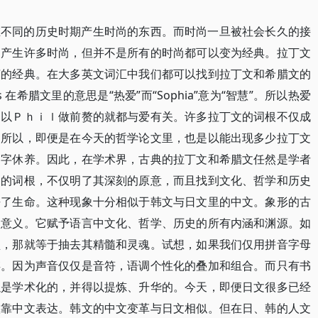
在不同的历史时期产生时尚的东西。而时尚一旦被社会长久的接
期产生许多时尚，但并不是所有的时尚都可以变为经典。拉丁文
言的经典。在大多英文词汇中我们都可以找到拉丁文和希腊文的
los 在希腊文里的意思是“热爱”而“Sophia”意为“智慧”。所以热爱
到以Ｐｈｉｌ做前赘的就都与爱有关。许多拉丁文的词根不仅成
。所以，即便是在今天的哲学论文里，也是以能出现多少拉丁文
文字休养。因此，在学术界，古典的拉丁文和希腊文任然是学者
文的词根，不仅明了其深刻的原意，而且找到文化、哲学和历史
去了生命。这种现象十分相似于韩文与日文里的中文。象形的古
的意义。它赋予语言中文化、哲学、历史的所有内涵和渊源。如
型，那就等于抽去其精髓和灵魂。试想，如果我们仅用拼音字母
存。因为声音仅仅是音符，语调个性化的叠加和组合。而只有书
以是学术化的，并得以提炼、升华的。今天，即便日文很多已经
依靠中文表达。韩文的中文变革与日文相似。但在日、韩的人文