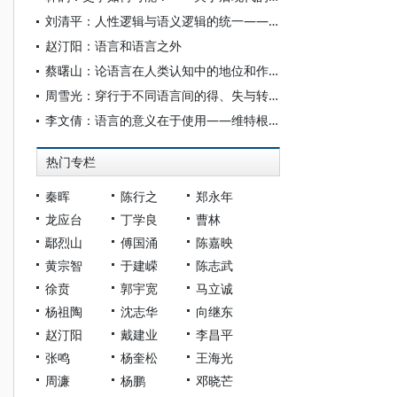
刘清平：人性逻辑与语义逻辑的统一——有关若干情态助动词的语义分析
赵汀阳：语言和语言之外
蔡曙山：论语言在人类认知中的地位和作用
周雪光：穿行于不同语言间的得、失与转变
李文倩：语言的意义在于使用——维特根斯坦语言观探析
热门专栏
秦晖
陈行之
郑永年
龙应台
丁学良
曹林
鄢烈山
傅国涌
陈嘉映
黄宗智
于建嵘
陈志武
徐贲
郭宇宽
马立诚
杨祖陶
沈志华
向继东
赵汀阳
戴建业
李昌平
张鸣
杨奎松
王海光
周濂
杨鹏
邓晓芒