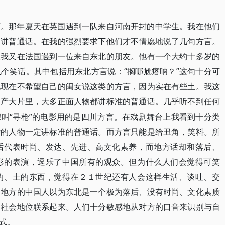
历。那年夏天在英国遇到一队来自河南开封的中学生。我在他们
只讲普通话。在我的强烈要求下他们才不情愿地说了几句方言。
久我又在法国遇到一位来自东北的朋友。他有一个大约十多岁的
个笑话。其中包括用东北方言说：“搁哪尬瘩呐？”这句十分可
说现在不希望自己的闺女说这类的方言，因为实在有些土。我这
国产大片里，大多正面人物都讲标准的普通话。几乎听不到任何
叫“寻枪”的电影用的是四川方言。在戏剧舞台上我看到十分类
杂的人物一定讲标准的普通话。而方言只能是给丑角，笑料。所
话代表时尚、发达、先进、高文化素养，而地方话却和落后、
彩的表演，逗乐了中国所有的观众。但为什么人们会觉得可笑
的、土的东西，觉得在２１世纪还有人会这样生活、谈吐、交
它地方的中国人以为东北是一个极为落后、没有时尚、文化素质
及社会地位联系起来。人们十分敏感地从对方的口音来识别与自
式。