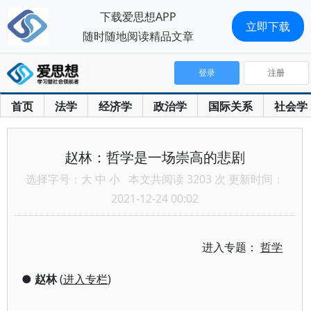
下载爱思想APP
立即下载
随时随地阅读精品文章
登录
注册
首页
法学
经济学
政治学
国际关系
社会学
赵林：哲学是一场崇高的悲剧
选择字号：
大
中
小
本文共阅读 3203 次 更新时间：
2021-12-24 00:02
进入专题：
哲学
●
赵林
(
进入专栏
)