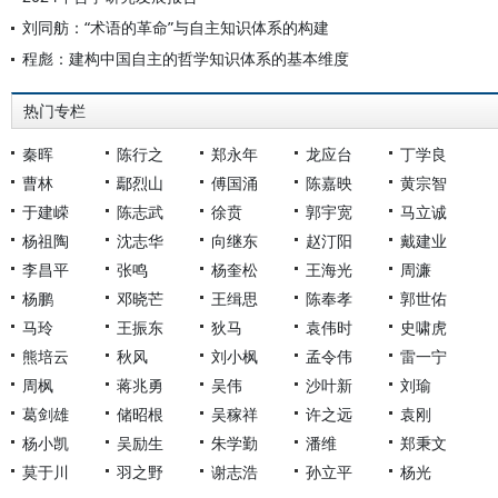
刘同舫：“术语的革命”与自主知识体系的构建
程彪：建构中国自主的哲学知识体系的基本维度
热门专栏
秦晖
陈行之
郑永年
龙应台
丁学良
曹林
鄢烈山
傅国涌
陈嘉映
黄宗智
于建嵘
陈志武
徐贲
郭宇宽
马立诚
杨祖陶
沈志华
向继东
赵汀阳
戴建业
李昌平
张鸣
杨奎松
王海光
周濂
杨鹏
邓晓芒
王缉思
陈奉孝
郭世佑
马玲
王振东
狄马
袁伟时
史啸虎
熊培云
秋风
刘小枫
孟令伟
雷一宁
周枫
蒋兆勇
吴伟
沙叶新
刘瑜
葛剑雄
储昭根
吴稼祥
许之远
袁刚
杨小凯
吴励生
朱学勤
潘维
郑秉文
莫于川
羽之野
谢志浩
孙立平
杨光