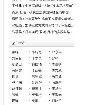
丁仲礼：中国完成碳中和的“技术需求清单”
肖京 张洁：碳税立法的国际经验与中国进路
曹明德：社会系统论视角下实现碳达峰碳中和目标的法律对策
张晓强：加快发展方式绿色转型，积极稳妥推进碳达峰碳中和
张季风：日本实现“双碳”目标的实践与路径研究——兼论对中国的启示与借鉴
热门专栏
秦晖
陈行之
郑永年
龙应台
丁学良
曹林
鄢烈山
傅国涌
陈嘉映
黄宗智
于建嵘
陈志武
徐贲
郭宇宽
马立诚
杨祖陶
沈志华
向继东
赵汀阳
戴建业
李昌平
张鸣
杨奎松
王海光
周濂
杨鹏
邓晓芒