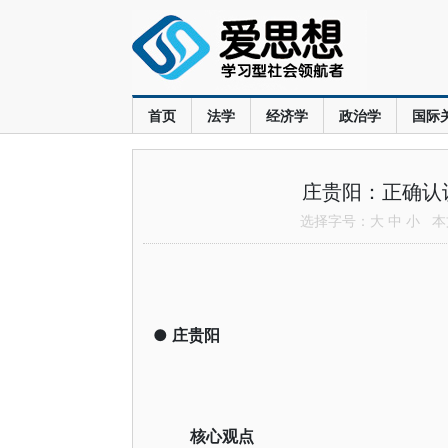
首页
法学
经济学
政治学
国际
庄贵阳：正确认
选择字号：
大
中
小
本文
●
庄贵阳
核心观点