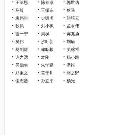
王缉思
陈奉孝
郭世佑
马玲
王振东
狄马
袁伟时
史啸虎
熊培云
秋风
刘小枫
孟令伟
雷一宁
周枫
蒋兆勇
吴伟
沙叶新
刘瑜
葛剑雄
储昭根
吴稼祥
许之远
袁刚
杨小凯
吴励生
朱学勤
潘维
郑秉文
莫于川
羽之野
谢志浩
孙立平
杨光