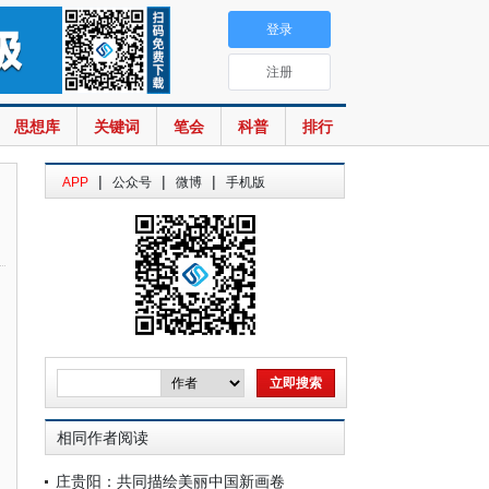
登录
注册
思想库
关键词
笔会
科普
排行
|
|
|
APP
公众号
微博
手机版
相同作者阅读
庄贵阳：共同描绘美丽中国新画卷