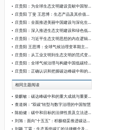
庄贵阳：为全球生态文明建设贡献中国智慧
庄贵阳 丁斐 王思博：生态产品及其价值实现探析——基于政治经济学的思考
庄贵阳：全面推进美丽中国建设与深化生态文明体制改革
庄贵阳：深入推进生态文明建设和绿色低碳发展
庄贵阳：习近平生态文明思想的内在逻辑与世界意义
庄贵阳 王思博：全球气候治理变革期主要经济体碳中和战略博弈
庄贵阳：从工业文明到生态文明的范式变革
庄贵阳：全球气候治理与构建中国低碳经济话语权
庄贵阳：正确认识和把握碳达峰碳中和的行动逻辑
相同主题阅读
柴麒敏：碳达峰碳中和的重大成就与重要任务
查道炯：“双碳”转型与数字治理的中国智慧
陈贻健：碳中和目标的法律性质及立法进路
刘旭：面向“十五五”：积极稳妥推进碳达峰碳中和
刘颖 丁霖：生态系统碳汇的法律概念及其权利构造