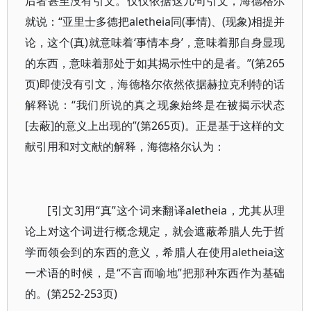
后者甚至没有引文。仅仅依据这几句引文，海德格尔
就说：“亚里士多德把aletheia同(事情)、(现象)相提并
论，这个(真)就意味着‘事情本身’，意味着那自身显现
的东西，意味着那处于如其揭示性中的是者。”(第265
页)即使没有引文，海德格尔依然依据赫拉克利特的话
解释说：“我们所说的真之现象始终是在被揭示状态
[去蔽]的意义上出现的”(第265页)。正是基于这样的文
献引用和对文献的解释，海德格尔认为：
[引文3]用“真”这个词来翻译aletheia，尤其从理
论上对这个词进行概念规定，就会遮蔽希腊人先于哲
学而领会到的东西的意义，希腊人在使用aletheia这
一术语的时候，是“不言而喻地”把那种东西作为基础
的。(第252-253页)