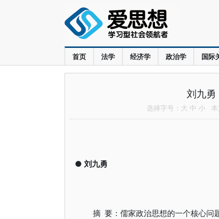
首页
法学
经济学
政治学
国际
刘九勇
选择字号：
大
中
小
本文
●
刘九勇
摘 要：儒家政治思想的一个核心问