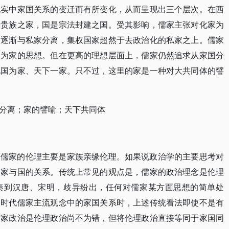
现实中家国关系的变迁而有所变化，从而呈现出三个层次。在西
法贵族之家，国是宗法封建之国。受其影响，儒家主张对化家为
家逐渐与私家分离，集权国家超然于去政治化的私家之上。儒家
国为家的思想。但在更高的理想层面上，儒家仍然追求从家国分
化国为家、天下一家。只不过，这里的家是一种对大共同体的譬
分离；家的譬喻；天下共同体
而儒家的伦理主要是家族亲缘伦理。如果说政治学的主要思考对
是家与国的关系。传统上常见的观点是，儒家的政治理念是伦理
秦到汉唐、宋明，歧异纷出，任何对儒家某方面思想的简单处
汉时代儒家主流观念中的家国关系时，上述传统看法即使不是有
儒家政治是伦理政治尚不为错，但将伦理政治直接等同于家国同