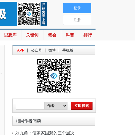
登录
注册
思想库
关键词
笔会
科普
排行
|
|
|
APP
公众号
微博
手机版
相同作者阅读
刘九勇：儒家家国观的三个层次