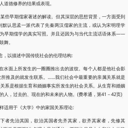
人道德修养的结果或表现。
对某些早期儒家著述的解读。但其深层的思想背景，一方面受到
面则默认思孟一派代表了先秦两汉儒家的主流，或认为宋明理学
事为早期儒学的真实写照。并且还因为与当代主流话语体系——
鼓舞。
念，以描述中国传统社会的伦理结构:
丢在水面上所发生的一圈圈推出去的波纹。每个人都是他社会影
纹所推及的就发生联系。……我们社会中最重要的亲属关系就是
属关系是根据生育和婚姻事实所发生的社会关系。从生育和婚姻
人，过去的、现在的和未来的人物。(费孝通，第41－42页)
样适用于《大学》中的家国关系理论:
天下者先治其国，欲治其国者先齐其家，欲齐其家者，先修其