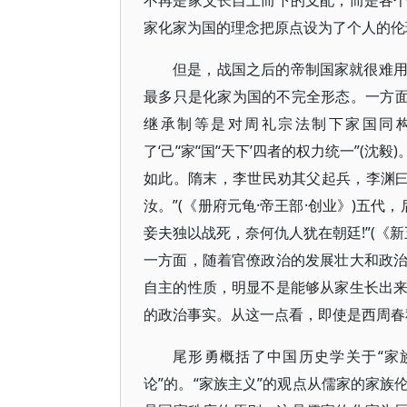
不再是家父长自上而下的支配，而是各
家化家为国的理念把原点设为了个人的伦
但是，战国之后的帝制国家就很难
最多只是化家为国的不完全形态。一方面
继承制等是对周礼宗法制下家国同
了‘己’‘家’‘国’‘天下’四者的权力统一
如此。隋末，李世民劝其父起兵，李渊曰
汝。”(《册府元龟·帝王部·创业》)五
妾夫独以战死，奈何仇人犹在朝廷!”(《
一方面，随着官僚政治的发展壮大和政
自主的性质，明显不是能够从家生长出
的政治事实。从这一点看，即使是西周春
尾形勇概括了中国历史学关于“家族
论”的。“家族主义”的观点从儒家的家