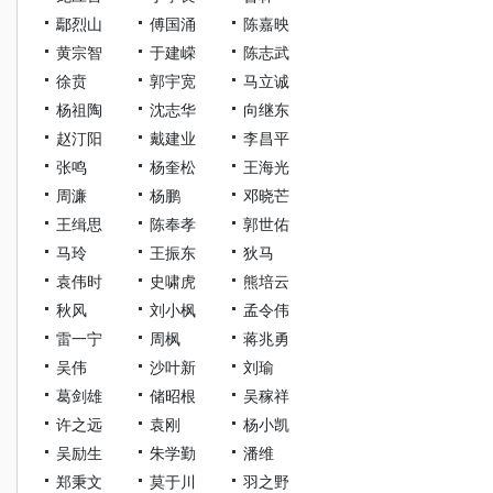
鄢烈山
傅国涌
陈嘉映
黄宗智
于建嵘
陈志武
徐贲
郭宇宽
马立诚
杨祖陶
沈志华
向继东
赵汀阳
戴建业
李昌平
张鸣
杨奎松
王海光
周濂
杨鹏
邓晓芒
王缉思
陈奉孝
郭世佑
马玲
王振东
狄马
袁伟时
史啸虎
熊培云
秋风
刘小枫
孟令伟
雷一宁
周枫
蒋兆勇
吴伟
沙叶新
刘瑜
葛剑雄
储昭根
吴稼祥
许之远
袁刚
杨小凯
吴励生
朱学勤
潘维
郑秉文
莫于川
羽之野