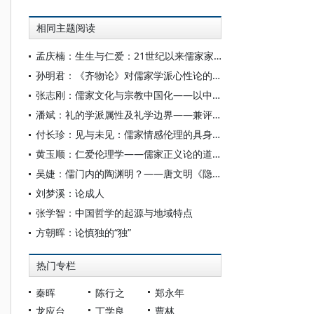
相同主题阅读
孟庆楠：生生与仁爱：21世纪以来儒家家庭伦理研究述评
孙明君：《齐物论》对儒家学派心性论的回应
张志刚：儒家文化与宗教中国化——以中国宗教通史为线索的学理沉思
潘斌：礼的学派属性及礼学边界——兼评当前中国民俗学、历史人类学所言之“礼”
付长珍：见与未见：儒家情感伦理的具身性维度
黄玉顺：仁爱伦理学——儒家正义论的道德哲学基础效应
吴婕：儒门内的陶渊明？——唐文明《隐逸之间：陶渊明精神世界中的自然、历史与社会》读后
刘梦溪：论成人
张学智：中国哲学的起源与地域特点
方朝晖：论慎独的“独”
热门专栏
秦晖
陈行之
郑永年
龙应台
丁学良
曹林