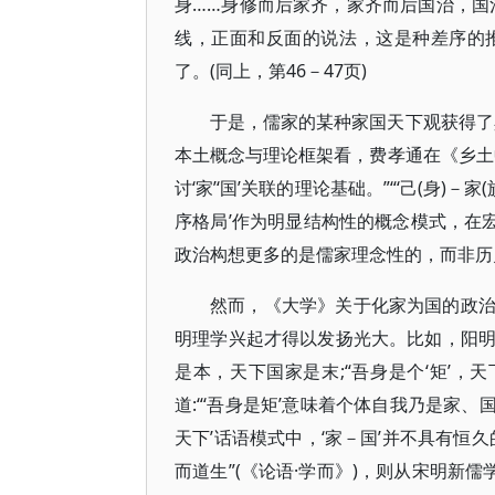
身……身修而后家齐，家齐而后国治，国
线，正面和反面的说法，这是种差序的
了。(同上，第46－47页)
于是，儒家的某种家国天下观获得了
本土概念与理论框架看，费孝通在《乡土
讨‘家’‘国’关联的理论基础。”“‘己(身
序格局’作为明显结构性的概念模式，在宏观
政治构想更多的是儒家理念性的，而非历
然而，《大学》关于化家为国的政
明理学兴起才得以发扬光大。比如，阳明
是本，天下国家是末;“吾身是个‘矩’，天
道:“‘吾身是矩’意味着个体自我乃是家
天下’话语模式中，‘家－国’并不具有恒
而道生”(《论语·学而》)，则从宋明新