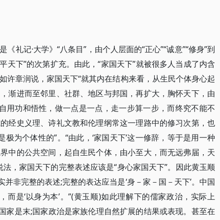
礼记·大学》“八条目”，由个人层面的“正心”“诚意”“修身”到
”“平天下”的次第扩充。由此，“家国天下”就被很多人当成了内含
如许章润说，家国天下“就其内在结构来看，从生民个体身心起
庭，渐进而至邻里、社群、地区与邦国，再扩大，胸怀天下，由
各自用功和悟性，做一点是一点，走一步算一步，而终究不能不
式的经史义理、诗礼文教和伦理纲常这一理路中的修习次第，也
极为个体性的”。“由此，‘家国天下’这一修辞，等于是用一种
境界中的公共空间，起自生民个体，由小至大，而无远弗届，天
照此说法，家国天下的完整表述应该是“身心家国天下”。因此黄玉顺
其实并非完整的表述;完整的表达应当是‘身－家－国－天下’。中国
，而是‘以身为本’。”(黄玉顺)如此理解下的儒家政治，实际上
，国家是末;国家政治是家族伦理自然扩展的结果或表现。甚至在