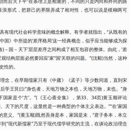
治而后天下平”在条理上是相通的，不同的只是内向和外向的路
推浪形式，把群己的界限弄成了相对性，也可以说是模糊两可
具有现代社会科学意味的概念解释。有学者就指出，“从既有的
中国》中所提的‘差序格局’这一经典概念，似乎应当能够成为探
)－家(族)－国－天下’层层差序之间构成了相互包容的整体。由此，‘差
结构层面必然要回应‘家’‘国’关联的问题。”(沈毅)当然，这种
史性的。
治理念，在早期儒家只有《中庸》《孟子》等少数同道，直到宋
后学王艮曰:“身也者，天地万物之本也，天地万物，末也。”身
下国家是个‘方’。”(《王心斋全集》，第33、34页)黄玉顺评论
、国、天下的尺度，这显然是一种典型的个体主义表达。”“在‘家国
久的意义。”(黄玉顺)既然吾身是本，家国是末，“君子务本，本立
儒学到“现代新儒家”乃至于现代儒学研究的主流，在谈论政治理念