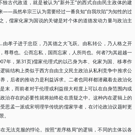
不独古代政道，就是被认为“新外王”的西式自由民主政体的建
来——虽然牟宗三认为需要经过一番良知“自我坎陷”为知性的过
页)总之，儒家化家为国说的关键是对个体的道德发动力量与政治主
……由孝子进于忠臣，乃其德之大飞跃。由私转公，乃人格之开
，尊尊也。公而忘私，国而忘家，人所尚也。何者?为其超越一
007年，第31页)儒家伦理式的以己身为本、化家为国、移孝作
在逻辑结构上类似于西方自由主义民主政治从私利竞争中推求公
修养，后者的推动力是利益诉求。二者也同样都潜藏着去政治化
国家是末，而前者对于伦理或利益很大程度上可以在自身范围内或
家政治存在的必要性就将始终处在质疑之中。这种内在逻辑上的
接受思孟一派或宋明理学传统的儒家学者，在讨论政治议题时更
景。
在无法克服的悖论。按照“差序格局”的逻辑，不同的主体以各