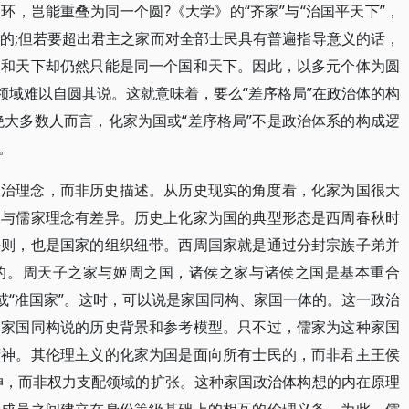
，岂能重叠为同一个圆?《大学》的“齐家”与“治国平天下”，
的;但若要超出君主之家而对全部士民具有普遍指导意义的话，
国和天下却仍然只能是同一个国和天下。因此，以多元个体为圆
领域难以自圆其说。这就意味着，要么“差序格局”在政治体的构
绝大多数人而言，化家为国或“差序格局”不是政治体系的构成逻
。
政治理念，而非历史描述。从历史现实的角度看，化家为国很大
涵与儒家理念有差异。历史上化家为国的典型形态是西周春秋时
法则，也是国家的组织纽带。西周国家就是通过分封宗族子弟并
的。周天子之家与姬周之国，诸侯之家与诸侯之国是基本重合
或“准国家”。这时，可以说是家国同构、家国一体的。这一政治
的家国同构说的历史背景和参考模型。只不过，儒家为这种家国
精神。其伦理主义的化家为国是面向所有士民的，而非君主王侯
伸，而非权力支配领域的扩张。这种家国政治体构想的内在原理