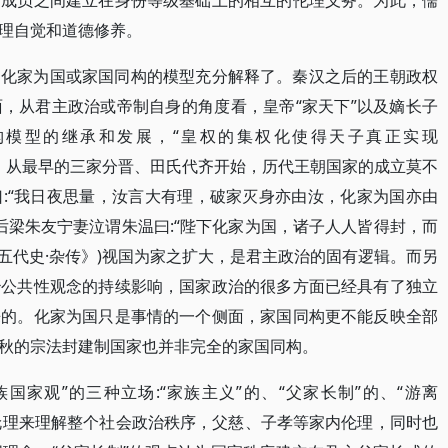
个成员之间建立在身份等级基础上的相互的伦理义务。为此，儒
理自觉和道德修养。
用化家为国或家国同构的模型充分解释了。秦汉之后的王朝政权
，从君主政治或帝制自身的角度看，皇帝“家天下”以及嫡长子
构模型的继承和发展，“皇权的集权化使得天子真正实现
”(沈毅)。从最早的三家分晋、田氏代齐开始，历代王朝国家的成立莫不
:“我日夜思量，汝言大有理，破家灭身亦由汝，化家为国亦由
代，后梁朱友宁妻泣谓朱温曰:“陛下化家为国，诸子人人皆得封，而
新五代史·杂传》)视国为家之扩大，是君主政治的固有逻辑。而另
治公共性观念的持续影响，国家政治的很多方面已经具有了独立
来的。化家为国只是事情的一个侧面，家国同构更不能反映全部
秋的宗法封建制国家也并非完全的家国同构。
国家观”的三种立场:“家族主义”的、“父家长制”的、“游离
族伦理来理解整个社会政治秩序，父慈、子孝等家内伦理，同时也