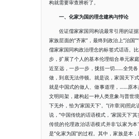
构就需要审查辨析了。
一、化家为国的理念建构与悖论
佐证儒家家国同构说最常引用的证据是《
家族层面的“齐家”，最终到政治上“治国
儒家家国同构政治理念的标签式话语。比
步，扩展了个人的基本伦理组合单元家
近至远，一步一步，拢括一切……全凭
做，到底无法停顿。就是说，家国天下
就是中国式的做人、做事道理，……原本是
文明间架，建构起一种人类意象与普世
下无外，恰为‘家国天下’。”(许章润)
说，“中国传统的话语模式，‘家国天下’
传统的伦理政治话语模式并非‘以家为本’
是“化家为国”的过程。其中，家族是本