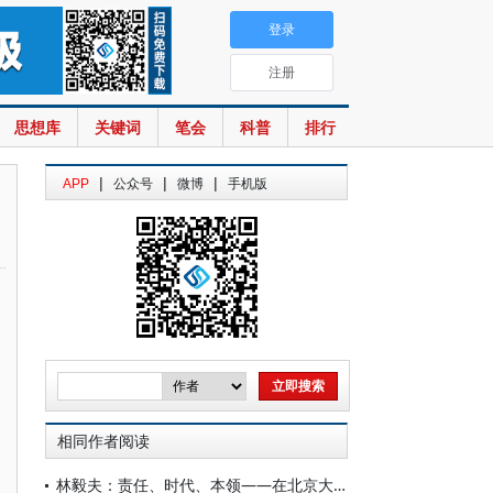
登录
注册
思想库
关键词
笔会
科普
排行
|
|
|
APP
公众号
微博
手机版
相同作者阅读
林毅夫：责任、时代、本领——在北京大学新结构经济学研究院2026届毕业典礼上的讲话