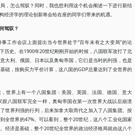
变局，怎么驾驭？同时，我也想利用这个机会阐述一下进行新结
构经济学的理论创新将会给在座的同学们带来的机遇。
何驾驭？
央外事工作会议上面提出当今世界处于“百年未有之大变局”的论
历史。在1900年20世纪刚刚开始的时候，八国联军攻打了北
、意大利、俄国、日本以及奥匈帝国，它们是当时的列强，也是
基础，按购买力平价计算，这八国的GDP总量达到了全世界的
的时候，世界上有一个八国集团：美国、英国、法国、德国、意大
家跟八国联军完全一样，奥匈帝国在第一次世界大战以后崩溃
出了世界列强的行列，后来加拿大取而代之加入了八国集团。按
到全世界的47%。可以看到，整个20世纪，这八个工业化国家
。经济是基础，整个20世纪全世界的政治经济格局就由这八个