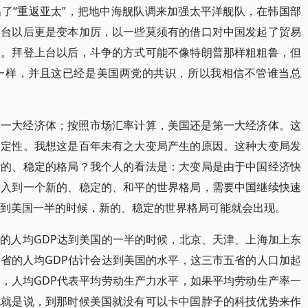
了“重返亚太”，把地中海舰队调来加强太平洋舰队，在韩国部
上台以后更是变本加厉，以一些莫须有的借口对中国发起了贸易
知。拜登上台以后，斗争的方式可能不像特朗普那样粗粗鲁，但
一样，并且这已经是美国两党的共识，所以我相信不管谁当总
第一大经济体；按照市场汇率计算，美国还是第一大经济体。这
确定性。我想这是百年未有之大变局产生的原因。这种大变局发
新的、稳定的格局？我个人的看法是：大变局是由于中国经济快
进入到一个新的、稳定的、和平的世界格局，需要中国继续快速
达到美国一半的时候，新的、稳定的世界格局可能就会出现。
的人均GDP达到美国的一半的时候，北京、天津、上海加上东
省的人均GDP估计会达到美国的水平，这三市五省的人口加起
，人均GDP代表平均劳动生产力水平，如果平均劳动生产率一
也就是说，到那时候美国就没有可以卡中国脖子的科技优势来作