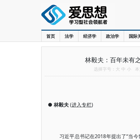
首页
法学
经济学
政治学
国际
林毅夫：百年未有
选择字号：
大
中
小
本文
●
林毅夫
(
进入专栏
)
习近平总书记在2018年提出了“当