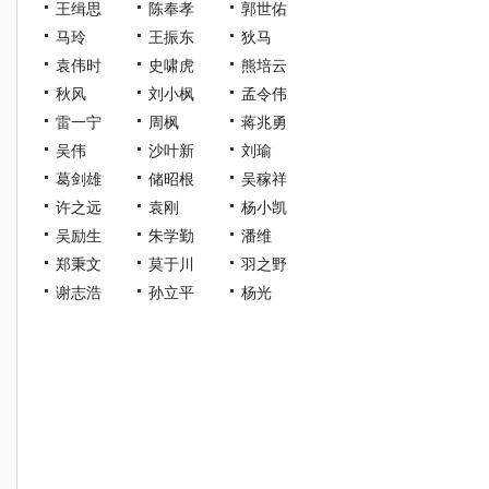
王缉思
陈奉孝
郭世佑
马玲
王振东
狄马
袁伟时
史啸虎
熊培云
秋风
刘小枫
孟令伟
雷一宁
周枫
蒋兆勇
吴伟
沙叶新
刘瑜
葛剑雄
储昭根
吴稼祥
许之远
袁刚
杨小凯
吴励生
朱学勤
潘维
郑秉文
莫于川
羽之野
谢志浩
孙立平
杨光