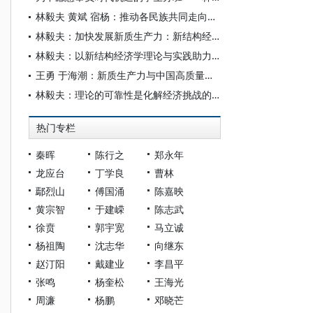
林毅夫 黄斌 宿杨：推动各民族共同走向社会主义现代化路径研究：基于新结构经济学视角
林毅夫：加快发展新质生产力：新结构经济学的视角
林毅夫：以新结构经济学理论与实践助力中非合作
王勇 于海潮：新质生产力与中国高质量发展：新结构经济学的分析
林毅夫：理论的可靠性是化解经济挑战的关键力量
热门专栏
秦晖
陈行之
郑永年
龙应台
丁学良
曹林
鄢烈山
傅国涌
陈嘉映
黄宗智
于建嵘
陈志武
徐贲
郭宇宽
马立诚
杨祖陶
沈志华
向继东
赵汀阳
戴建业
李昌平
张鸣
杨奎松
王海光
周濂
杨鹏
邓晓芒