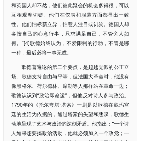
和英国人却不然，他们彼此聚会的机会多得很，可以
互相观摩切磋。他们在仪表和服装方面都显出一致
性。他们怕标新立异，怕惹人注目或讥笑。德国人却
各按自己的心意行事，只求满足自己，不管旁人如
何。”[4]歌德始终认为，不爱限制的行动，不管是哪
一种，最后必将一事无成。
歌德普遍论的第二个要点，是超越党派的公正立
场。歌德支持自由与平等，但法国大革命时，他没有
像黑格尔、荷尔德林、席勒等人那样站在革命一边；
歌德认识到“政治即命运”，但他反对诗人参与政治。
1790年的《托尔夸塔·塔索》一剧是以歌德在魏玛宫
廷的生活为依据的，通过塔索的失望和悲叹，歌德生
动地呈现了艺术与政治的深刻矛盾。他指出：“一个诗
人如果想要搞政治活动，他就必须加入一个政党；一