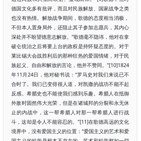
德国文化多有批评，而且对民族解放、国家战争之类
也没有热情。解放战争期间，歌德的态度相当消极，
不但本人置身局外，还阻止其子参加志愿兵，其内心
深处并不盼望德意志解放。“歌德毫不隐讳，他对在拿
破仑统治之后将要上台的政权是持怀疑态度的。对于
莱比锡大会战胜利后的那种狂热的爱国情绪，对于民
族起义、自由和解放的言论，他并不赞同。”[10]1824
年11月24日，他对秘书说：“罗马史对我们来说已不
合时了。我们已变得很人道，对凯撒的战功不能不起
反感。希腊史也不能使我们感到乐趣。希腊人在抵御
外敌时固然伟大光荣，但是在诸城邦的分裂和永无休
止的内战中，这一帮希腊人对那一帮希腊人进行战
斗，这却是令人不能容忍的。”[11]在歌德高远的文化
境界中，没有爱国主义的位置：“爱国主义的艺术和爱
国主义的科学是根本不存在的。艺术和科学都如一切