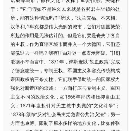
诺威等城市，都在文化上发挥了重要作用。关键在
于：“它们假如不是许久以来就是各邦君主坐镇的处
所，能有这种情况吗？”所以，“法兰克福、不来梅、
汉堡和卢卑克都是伟大光辉的城市，它们对德国繁荣
所起的作用是无法估计的。但是它们要是丧失了各自
的主权，作为直辖区城市而并入一个大德国，它们还
能像过去一样吗？我有理由对这一点表示怀疑。”[18]
歌德不幸而言中。1871年，俾斯麦以“铁血政策”完成
了德意志统一，专制王权、军国主义和容克传统构成
帝国政权的三条支柱，它们联手借助统一的国家权力
强化对新帝国的忠诚：一方面打压与专制主义、军国
主义不同的政治文化，如1866年排挤和压抑自由主
义；1871年发起针对天主教中央党的“文化斗争”；
1878年颁布“反对社会民主党危害公共治安法”；另一
方面也束缚、限制了原本多样的地方文化，比如伸张