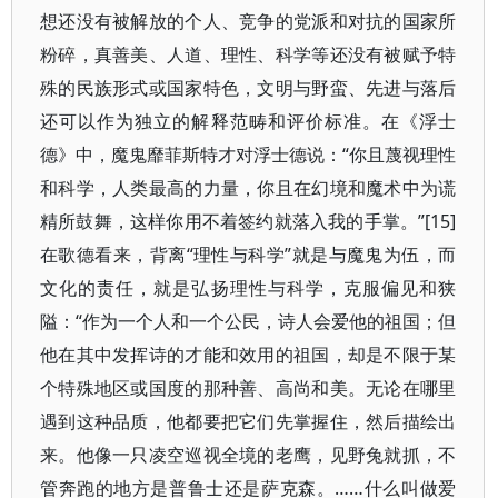
想还没有被解放的个人、竞争的党派和对抗的国家所
粉碎，真善美、人道、理性、科学等还没有被赋予特
殊的民族形式或国家特色，文明与野蛮、先进与落后
还可以作为独立的解释范畴和评价标准。在《浮士
德》中，魔鬼靡菲斯特才对浮士德说：“你且蔑视理性
和科学，人类最高的力量，你且在幻境和魔术中为谎
精所鼓舞，这样你用不着签约就落入我的手掌。”[15]
在歌德看来，背离“理性与科学”就是与魔鬼为伍，而
文化的责任，就是弘扬理性与科学，克服偏见和狭
隘：“作为一个人和一个公民，诗人会爱他的祖国；但
他在其中发挥诗的才能和效用的祖国，却是不限于某
个特殊地区或国度的那种善、高尚和美。无论在哪里
遇到这种品质，他都要把它们先掌握住，然后描绘出
来。他像一只凌空巡视全境的老鹰，见野兔就抓，不
管奔跑的地方是普鲁士还是萨克森。……什么叫做爱