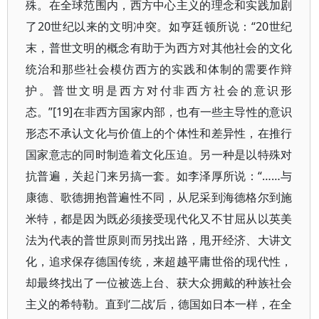
殊。在全球范围内，西方中心主义的理念和实践加剧
了20世纪以来的文明冲突。如亨廷顿所说：“20世纪
末，普世文明的概念有助于为西方对其他社会的文化
统治和那些社会模仿西方的实践和体制的需要作辩
护。普世文明是西方对付非西方社会的意识形
态。”[19]在非西方国家内部，也有一些主导性的意识
形态不承认文化与价值上的个体性和差异性，在推行
国家意志的同时制造着文化压迫。另一种是以特殊对
抗普遍，关起门来另搞一套。如李泽厚所说：“……与
康德、歌德拥抱普遍性不同，从尼采到海德格尔到施
米特，都是因为既必须接受现代化又不甘屈从以英美
法为代表的普世原则而另找出路，甩开经济、大讲文
化，追求保存德国传统，来超越平庸世俗的现代性，
却最终找出了一位被选上台、获大众拥戴的种族社会
主义的希特勒。直到‘二战’后，德国如日本一样，在全