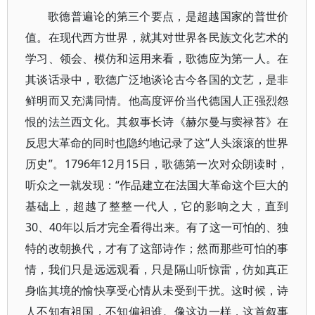
歌德普遍论的第三个要点，是超越国家的普世价
值。在现代西方世界，就其对世界各民族文化艺术的
学习、领会、模仿和运用来看，歌德应为第一人。在
其谈话录中，歌德广泛地谈论古今各国的文艺，是非
鲜明而又充满同情。他高度评价当代德国人正强烈怨
恨的法兰西文化。其叙事长诗《赫尔曼与窦禄苔》在
反思大革命的同时也隐约地记录了这“人头滚滚的世界
历史”。1796年12月15日，歌德第一次对众朗读时，
听众之一就发现：“作品建立在法国大革命这个巨大的
基础上，超越了整整一代人，它的影响之大，直到
30、40年以后才完全看得出来。有了这一可怕的、独
特的改朝换代，才有了这部诗作；然而那些可怕的事
情，我们只是远远观看，只是隔山听惊雷，仿如真正
身临其境的愉快享受心情从未受到干扰。这时候，诗
人不知有祖国，不知偏袒谁。像这边一样，这首叙事