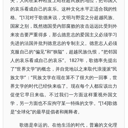
失，人民在某种程度上站在超民族的地位，把邻国人
的哀乐看成自己的哀乐。这种文化水平正适合我的性
格。”[13]对于歌德来说，文明与野蛮之分超越民族、
国家之别，既然德国受内部腐败的攻击远远比受到外
来攻击要严重得多，那么德意志的爱国主义必须学习
先进的法国并批判德意志的专制主义。德意志人必须
克服自己的“偏见”和“狭隘”，超越民族仇恨，“把邻国
人的哀乐看成自己的哀乐”。1827年，歌德率先提出
了“世界文学”的概念，并自觉地以之来取代浪漫派“民
族文学”：“民族文学在现在算不了很大的一回事，世
界文学的时代已经快来临了。现在每个人都应该出力
促使它早日来临。不过我们一方面这样重视外国文
学，另一方面也不应拘守某一特殊的文学。”[14]歌德
是“全球化”的最早提倡者和阐释者。
歌德是幸运的。在他生活的时代，普遍的文化理