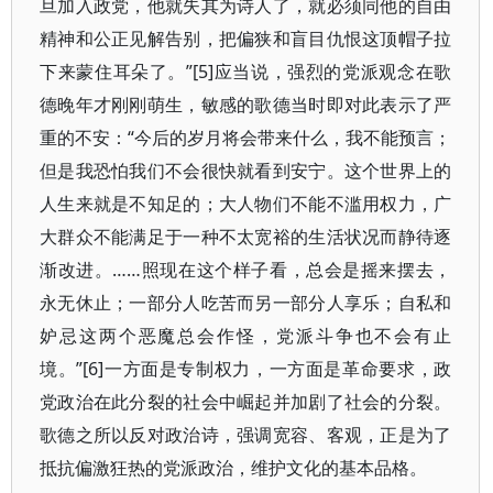
旦加入政党，他就失其为诗人了，就必须同他的自由
精神和公正见解告别，把偏狭和盲目仇恨这顶帽子拉
下来蒙住耳朵了。”[5]应当说，强烈的党派观念在歌
德晚年才刚刚萌生，敏感的歌德当时即对此表示了严
重的不安：“今后的岁月将会带来什么，我不能预言；
但是我恐怕我们不会很快就看到安宁。这个世界上的
人生来就是不知足的；大人物们不能不滥用权力，广
大群众不能满足于一种不太宽裕的生活状况而静待逐
渐改进。……照现在这个样子看，总会是摇来摆去，
永无休止；一部分人吃苦而另一部分人享乐；自私和
妒忌这两个恶魔总会作怪，党派斗争也不会有止
境。”[6]一方面是专制权力，一方面是革命要求，政
党政治在此分裂的社会中崛起并加剧了社会的分裂。
歌德之所以反对政治诗，强调宽容、客观，正是为了
抵抗偏激狂热的党派政治，维护文化的基本品格。