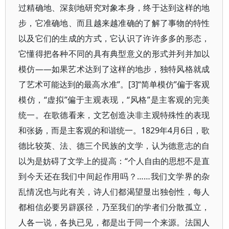
过精确地、深刻地研究对象本身，终于达到这样的地
步，它准确地、而且越来越准确的了解了事物的特性
以及它们的生成的方式，它认识了许许多多的形态，
它懂得把各种不同的具有典型意义的形式并列并加以
模仿——如果艺术达到了这样的地步，独特风格就成
了艺术可能达到的最高水准”。[3]“简单模仿”偏于客观
模仿，“虚拟”偏于主观表现，“风格”是主客观的完美
统一。在歌德看来，文艺创造决非主观特殊性的表现
和张扬，而是主客观的和谐统一。1829年4月6日，歌
德比较英、法、德三个民族的文学，认为德意志的自
以为是妨碍了文学上的提高：“个人自由的思想不是直
到今天还在我们中间起作用吗？……我们文学界的杂
乱情况也与此有关，诗人们都渴望显出独创性，每人
都相信必要另辟蹊径，乃至我们的学者们分散孤立，
人各一说，各执已见，都是出于同一个来源。法国人