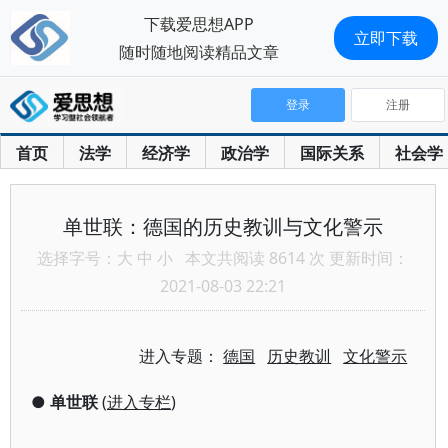
下载爱思想APP
立即下载
随时随地阅读精品文章
登录
注册
首页
法学
经济学
政治学
国际关系
社会学
单世联：德国的历史教训与文化警示
选择字号：
大
中
小
本文共阅读 8614 次 更新时间：
2021-08-03 22:21
进入专题：
德国
历史教训
文化警示
●
单世联
(
进入专栏
)