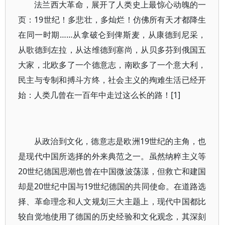
法兰西大革命，展开了人类史上最惊心动魄的一
页：19世纪！多悲壮，多灿烂！仿佛所有天才都降生
在同一时期……从拿破仑到俾斯麦，从康德到尼采，
从歌德到左拉，从达维德到塞尚，从贝多芬到俄国五
大家，北欧多了一个德意志，南欧多了一个意大利，
民主与专制和搏斗方终，社会主义的殉难生活已经开
始：人类几曾在一百年中走过这么长的路！[1]
从政治到文化，德意志是欧洲19世纪的主角，也
是现代中国所选择的外来典范之一。虽然纳粹主义等
20世纪德国思潮也曾在中国微波荡漾，但救亡和建国
却是20世纪中国与19世纪德国的共同使命。在道路选
择、革命理念和人文规划三大主题上，现代中国都比
较自觉地使用了德国的历史经验和文化观念，其深刻