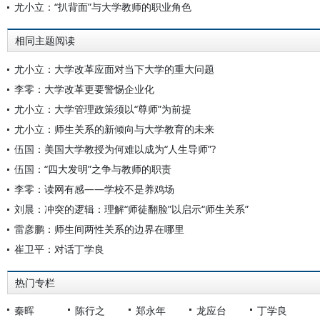
尤小立：“扒背面”与大学教师的职业角色
相同主题阅读
尤小立：大学改革应面对当下大学的重大问题
李零：大学改革更要警惕企业化
尤小立：大学管理政策须以“尊师”为前提
尤小立：师生关系的新倾向与大学教育的未来
伍国：美国大学教授为何难以成为“人生导师”?
伍国：“四大发明”之争与教师的职责
李零：读网有感——学校不是养鸡场
刘晨：冲突的逻辑：理解“师徒翻脸”以启示“师生关系”
雷彦鹏：师生间两性关系的边界在哪里
崔卫平：对话丁学良
热门专栏
秦晖
陈行之
郑永年
龙应台
丁学良