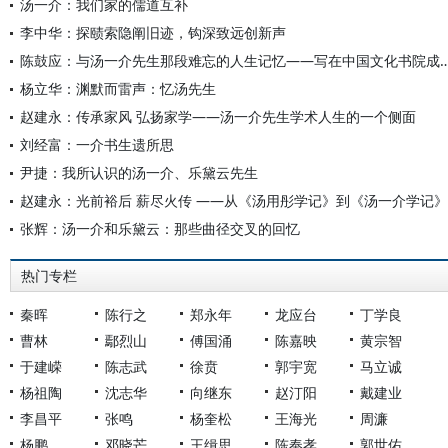
汤一介：我们家的儒道互补
李中华：探赜索隐阐旧迹，钩深致远创新声
陈鼓应：与汤一介先生那段难忘的人生记忆——写在中国文化书
杨立华：渊默而雷声：忆汤先生
赵建永：传承家风 弘扬家学——汤一介先生学术人生的一个侧面
刘经富：一介书生遗所思
尹捷：我所认识的汤一介、乐黛云先生
赵建永：光前裕后 薪尽火传 ——从《汤用彤学记》到《汤一介学记》
张辉：汤一介和乐黛云：那些曲径交叉的回忆
热门专栏
秦晖
陈行之
郑永年
龙应台
丁学良
曹林
鄢烈山
傅国涌
陈嘉映
黄宗智
于建嵘
陈志武
徐贲
郭宇宽
马立诚
杨祖陶
沈志华
向继东
赵汀阳
戴建业
李昌平
张鸣
杨奎松
王海光
周濂
杨鹏
邓晓芒
王缉思
陈奉孝
郭世佑