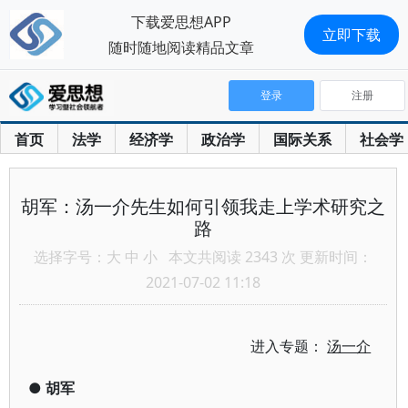
下载爱思想APP
立即下载
随时随地阅读精品文章
登录
注册
首页
法学
经济学
政治学
国际关系
社会学
胡军：汤一介先生如何引领我走上学术研究之
路
选择字号：
大
中
小
本文共阅读 2343 次 更新时间：
2021-07-02 11:18
进入专题：
汤一介
●
胡军