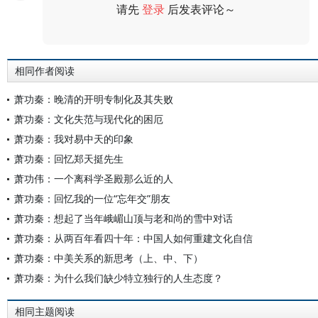
请先
登录
后发表评论～
评论
相同作者阅读
萧功秦：晚清的开明专制化及其失败
萧功秦：文化失范与现代化的困厄
萧功秦：我对易中天的印象
萧功秦：回忆郑天挺先生
萧功伟：一个离科学圣殿那么近的人
萧功秦：回忆我的一位“忘年交”朋友
萧功秦：想起了当年峨嵋山顶与老和尚的雪中对话
萧功秦：从两百年看四十年：中国人如何重建文化自信
萧功秦：中美关系的新思考（上、中、下）
萧功秦：为什么我们缺少特立独行的人生态度？
相同主题阅读