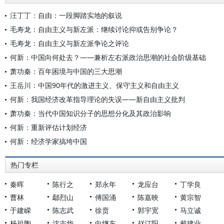
汪丁丁：自由：一段脚踏实地的叙说
毛寿龙：自由主义与新左派：继续讨论抑或告别争论？
毛寿龙：自由主义与新左派争论之评论
何新：中国向何处去？——兼析左右派政治思潮的社会阶级基础
萧功秦：百年困境与中国的三大思潮
王岳川：中国90年代的激进主义、保守主义和自由主义
何新：我国经济改革指导理论的失误——新自由主义批判
萧功秦：当代中国知识分子的思想分化及其政治影响
何新：重新评估计划经济
何新：经济学家搞垮中国
热门专栏
秦晖
陈行之
郑永年
龙应台
丁学良
曹林
鄢烈山
傅国涌
陈嘉映
黄宗智
于建嵘
陈志武
徐贲
郭宇宽
马立诚
杨祖陶
沈志华
向继东
赵汀阳
戴建业