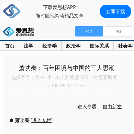
下载爱思想APP
立即下载
随时随地阅读精品文章
登录
注册
首页
法学
经济学
政治学
国际关系
社会学
萧功秦：百年困境与中国的三大思潮
选择字号：
大
中
小
本文共阅读 9221 次 更新时间：
2008-05-10 11:53
进入专题：
自由新左
●
萧功秦
(
进入专栏
)