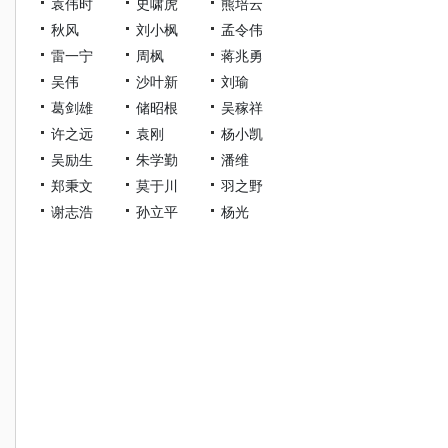
袁伟时
史啸虎
熊培云
秋风
刘小枫
孟令伟
雷一宁
周枫
蒋兆勇
吴伟
沙叶新
刘瑜
葛剑雄
储昭根
吴稼祥
许之远
袁刚
杨小凯
吴励生
朱学勤
潘维
郑秉文
莫于川
羽之野
谢志浩
孙立平
杨光