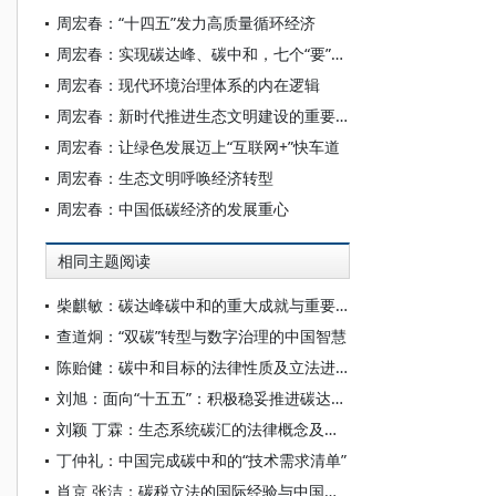
周宏春：“十四五”发力高质量循环经济
周宏春：实现碳达峰、碳中和，七个“要”是工作重点
周宏春：现代环境治理体系的内在逻辑
周宏春：新时代推进生态文明建设的重要原则
周宏春：让绿色发展迈上“互联网+”快车道
周宏春：生态文明呼唤经济转型
周宏春：中国低碳经济的发展重心
相同主题阅读
柴麒敏：碳达峰碳中和的重大成就与重要任务
查道炯：“双碳”转型与数字治理的中国智慧
陈贻健：碳中和目标的法律性质及立法进路
刘旭：面向“十五五”：积极稳妥推进碳达峰碳中和
刘颖 丁霖：生态系统碳汇的法律概念及其权利构造
丁仲礼：中国完成碳中和的“技术需求清单”
肖京 张洁：碳税立法的国际经验与中国进路