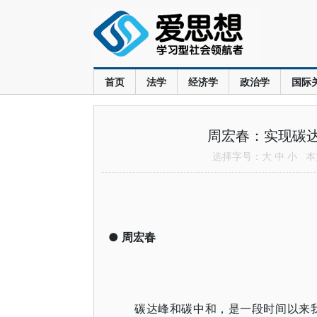
首页
法学
经济学
政治学
国际
周宏春：实现碳达
选择字号：
大
中
小
本文
●
周宏春
碳达峰和碳中和，是一段时间以来