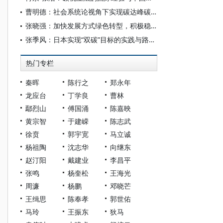
曹明德：社会系统论视角下实现碳达峰碳中和目标的法律对策
张晓强：加快发展方式绿色转型，积极稳妥推进碳达峰碳中和
张季风：日本实现“双碳”目标的实践与路径研究——兼论对中国的启示与借鉴
热门专栏
秦晖
陈行之
郑永年
龙应台
丁学良
曹林
鄢烈山
傅国涌
陈嘉映
黄宗智
于建嵘
陈志武
徐贲
郭宇宽
马立诚
杨祖陶
沈志华
向继东
赵汀阳
戴建业
李昌平
张鸣
杨奎松
王海光
周濂
杨鹏
邓晓芒
王缉思
陈奉孝
郭世佑
马玲
王振东
狄马