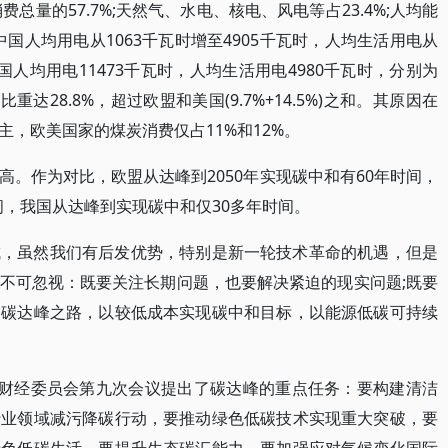
费总量的57.7%;天然气、水电、核电、风电等占23.4%;人均能
年，中国人均用电从1063千瓦时增至4905千瓦时，人均生活用电从
美国人均用电11473千瓦时，人均生活用电4980千瓦时，分别为
重达28.8%，超过欧盟和美国(9.7%+14.5%)之和。其原因在
，欧美国家的煤炭消费仅占11%和12%。
。作为对比，欧盟从达峰到2050年实现碳中和有60年时间，
时间，我国从达峰到实现碳中和仅30多年时间。
成，虽然我们有后发优势，特别是新一轮技术革命的机遇，但是
不可忽视：既要关注长期问题，也要解决紧迫的现实问题;既要
的碳达峰之路，以较低成本实现碳中和目标，以能源低碳可持续
央财经委员会第九次会议提出了碳达峰的重点任务：要构建清洁
行业领域减污降碳行动，要推动绿色低碳技术实现重大突破，要