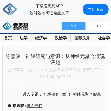
下载爱思想APP
立即下载
随时随地阅读精品文章
登录
注册
首页
法学
经济学
政治学
国际关系
社会学
陈嘉映：神经研究与意识：从神经元聚合假说
谈起
选择字号：
大
中
小
本文共阅读 20733 次 更新时间：
2021-04-04 23:25
进入专题：
神经研究
意识
神经元聚合假说
●
陈嘉映
(
进入专栏
)