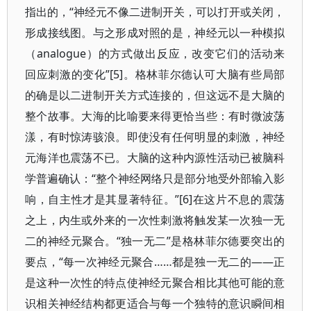
指出的，“神经元不像二进制开关，可以打开或关闭，
形成接线图。与之形成对照的是，神经元以一种模拟
（analogue）的方式做出反应，改变它们的活动来
回应刺激的变化”[5]。格林菲尔德认可大脑有些局部
的确是以二进制开关方式连接的，但这远不是大脑的
整个故事。大海的比喻要来得更恰当些：有时微波荡
漾，有时惊涛骇浪。即使没有任何明显的刺激，神经
元海洋也震荡不已。大脑的这种内源性活动已被脑科
学普遍确认：“整个神经网络只是部分地受外部输入影
响，自主性才是其显著特征。”[6]在这片不息的震荡
之上，内生或外来的一次性刺激将触发某一次独一无
二的神经元聚合。“独一无二”是格林菲尔德要突出的
要点，“每一次神经元聚合……都是独一无二的——正
是这种一次性的特点使神经元聚合相比其他可能的意
识相关神经结构都更适合与每一个独特的意识瞬间相