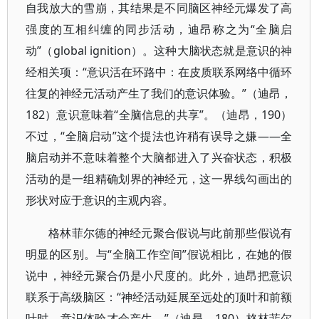
自我放大的雪崩，其结果是不同脑区神经元爆发了高
强度的互相纠缠的同步活动，迪昂称之为“全脑启
动”（global ignition）。这种大脑状态就是意识的神
经相关项：“意识活在环路中：在皮质联系网络中循环
往复的神经元活动产生了我们的意识体验。”（迪昂，
182）意识意味着“全脑信息的共享”。（迪昂，190）
不过，“全脑启动”这个提法也许稍有误导之嫌——全
脑启动并不意味着整个大脑都进入了兴奋状态，积极
活动的是一组精确划界的神经元，这一界线勾画出的
形状对应于意识的主观内容。
格林菲尔德的神经元聚合假说与此前那些假说有
明显的区别。与“全脑工作空间”假说相比，在她的假
说中，神经元聚合仍是小尺度的。此外，迪昂把意识
联系于高级脑区：“神经活动延展至远处的顶叶和前额
叶时，意识体验才会产生。”（迪昂，180）格林菲尔