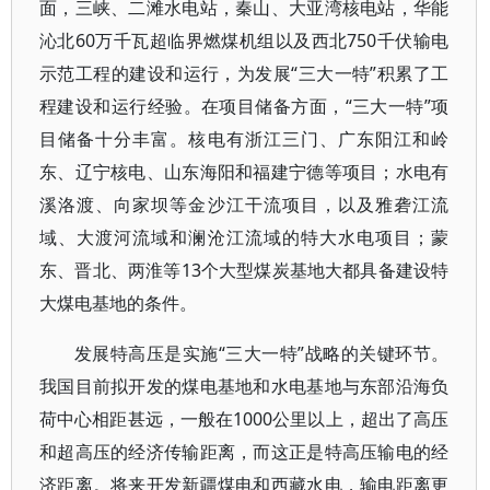
面，三峡、二滩水电站，秦山、大亚湾核电站，华能
沁北60万千瓦超临界燃煤机组以及西北750千伏输电
示范工程的建设和运行，为发展“三大一特”积累了工
程建设和运行经验。在项目储备方面，“三大一特”项
目储备十分丰富。核电有浙江三门、广东阳江和岭
东、辽宁核电、山东海阳和福建宁德等项目；水电有
溪洛渡、向家坝等金沙江干流项目，以及雅砻江流
域、大渡河流域和澜沧江流域的特大水电项目；蒙
东、晋北、两淮等13个大型煤炭基地大都具备建设特
大煤电基地的条件。
发展特高压是实施“三大一特”战略的关键环节。
我国目前拟开发的煤电基地和水电基地与东部沿海负
荷中心相距甚远，一般在1000公里以上，超出了高压
和超高压的经济传输距离，而这正是特高压输电的经
济距离。将来开发新疆煤电和西藏水电，输电距离更