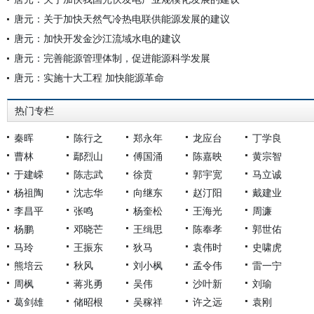
唐元：关于加快天然气冷热电联供能源发展的建议
唐元：加快开发金沙江流域水电的建议
唐元：完善能源管理体制，促进能源科学发展
唐元：实施十大工程 加快能源革命
热门专栏
秦晖
陈行之
郑永年
龙应台
丁学良
曹林
鄢烈山
傅国涌
陈嘉映
黄宗智
于建嵘
陈志武
徐贲
郭宇宽
马立诚
杨祖陶
沈志华
向继东
赵汀阳
戴建业
李昌平
张鸣
杨奎松
王海光
周濂
杨鹏
邓晓芒
王缉思
陈奉孝
郭世佑
马玲
王振东
狄马
袁伟时
史啸虎
熊培云
秋风
刘小枫
孟令伟
雷一宁
周枫
蒋兆勇
吴伟
沙叶新
刘瑜
葛剑雄
储昭根
吴稼祥
许之远
袁刚