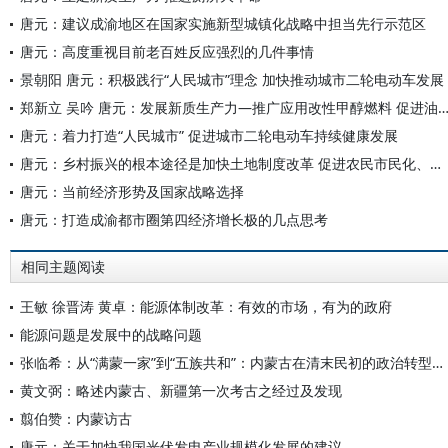
唐元：建议成渝地区在国家实施新型城镇化战略中担当先行示范区
唐元：高度重视目前老百姓反应强烈的几件事情
景朝阳 唐元：积极践行“人民城市”理念 加快推动城市二轮电动车发展
郑新立 吴吟 唐元：发展新质生产力—推广应用改性甲醇燃料 促进油气燃料
唐元：着力打造“人民城市” 促进城市二轮电动车持续健康发展
唐元：乡村振兴的根本途径是加快土地制度改革 促进农民市民化、农业现代化和农村城镇化
唐元：当前经济形势及国家战略选择
唐元：打造成渝都市圈第四经济增长极的几点思考
相同主题阅读
王敏 徐晋涛 黄卓：能源体制改革：有效的市场，有为的政府
能源问题是发展中的战略问题
张临希：从“满蒙一家”到“五族共和”：内蒙古在清末民初的政治转型历程
黄文弼：略述内蒙古、新疆第一次考古之经过及发现
翦伯赞：内蒙访古
唐元：关于加快我国光伏发电产业规模化发展的建议