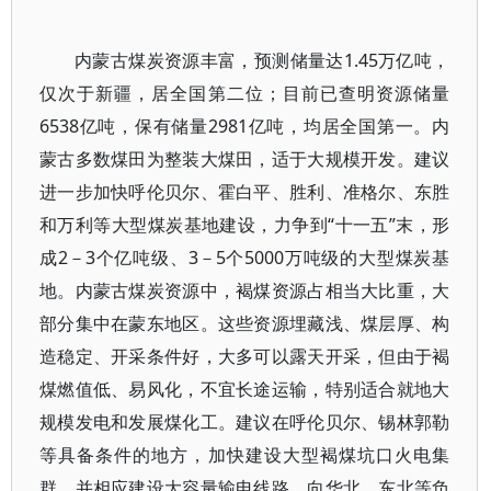
内蒙古煤炭资源丰富，预测储量达1.45万亿吨，
仅次于新疆，居全国第二位；目前已查明资源储量
6538亿吨，保有储量2981亿吨，均居全国第一。内
蒙古多数煤田为整装大煤田，适于大规模开发。建议
进一步加快呼伦贝尔、霍白平、胜利、准格尔、东胜
和万利等大型煤炭基地建设，力争到“十一五”末，形
成2－3个亿吨级、3－5个5000万吨级的大型煤炭基
地。内蒙古煤炭资源中，褐煤资源占相当大比重，大
部分集中在蒙东地区。这些资源埋藏浅、煤层厚、构
造稳定、开采条件好，大多可以露天开采，但由于褐
煤燃值低、易风化，不宜长途运输，特别适合就地大
规模发电和发展煤化工。建议在呼伦贝尔、锡林郭勒
等具备条件的地方，加快建设大型褐煤坑口火电集
群，并相应建设大容量输电线路，向华北、东北等负