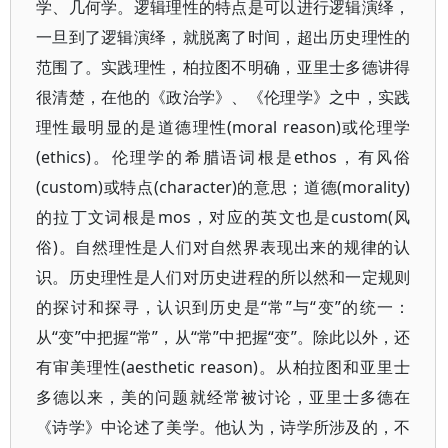
学、几何学。逻辑理性的特点是可以进行逻辑演绎，
一旦到了逻辑演绎，就脱离了时间，超出历史理性的
范围了。实践理性，柏拉图不明确，亚里士多德讲得
很清楚，在他的《政治学》、《伦理学》之中，实践
理性最明显的是道德理性(moral reason)或伦理学
(ethics)。伦理学的希腊语词根是ethos，有风俗
(custom)或特点(character)的意思；道德(morality)
的拉丁文词根是mos，对应的英文也是custom(风
俗)。自然理性是人们对自然界表现出来的规律的认
识。历史理性是人们对历史进程的所以然和一定规则
的探讨和探寻，认识到历史是“常”与“变”的统一：
从“变”中把握“常”，从“常”中把握“变”。除此以外，还
有审美理性(aesthetic reason)。从柏拉图和亚里士
多德以来，美的问题就经常被讨论，亚里士多德在
《诗学》中论述了美学。他认为，诗学所涉及的，不