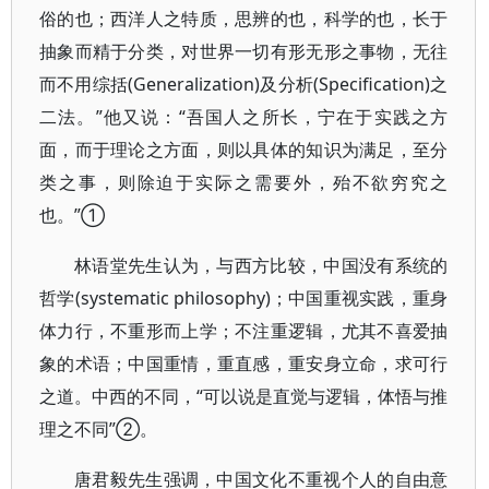
俗的也；西洋人之特质，思辨的也，科学的也，长于
抽象而精于分类，对世界一切有形无形之事物，无往
而不用综括(Generalization)及分析(Specification)之
二法。”他又说：“吾国人之所长，宁在于实践之方
面，而于理论之方面，则以具体的知识为满足，至分
类之事，则除迫于实际之需要外，殆不欲穷究之
也。”①
林语堂先生认为，与西方比较，中国没有系统的
哲学(systematic philosophy)；中国重视实践，重身
体力行，不重形而上学；不注重逻辑，尤其不喜爱抽
象的术语；中国重情，重直感，重安身立命，求可行
之道。中西的不同，“可以说是直觉与逻辑，体悟与推
理之不同”②。
唐君毅先生强调，中国文化不重视个人的自由意