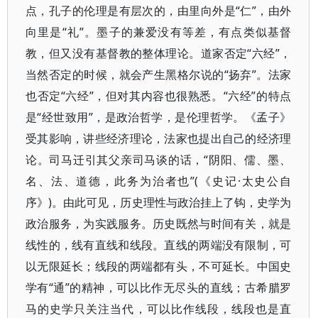
点，孔子的伦理是有层次的，由里向外是“仁”，由外
向里是“礼”。墨子的兼爱没有等差，有点类似基督
教，但又没有基督教的整体理论。道家否定“六经”，
当然否定的时候，就会产生黑格尔说的“扬弃”。法家
也否定“六经”，但对其内容也很熟悉。“六经”的特点
是“经世致用”，是政治哲学，是伦理哲学。《孟子》
受其影响，讲些经济理论，法家也提出自己的经济理
论。司马迁引其父亲司马谈的话，“阴阳、儒、墨、
名、法、道德，此务为治者也”(《史记·太史公自
序》)。由此可见，历史理性与政治挂上了钩，史学为
政治服务，为实践服务。历史既然与时间有关，就是
线性的，线有直线和线段。直线的两端没有限制，可
以无限延长；线段的两端都有头，不可延长。中国史
学有“通”的精神，可以比作无尽头的直线；古希腊罗
马的史学只关注当代，可以比作线段，线段也是直