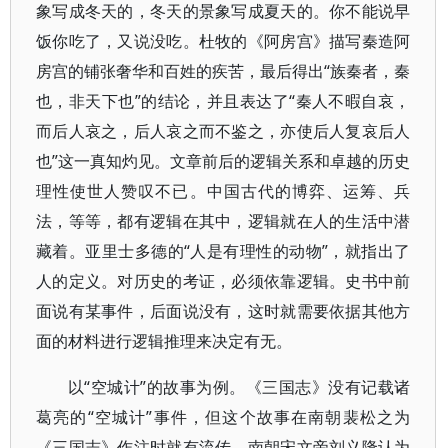
象写成冬天的，冬天的景象写成夏天的。你不能说早
饭你吃了，又说没吃。杜牧的《阿房宫》描写秦造阿
房宫的铺张奢华和百姓的疾苦，最后得出“族秦者，秦
也，非天下也”的结论，并且表达了“秦人不暇自哀，
而后人哀之，后人哀之而不鉴之，亦使后人复哀后人
也”这一真知灼见。文章前后的逻辑关系和卓越的历史
理性使世人赞叹不已。中国古代的博弈、运筹、兵
法，等等，都有逻辑在其中，逻辑就在人的生活中潜
藏着。亚里士多德的“人是有理性的动物”，就指出了
人的定义。对历史的考证，必须依靠逻辑。史书中前
面说有某事件，后面说没有，这时就需要依据其他方
面的材料进行逻辑推理来决定有无。
以“空城计”的故事为例。《三国志》没有记载诸
葛亮的“空城计”事件，但这个故事在南朝裴松之为
《三国志》作注时就有流传。南朝宋文帝刘义隆认为