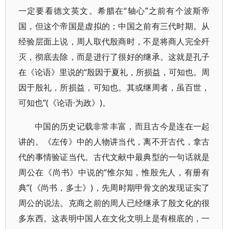
一定要看德文英文。希腊在“轴心”之前有个波斯帝
国，但这个帝国是虚拟的；中国之前有三代时期。从
经验层面上说，周人取代殷商时，不是将商人完全歼
灭，彻底去除，而是进行了很好的继承。这就是孔子
在《论语》里说的“殷因于夏礼，所损益，可知也。周
因于殷礼，所损益，可知也。其或继周者，虽百世，
可知也”(《论语·为政》)。
中国的历史记载非常丰富，而且古今是连在一起
讲的。《左传》中的人物讲当代，离不开古代，拿古
代的事情验证当代。古代文献中最典型的一句话就是
周公在《尚书》中说的“惟尔知，惟殷先人，有册有
典”(《尚书，多士》)，先周时期甲骨文的发现证实了
周公的说法。克商之前的周人已经继承了殷文化的很
多东西。这表明中国人在文化文明上是有根底的，一