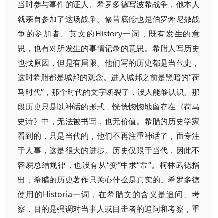
当时参与事件的证人。希罗多德写波希战争，他本人
就亲自参加了这场战争。修昔底德也是伯罗奔尼撒战
争的参加者。英文的History一词，既有发生的意
思，也有对所发生的事情记录的意思。希腊人写历史
也找原因，但是有局限。他们写的历史都是当代史，
这时希腊都是城邦的观念。进入城邦之前是黑暗的“荷
马时代”，那个时代的文字断裂了，没人能够认识。那
段历史只是以神话的形式，恍恍惚惚地留存在《荷马
史诗》中，无法被书写，也无价值。希腊的历史学家
看到的，只是当代的，他们不再注重神话了，而专注
于人事，这是很大的进步。历史仅限于当代，因此不
容易总结规律，也没有从“变”中求“常”。柯林武德指
出，希腊的历史著作只关心什么是真实的。希罗多德
使用的Historia一词，在希腊文的含义是追问、考
察，目的是强调对当事人或目击者的追问和考察，重