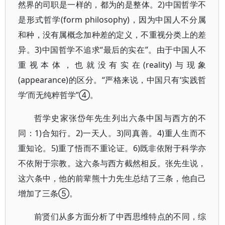
然界的司职是一样的，都为的是整体。2)中国哲学不
是形式哲学(form philosophy)，因为中国人不分属
和种，没有属概念加种差的定义，不重视分类上的差
异。3)中国哲学不追求“最后的实在”。由于中国人不
重视本体，也就没有实在(reality)与现象
(appearance)的区分。“严格来说，中国只有‘实践哲
学’而无纯粹哲学”④。
哲学史家张岱年先生列出六条中国与西方的不
同：1)合知行。2)一天人。3)同真善。4)重人生而不
重知论。5)重了悟而不重论证。6)既非依附于科学亦
不依附于宗教。这六条与西方截然相反。张先生说，
这六条中，他的前辈熊十力先生总结了三条，他自己
增加了三条⑤。
前贤们从多方面分析了中西思维特点的不同，综