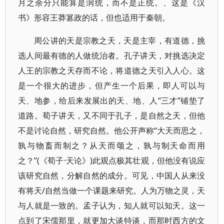
月之余分只能算是润统，而不是正统。、这是《汉
书》形容王莽篡政的话，但也适用于秦朝。
周公讲的天是宗教之天，天是主宰，有道德，挑
选人间最有德的人做统治者。孔子讲天，对挑选决定
人王的宗教之天存而不论，将道德之天引入人心。这
是一个很大的进步，但产生一个后果，即人可以与
天、地参，给后来发展出的天、地、人“三才”铺垫了
道路。荀子讲天，又不同于孔子，是自然之天，但他
不是讨论自然，研究自然。他公开声称“大天而思之，
孰与物畜而制之？从天而颂之，孰与制天命而用
之？”(《荀子·天论》)此观点极其壮观，但他没有说应
该研究自然，分解自然的成分。可见，中国人从来没
有将天/自然当做一个课题来研究。人为万物之灵，天
与人就是一致的。孟子认为，知人就可以知天。这一
点到了宋儒那里，就更加大谈特谈，而那时西方的文