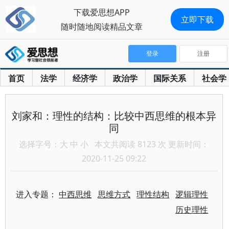
下载爱思想APP
立即下载
随时随地阅读精品文章
登录
注册
首页
法学
经济学
政治学
国际关系
社会学
刘家和：理性的结构：比较中西思维的根本异
同
选择字号：
大
中
小
本文共阅读 8123 次 更新时间：
2020-11-25 09:22
进入专题：
中西思维
思维方式
理性结构
逻辑理性
历史理性