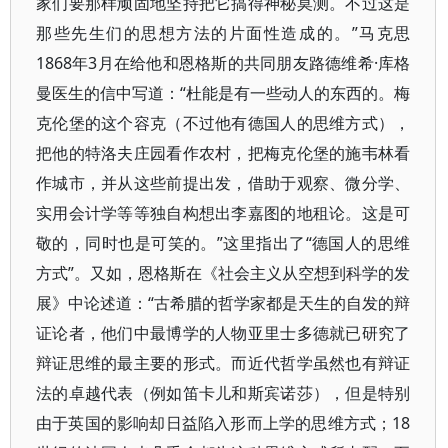
家们要那样顽固地坚持把它搞得神秘莫测。不过这是
那些先生们的思想方法的片面性造成的。”马克思
1868年3月在给他和恩格斯的共同朋友路德维希·库格
曼医生的信中写道：“杜能是有一些动人的东西的。梅
克伦堡的这个容克（不过他有德国人的思维方式），
把他的特洛夫庄园看作农村，把梅克伦堡的施韦林看
作城市，并从这些前提出发，借助于观察、微分学、
实用会计学等等独自构想出李嘉图的地租论。这是可
敬的，同时也是可笑的。”这里指出了“德国人的思维
方式”。又如，恩格斯在《社会主义从空想到科学的发
展》中论述道：“古希腊的哲学家都是天生的自发的辩
证论者，他们中最博学的人物亚里士多德就已研究了
辩证思维的最主要的形式。而近代哲学虽然也有辩证
法的卓越代表（例如笛卡儿和斯宾诺莎），但是特别
由于英国的影响却日益陷入形而上学的思维方式；18