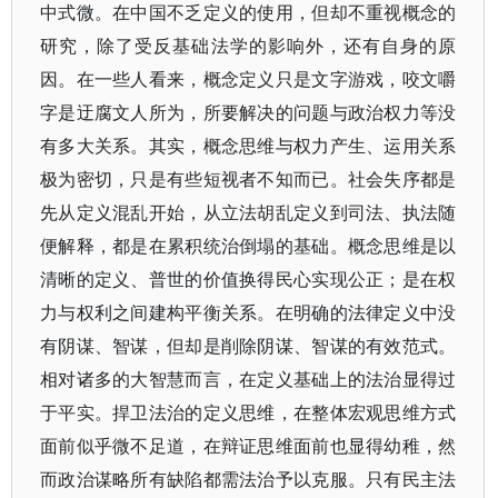
中式微。在中国不乏定义的使用，但却不重视概念的
研究，除了受反基础法学的影响外，还有自身的原
因。在一些人看来，概念定义只是文字游戏，咬文嚼
字是迂腐文人所为，所要解决的问题与政治权力等没
有多大关系。其实，概念思维与权力产生、运用关系
极为密切，只是有些短视者不知而已。社会失序都是
先从定义混乱开始，从立法胡乱定义到司法、执法随
便解释，都是在累积统治倒塌的基础。概念思维是以
清晰的定义、普世的价值换得民心实现公正；是在权
力与权利之间建构平衡关系。在明确的法律定义中没
有阴谋、智谋，但却是削除阴谋、智谋的有效范式。
相对诸多的大智慧而言，在定义基础上的法治显得过
于平实。捍卫法治的定义思维，在整体宏观思维方式
面前似乎微不足道，在辩证思维面前也显得幼稚，然
而政治谋略所有缺陷都需法治予以克服。只有民主法