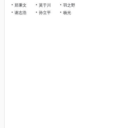
郑秉文
莫于川
羽之野
谢志浩
孙立平
杨光