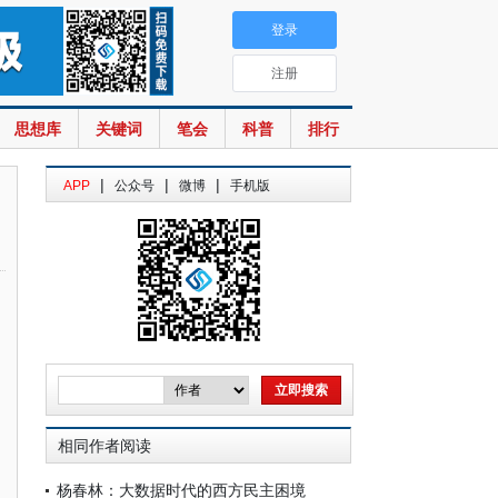
登录
注册
思想库
关键词
笔会
科普
排行
|
|
|
APP
公众号
微博
手机版
相同作者阅读
杨春林：大数据时代的西方民主困境