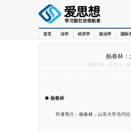
首页
法学
经济学
政治学
国际
杨春林：
选择字号：
大
中
小
本文
●
杨春林
作者简介：杨春林，山东大学当代社会