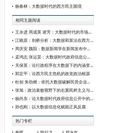
杨春林：大数据时代的西方民主困境
相同主题阅读
王永进 周成英 谢芳：大数据时代的市场失灵与政策组合设计
江晓原：剑桥分析：大数据和算法在西方当代政治中的隐秘角色
周庆安 魏阳：数据新闻学在新闻发布中的运用与挑战
孟鸿志 张运昊：大数据时代政府信息公开制度的变革与走向
关保英：论行政程序在大数据下的内涵变迁
郭定平：论西方民主危机的政党政治根源
杜创 朱劲燃：依托大数据破解民营企业融资问题
张旭：政治衰败视野下的右翼民粹主义与西方民主的危机
杨尚东：论大数据时代政府信息公开中的敏感个人信息保护
孙也刚：以大数据信息化赋能正风反腐
热门专栏
秦晖
陈行之
郑永年