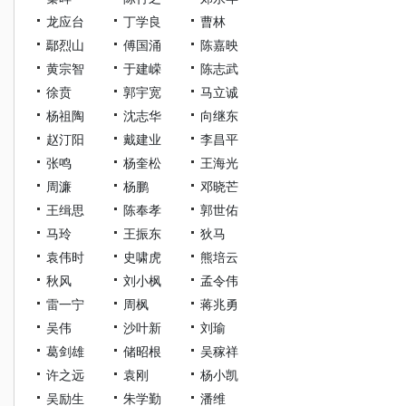
龙应台
丁学良
曹林
鄢烈山
傅国涌
陈嘉映
黄宗智
于建嵘
陈志武
徐贲
郭宇宽
马立诚
杨祖陶
沈志华
向继东
赵汀阳
戴建业
李昌平
张鸣
杨奎松
王海光
周濂
杨鹏
邓晓芒
王缉思
陈奉孝
郭世佑
马玲
王振东
狄马
袁伟时
史啸虎
熊培云
秋风
刘小枫
孟令伟
雷一宁
周枫
蒋兆勇
吴伟
沙叶新
刘瑜
葛剑雄
储昭根
吴稼祥
许之远
袁刚
杨小凯
吴励生
朱学勤
潘维