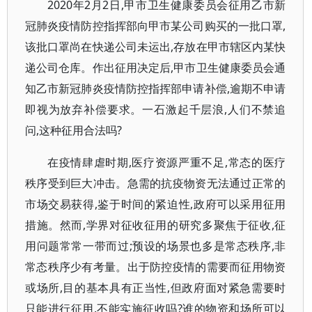
2020年2月2日,甲市卫生健康委员会征用乙市新
冠肺炎疫情防控指挥部向甲市某公司购买的一批口罩,
该批口罩尚在快递公司未运出,存放在甲市辖区内某快
递公司仓库。作出征用决定后,甲市卫生健康委员会通
知乙市新冠肺炎疫情防控指挥部申请补偿,逾期不申请
即视为放弃补偿要求。一石激起千层浪,人们不禁追
问,这种征用合法吗?
在疫情肆虐时期,医疗资源严重不足,常态的医疗
秩序受到巨大冲击。急需的抗疫物资无法通过正常的
市场交易获得,鉴于时间的紧迫性,政府可以采用征用
措施。然而,学界对征收征用的研究多聚焦于征收,征
用问题常常一带而过;预设的场景也多是常态秩序,非
常态秩序少有考量。出于防控疫情的需要而征用物资
或场所,目的基本具有正当性,但政府面对紧急需要时
只能进行征用,不能实施征收吗?谁的物资和场所可以