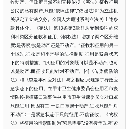
收动产。但政府显然不能直接依据《宪法》征收征用
公民的私有财产,只能“依照法律”,“依照法律”为立法机
关设定了立法义务。全国人大通过系列立法,将上述条
款具体化。《宪法》第13条第3款只从受到影响的权
利种类区分征收和征用,《物权法》增加了两个区分维
度:是否紧急;是动产还是不动产。“征收和征用的另一
个区别,征收是和平环境的法律制度,征用是紧急状态
下的特别措施。”[3]征用的对象既可以是不动产,也可
以是动产,而征收只能针对不动产。[4]《传染病防治
法》和《突发事件应对法》与之相应,只规定了行政应
急状态下的征用。在甲市卫生健康委员会征用乙市疫
情防控指挥部口罩事件中,甲市卫生健康委员会对口罩
只能征用,原因有二:一是口罩属于动产,征收只能针对
不动产;二是紧急状态下只能征用,不能征收。《物权
法》将征用的情形限制为“紧急需要”,没有授予政府“紧