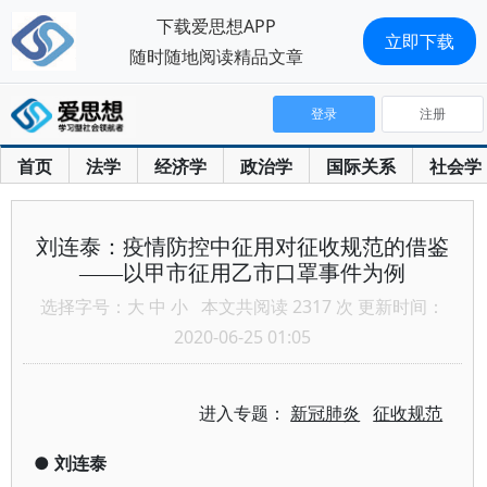
下载爱思想APP
立即下载
随时随地阅读精品文章
登录
注册
首页
法学
经济学
政治学
国际关系
社会学
刘连泰：疫情防控中征用对征收规范的借鉴
——以甲市征用乙市口罩事件为例
选择字号：
大
中
小
本文共阅读 2317 次 更新时间：
2020-06-25 01:05
进入专题：
新冠肺炎
征收规范
●
刘连泰