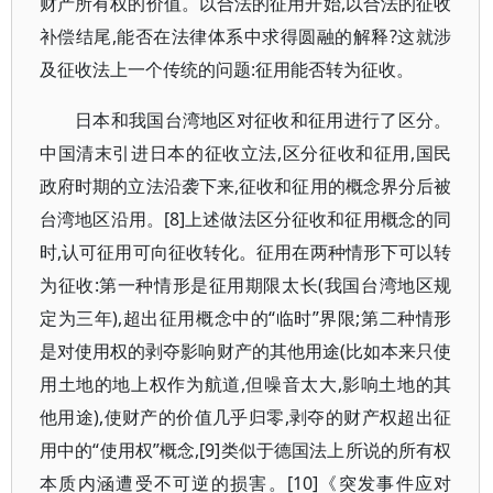
财产所有权的价值。以合法的征用开始,以合法的征收
补偿结尾,能否在法律体系中求得圆融的解释?这就涉
及征收法上一个传统的问题:征用能否转为征收。
日本和我国台湾地区对征收和征用进行了区分。
中国清末引进日本的征收立法,区分征收和征用,国民
政府时期的立法沿袭下来,征收和征用的概念界分后被
台湾地区沿用。[8]上述做法区分征收和征用概念的同
时,认可征用可向征收转化。征用在两种情形下可以转
为征收:第一种情形是征用期限太长(我国台湾地区规
定为三年),超出征用概念中的“临时”界限;第二种情形
是对使用权的剥夺影响财产的其他用途(比如本来只使
用土地的地上权作为航道,但噪音太大,影响土地的其
他用途),使财产的价值几乎归零,剥夺的财产权超出征
用中的“使用权”概念,[9]类似于德国法上所说的所有权
本质内涵遭受不可逆的损害。[10]《突发事件应对