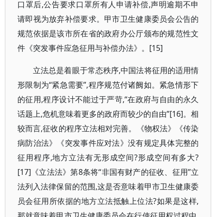
口罩后,公告要求口罩所有人申请补偿,声明逾期不申
请即视为放弃补偿要求。甲市卫生健康委员会公告的
规范依据是该市所在省的政府办公厅颁布的规范性文
件《突发事件应急征用与补偿办法》。[15]
立法总是着眼于常态秩序,中国法将征用的适用情
形限制为“紧急需要”,程序规范付诸阙如。紧急情形下
的征用,程序设计不能过于严苛,“在政府与自由的永久
话题上,危机意味着更多的政府而较少的自由”[16]。相
较而言,征收的程序立法相对完善。《物权法》《传染
病防治法》《突发事件应对法》没有规定具体完整的
征用程序,地方立法有无形成空间?形成空间有多大?
[17]《立法法》第8条将“非国有财产的征收、征用”立
法列入法律保留的范围,这是否意味着甲市卫生健康委
员会征用所依据的地方立法抵触上位法?如果是这样,
那就意味着甲市卫生健康委员会在行使征用权过程中,