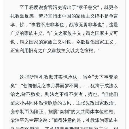
至于杨度说贪官污吏皆出于“孝子慈父”，就更令
礼教派反感，劳乃宣指出中国的家族主义绝不是单言
孝、悌，“事君不忠非孝也，战陈无勇非孝也”，这是
广义的家族主义。“广义之家族主义，谓之国家主义可
也，谓之国家的家族主义可也。今欲提倡国家主义，
正宜利用旧有之广义家族主义以为之宿根。”
这些所谓礼教派其实也承认，当今“天下事变亟
矣”，“创闻创见之事月异而岁不同，……犹拘于成法以
治之,鲜不败矣。则法之不得不变者，势也。”但他们
留恋小共同体温情脉脉的古风，主张先改国家政治，
变专制而为陷正，摆脱“秦制”的大共同体本位桎梏。
梁治平先生评论说：“值得注意的是，礼教派为家族主
义所作的辩护，其意绝非要抵制所谓国家主义，相