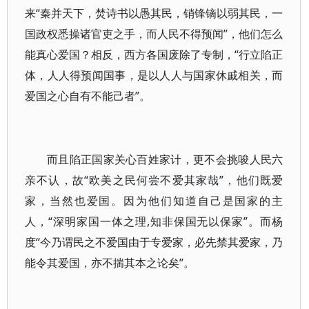
来“秦并天下，焚诗书以愚其民，销锋镝以弱其民，一
国政权悉操诸官吏之手，而人民不得预闻”，他们怎么
能真心爱国？相反，西方各国废除了专制，“行立陷正
体，人人得预闻国事，是以人人与国家休戚相关，而
爱国之心自有不能己者”。
而且陷正国家关心百姓家计，更不会挑唆人民六
亲不认，故“欧美之民何尝不爱其家哉”，他们既爱
家，当然也爱国。因为他们知道自己是国家的主
人，“深明家国一体之理,知非保国无以保家”。而杨
度“今乃谓民之不爱国由于专爱家，必先禁其爱家，乃
能令其爱国，亦不揣其本之论矣”。