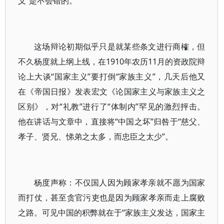
义”是不会错的。
这场辩论初期似乎只是就某些条文进行商榷，但
不久杨度就上纲上线，在1910年农历11月的资政院辩
论上大谈“国家主义”要打倒“家族主义”，几天后他又
在《帝国日报》发表宏文《论国家主义与家族主义之
区别》，对“礼教”进行了“体制内”罕见的激烈抨击。
他在讲话与文章中，直接将“中国之坏”归咎于“慈父、
孝子、贤兄、悌弟之太多，而忠臣之太少”。
杨度声称：不仅国人因为顾家孝亲就不愿为国家
而打仗，甚至贪官污吏也是因为顾家孝亲而走上腐败
之路。可见中国的积弊就在于“家族主义发达，国家主