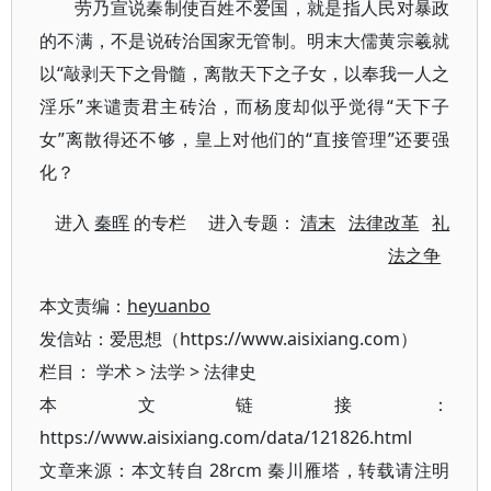
劳乃宣说秦制使百姓不爱国，就是指人民对暴政
的不满，不是说砖治国家无管制。明末大儒黄宗羲就
以“敲剥天下之骨髓，离散天下之子女，以奉我一人之
淫乐”来谴责君主砖治，而杨度却似乎觉得“天下子
女”离散得还不够，皇上对他们的“直接管理”还要强
化？
进入
秦晖
的专栏 进入专题：
清末
法律改革
礼
法之争
本文责编：
heyuanbo
发信站：爱思想（https://www.aisixiang.com）
栏目：
学术
>
法学
>
法律史
本文链接：
https://www.aisixiang.com/data/121826.html
文章来源：本文转自 28rcm 秦川雁塔，转载请注明