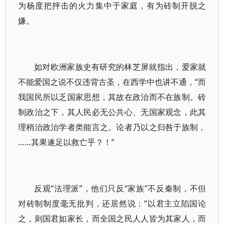
为杨度把抨击的火力集中于家庭，有为砖制开脱之
嫌。
如对欧洲家族史有研究的林芝屏就指出，爱家就
不能爱国之说不仅违背古圣，在西学中也讲不通，“而
我国民所以乏国家思想，其故在政治而不在族制。砖
制政治之下，其人民必无公共心、无国家观念，此其
理稍治政治学者类能言之。论者乃以之归咎于族制，
……其果遂足以救亡乎？！”
反观“法理派”，他们只反“家族”不反秦制，不但
对砖制制度毫无批判，还居然说：“以君主立陷国论
之，则国君如家长，而全国之民人人皆为其家人，而