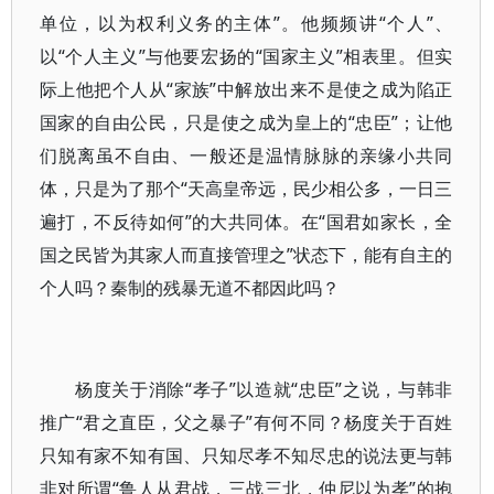
单位，以为权利义务的主体”。他频频讲“个人”、
以“个人主义”与他要宏扬的“国家主义”相表里。但实
际上他把个人从“家族”中解放出来不是使之成为陷正
国家的自由公民，只是使之成为皇上的“忠臣”；让他
们脱离虽不自由、一般还是温情脉脉的亲缘小共同
体，只是为了那个“天高皇帝远，民少相公多，一日三
遍打，不反待如何”的大共同体。在“国君如家长，全
国之民皆为其家人而直接管理之”状态下，能有自主的
个人吗？秦制的残暴无道不都因此吗？
杨度关于消除“孝子”以造就“忠臣”之说，与韩非
推广“君之直臣，父之暴子”有何不同？杨度关于百姓
只知有家不知有国、只知尽孝不知尽忠的说法更与韩
非对所谓“鲁人从君战，三战三北，仲尼以为孝”的抱