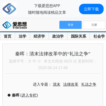
下载爱思想APP
立即下载
随时随地阅读精品文章
登录
注册
首页
法学
经济学
政治学
国际关系
社会学
秦晖：清末法律改革中的“礼法之争”
选择字号：
大
中
小
本文共阅读 6825 次 更新时间：
2020-06-24 21:48
进入专题：
清末
法律改革
礼法之争
●
秦晖
(
进入专栏
)