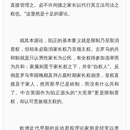
直接管理之。必不许间接之家长以代行其立法司法之
权也。”这显然是十足的谬论。
就其本源论，陷正的基本要义就是限制乃至取消
君权，但却未必取消家长权乃至领主权。古罗马的共
和制就是只认男性家长为公民，有全权得参加选举而
为共和；家属则置于家长权之下，并非“自权人”。反
倒是罗马帝国晚期及拜占庭时期家长权崩溃，皇权直
接及于家人，然而那早已是砖制，而没有什么共和
了。中古英国作为陷正源头的“大宪章”更是限制君
权，却认可贵族领主权的。
欧洲近代早期的反动君权理论家倒是经常以类