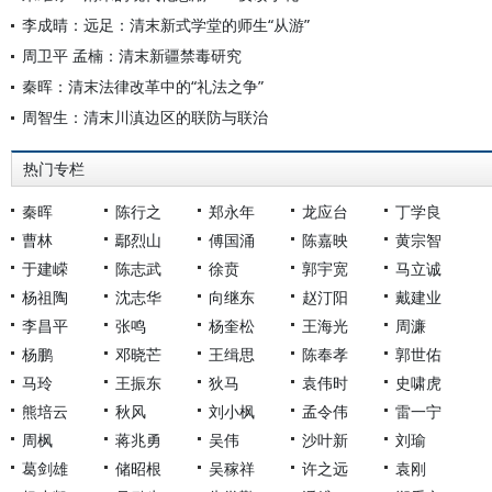
李成晴：远足：清末新式学堂的师生“从游”
周卫平 孟楠：清末新疆禁毒研究
秦晖：清末法律改革中的“礼法之争”
周智生：清末川滇边区的联防与联治
热门专栏
秦晖
陈行之
郑永年
龙应台
丁学良
曹林
鄢烈山
傅国涌
陈嘉映
黄宗智
于建嵘
陈志武
徐贲
郭宇宽
马立诚
杨祖陶
沈志华
向继东
赵汀阳
戴建业
李昌平
张鸣
杨奎松
王海光
周濂
杨鹏
邓晓芒
王缉思
陈奉孝
郭世佑
马玲
王振东
狄马
袁伟时
史啸虎
熊培云
秋风
刘小枫
孟令伟
雷一宁
周枫
蒋兆勇
吴伟
沙叶新
刘瑜
葛剑雄
储昭根
吴稼祥
许之远
袁刚