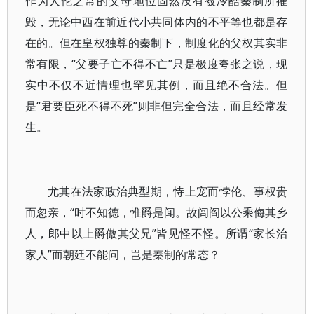
作为人伦之常的父母地位固然没有被冷酷秦制所摧
毁，无论中西在前近代小共同体内的不平等也都是存
在的。但在皇权独尊的秦制下，制度化的父权其实非
常有限，“父要子亡不得不亡”只是极度夸张之说，现
实中不仅不近情理也罕见其例，而且绝不合法。但
是“君要臣死不得不死”则非但完全合法，而且经常发
生。
尤其在法家政治典型期，恃上宠而悖伦、事权贵
而忽亲，“时不知德，惟爵是闻。故闾阎以公乘侮其乡
人，郎中以上爵傲其父兄”皆见怪不怪。所谓“家长治
家人”而朝廷不能问，岂是秦制的常态？