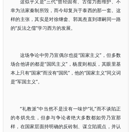
这似乎又是“三代”曾经固有、古儒力图维护、不
幸为法家秦制所毁，而今却复兴于泰西的那一套。这
样的主张，其实是对徐继畬、郭嵩焘直到谭嗣同一路
的“反法之儒”学习西方的发展。
这场争论中劳乃宣偶尔也提“国家主义”，但多数
场合他讲的都是“国民主义”，杨度则相反，其眼里基
本上只有“国家”而没有“国民”，他的“国家主义”同义词
是“军国主义”。
“礼教派”中当然不是没有一味护“礼”而不谈陷正
的冬烘先生，但参与争论者绝大多数都如劳乃宣那
样，在国家层面持明确的反砖制、谋立陷观点，并认