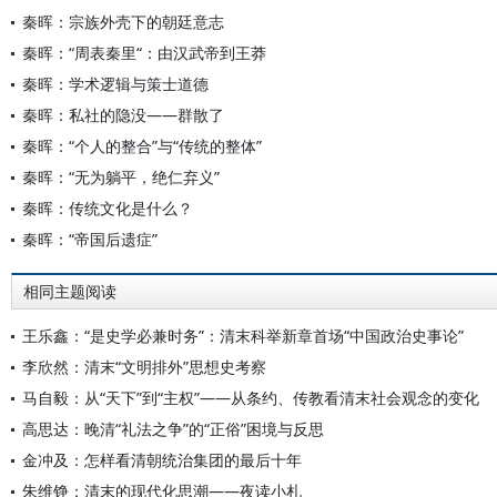
秦晖：宗族外壳下的朝廷意志
秦晖：“周表秦里“：由汉武帝到王莽
秦晖：学术逻辑与策士道德
秦晖：私社的隐没——群散了
秦晖：“个人的整合”与“传统的整体”
秦晖：“无为躺平，绝仁弃义”
秦晖：传统文化是什么？
秦晖：“帝国后遗症”
相同主题阅读
王乐鑫：“是史学必兼时务”：清末科举新章首场“中国政治史事论”
李欣然：清末“文明排外”思想史考察
马自毅：从“天下”到“主权”——从条约、传教看清末社会观念的变化
高思达：晚清“礼法之争”的“正俗”困境与反思
金冲及：怎样看清朝统治集团的最后十年
朱维铮：清末的现代化思潮——夜读小札