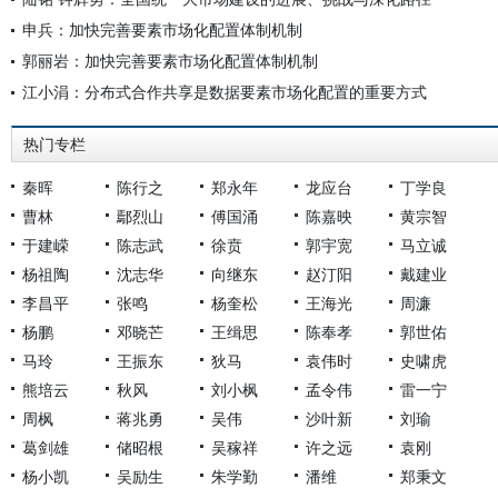
申兵：加快完善要素市场化配置体制机制
郭丽岩：加快完善要素市场化配置体制机制
江小涓：分布式合作共享是数据要素市场化配置的重要方式
热门专栏
秦晖
陈行之
郑永年
龙应台
丁学良
曹林
鄢烈山
傅国涌
陈嘉映
黄宗智
于建嵘
陈志武
徐贲
郭宇宽
马立诚
杨祖陶
沈志华
向继东
赵汀阳
戴建业
李昌平
张鸣
杨奎松
王海光
周濂
杨鹏
邓晓芒
王缉思
陈奉孝
郭世佑
马玲
王振东
狄马
袁伟时
史啸虎
熊培云
秋风
刘小枫
孟令伟
雷一宁
周枫
蒋兆勇
吴伟
沙叶新
刘瑜
葛剑雄
储昭根
吴稼祥
许之远
袁刚
杨小凯
吴励生
朱学勤
潘维
郑秉文