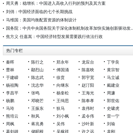
周天勇：稳增长：中国进入高收入行列的预判及其方案
刘俏：中国经济面临的七个长期挑战
马维国：美国均衡配置资源的体制设计
国务院：中共中央国务院关于深化体制机制改革加快实施创新
焦方义 任嘉嵩：中国经济转型发展需要践行依法行政
热门专栏
秦晖
陈行之
郑永年
龙应台
丁学良
曹林
鄢烈山
傅国涌
陈嘉映
黄宗智
于建嵘
陈志武
徐贲
郭宇宽
马立诚
杨祖陶
沈志华
向继东
赵汀阳
戴建业
李昌平
张鸣
杨奎松
王海光
周濂
杨鹏
邓晓芒
王缉思
陈奉孝
郭世佑
马玲
王振东
狄马
袁伟时
史啸虎
熊培云
秋风
刘小枫
孟令伟
雷一宁
周枫
蒋兆勇
吴伟
沙叶新
刘瑜
葛剑雄
储昭根
吴稼祥
许之远
袁刚