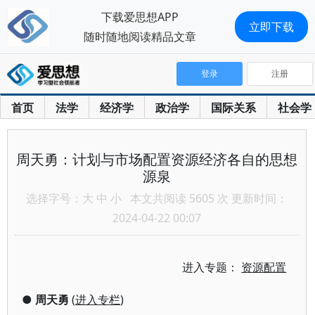
下载爱思想APP
立即下载
随时随地阅读精品文章
登录
注册
首页
法学
经济学
政治学
国际关系
社会学
周天勇：计划与市场配置资源经济各自的思想
源泉
选择字号：
大
中
小
本文共阅读 5605 次 更新时间：
2024-04-22 00:07
进入专题：
资源配置
●
周天勇
(
进入专栏
)