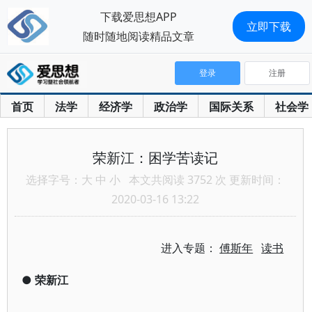
下载爱思想APP
立即下载
随时随地阅读精品文章
登录
注册
首页
法学
经济学
政治学
国际关系
社会学
荣新江：困学苦读记
选择字号：
大
中
小
本文共阅读 3752 次 更新时间：
2020-03-16 13:22
进入专题：
傅斯年
读书
●
荣新江