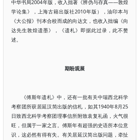
中华书局2004年版，收入拙著《辨伪与存真——敦煌
学论集》，上海古籍出版社2010年版），油印本与
《大公报》刊本合校而成的向达文，也收入拙编《向
达先生敦煌遗墨》，《遗札》即据此过录，此不赘
述。
期盼观展
《傅斯年遗札》中，还有一批有关中瑞西北科学
考察团所获居延汉简出版的信札，如其1940年8月25
日致西北科学考察团理事信所附致袁复礼函，火气很
旺，但属于一家之言。傅斯年有超强的史语所本位意
识，这必然有得有失。有关居延汉简出版问题，牵扯