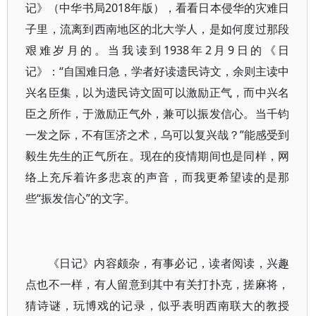
记》（中华书局2018年版），看看日本侵华的灾难日
子里，流离到西南地区的北大学人，是如何度过那段
艰难岁月的。当我读到1938年2月9日的《日
记》：“自国难日急，学者好读遗民诗文，余则主读中
兴名臣集，以为遗民诗文固可以激励正气，而中兴名
臣之所作，于激励正气外，兼可以振发信心。当千钧
一发之际，不有匡济之术，乌可以复兴哉？”能感受到
毅生先生的正气所在。现在的疫情期间也是同样，网
络上充斥着许多悲哀的声音，而我更希望读的是那
些“振发信心”的文字。
《日记》内容颇杂，有事必记，读者阅读，兴趣
点也不一样，有人留意到其中有关打扑克，搓麻将，
猜诗谜，玩博戏的记录，似乎表明西南联大的教授