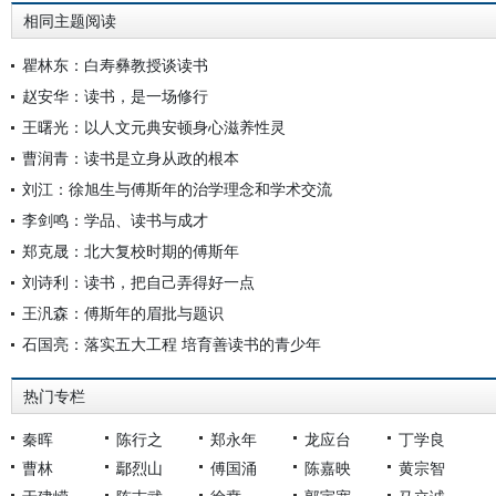
相同主题阅读
瞿林东：白寿彝教授谈读书
赵安华：读书，是一场修行
王曙光：以人文元典安顿身心滋养性灵
曹润青：读书是立身从政的根本
刘江：徐旭生与傅斯年的治学理念和学术交流
李剑鸣：学品、读书与成才
郑克晟：北大复校时期的傅斯年
刘诗利：读书，把自己弄得好一点
王汎森：傅斯年的眉批与题识
石国亮：落实五大工程 培育善读书的青少年
热门专栏
秦晖
陈行之
郑永年
龙应台
丁学良
曹林
鄢烈山
傅国涌
陈嘉映
黄宗智