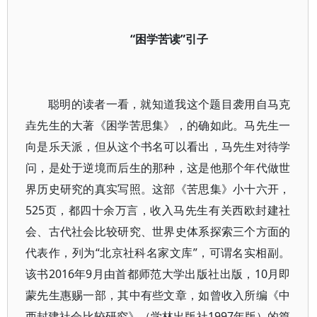
“困学苦读”引子
聪明的读者一看，就知道我这个题目袭用自马克
垚先生的大著《困学苦思集》，的确如此。马先生一
向是乐天派，但从这个书名可以看出，马先生对待学
问，是处于逆境而后生的那种，这是他那个年代做世
界历史研究的真实写照。这部《苦思集》小十六开，
525页，都四十余万言，收入马先生有关西欧封建社
会、古代社会比较研究、世界史体系探索三个方面的
代表作，列为“北京社科名家文库”，可谓名实相副。
该书2016年9月由首都师范大学出版社出版，10月即
蒙先生惠赐一部，其中有些文章，如曾收入所编《中
西封建社会比较研究》（学林出版社1997年版）的篇