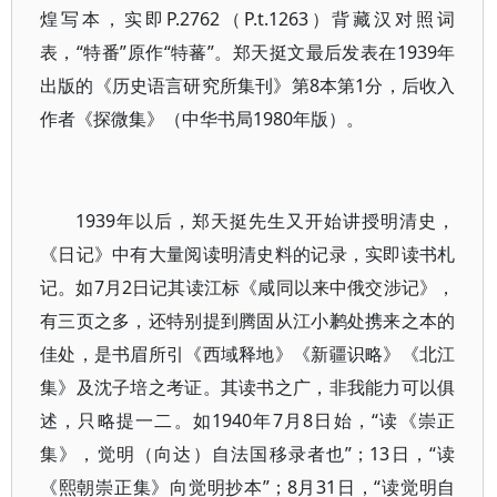
煌写本，实即P.2762（P.t.1263）背藏汉对照词
表，“特番”原作“特蕃”。郑天挺文最后发表在1939年
出版的《历史语言研究所集刊》第8本第1分，后收入
作者《探微集》（中华书局1980年版）。
1939年以后，郑天挺先生又开始讲授明清史，
《日记》中有大量阅读明清史料的记录，实即读书札
记。如7月2日记其读江标《咸同以来中俄交涉记》，
有三页之多，还特别提到腾固从江小鹣处携来之本的
佳处，是书眉所引《西域释地》《新疆识略》《北江
集》及沈子培之考证。其读书之广，非我能力可以俱
述，只略提一二。如1940年7月8日始，“读《崇正
集》，觉明（向达）自法国移录者也”；13日，“读
《熙朝崇正集》向觉明抄本”；8月31日，“读觉明自