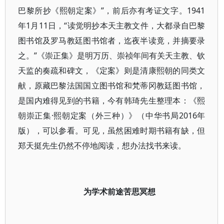
巴黎所抄《熙朝定案》”，前后亦有考证文字。1941
年1月11日，“读觉明抄本天主教文件，大都录自巴黎
图书馆及罗马教廷图书馆者，迄夜半读竟，并摘要录
之。”《崇正集》是明万历、崇祯年间有关天主教、钦
天监的奏疏和碑文，《定案》则是清康熙朝的同类文
献，原藏巴黎法国国立图书馆和梵蒂冈教廷图书馆，
是国内难得见到的书籍，今有韩琦先生整理本：《熙
朝崇正集·熙朝定案（外三种）》（中华书局2016年
版），可以参看。可见，虽然困难时期书籍有缺，但
郑天挺先生仍然不停地阅读，想办法找书来读。
为学术前途苦思冥想