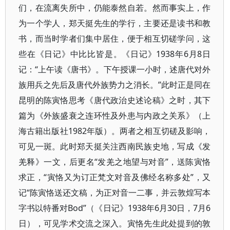
们，在流离失所中，仍能泰然自若。然而事实上，作
为一个学人，郑天挺先生的学行，主要还是读书和教
书，而当时学者们集中居住，便于相互切磋学问，这
些在《日记》中比比皆是。《日记》1938年6月8日
记：“上午读《唐书》。下午授课一小时，述唐代对外
族用兵之先后及唐代外族势力之消长。”此时正是同在
昆明的陈寅恪思考《唐代政治史述论稿》之时，其下
篇为《外族盛衰之连环性及外患与内政之关系》（上
海古籍出版社1982年版）。两者之相互切磋及影响，
可见一斑。此时郑天挺关注西南民族史地，写成《发
羌释》一文，后更名“发羌之地望与对音”，送陈寅恪
求正，“寅恪又为订正梵文对音及佛经名称多处”，又
记“陈寅恪送还文稿，为正对音一二事，并云敦煌写本
字书以特番对Bod”（《日记》1938年6月30日，7月6
日），可见学术交流之深入。寅恪先生此处提到的敦