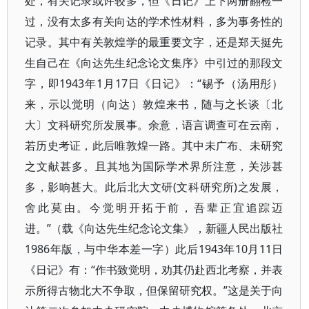
处，有关记录或许较多，但《日记》上下两册翻检一
过，没有太多有关向达的学术性材料，多为事务性的
记录。其中有关敦煌学的最重要文字，还是郑天挺先
生自己在《向达先生纪念论文集序》中引过的那段文
字，即1943年1月17日《日记》：“锡予（汤用彤）
来，示以觉明（向达）敦煌来书，随与之长谈〔北
大〕文科研究所发展事。余意，语言调查可在云南，
若历史考证，此后唯敦煌一路。其中未广布、未研究
之文献甚多。且其地为国际学术界所注意，关涉甚
多，影响甚大。此后北大文研(文科研究所)之发展，
舍此莫由。今觉明开拓于前，吾辈正宜追踪迈
进。”（载《向达先生纪念论文集》，新疆人民出版社
1986年版，与中华本差一字）此后1943年10月11日
《日记》有：“作书致觉明，劝其仍赴西北考察，并表
示所得古物北大不争取，但保留研究权。”这是关于向