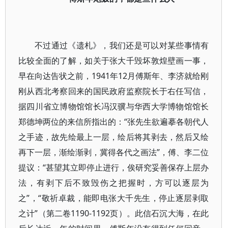
不过通过《遗札》，我们还是可以对某些事情有
比较全面的了解，如关于张大千毁坏敦煌壁画一事，
早在向达告状之前，1941年12月傅斯年、李济就给刚
刚从西北考察回来的国民政府监察院长于右任写信，
据四川省立博物馆馆长冯汉骥与华西大学博物馆馆长
郑德坤两位的来信所指出的：“张先生欲遍摹各朝代人
之手迹，故先绘最上一层，绘后将其剥去，然后又绘
再下一层，渐绘渐剥，冀得各代之画法”，傅、李二位
提议：“甚望其立即停止进行，俟研究妥善保存上层办
法，有剥下后不致毁伤之把握时，方可以逐层为
之”，“敬祈卓裁，能即电张大千先生，停止逐层剥取
之计”（第二卷1190-1192页）。此信石沉大海，在此