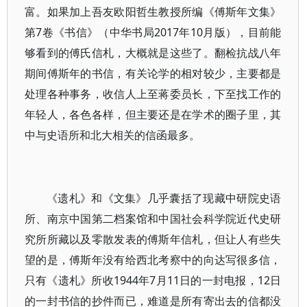
富。如果加上吾友欧阳哲生教授所编《傅斯年文集》
第7卷《书信》（中华书局2017年10月版），目前能
够看到的傅氏信札，大概就是这些了。翻检抗战八年
期间傅斯年的书信，有关论学的相对较少，主要都是
处理各种事务，收信人上至蒋委员长，下至找工作的
年轻人，各色各样，但主要还是在学术的圈子里，其
中与史语所和北大相关的信函最多。
《遗札》和《文集》几乎囊括了现藏中研院史语
所、南京中国第二档案馆和中国社会科学院近代史研
究所所藏以及零散发表的傅斯年信札，但让人有些失
望的是，傅斯年没有给西北考察中的向达写很多信，
只有《遗札》所收1944年7月11日的一封电报，12日
的一封书信的抄件而已，难道是所有寄出去的信都没