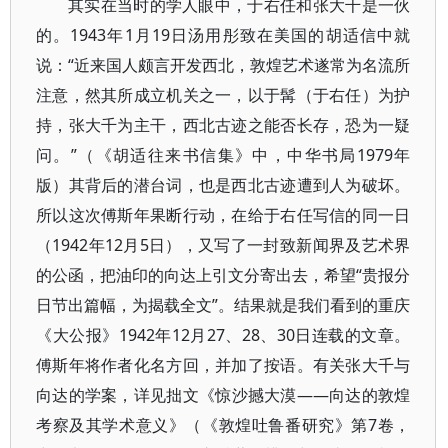
其实在当时的学人眼中，于右任和张大千是一伙
的。1943年1月19日汤用彤致在美国的胡适信中就
说：“近来国人颇言开发西北，敦煌艺术遂常为名流所
注意，然其所成立机关之一，以于髯（于右任）为护
持，张大千为主干，西北古迹之能否长存，恐为一疑
问。”（《胡适往来书信集》中，中华书局1979年
版）其背后的潜台词，也是西北古迹遭到人为破坏。
所以这次傅斯年果断行动，在给于右任写信的同一日
（1942年12月5日），又写了一封致新闻界及艺术界
的公函，把油印的向达上引文分寄出去，希望“贵报分
日节出篇幅，为揭载全文”。结果就是我们看到的重庆
《大公报》1942年12月27、28、30日连载的文章。
傅斯年将作者化名方回，并加了按语。有关张大千与
向达的学案，详见拙文《惊沙撼大漠——向达的敦煌
考察及其学术意义》（《敦煌吐鲁番研究》第7卷，