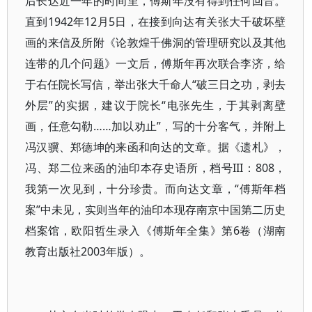
后长达近一年的时间里，傅斯年没有得到任何回音。
直到1942年12月5日，在接到向达有关张大千破坏壁
画的来信及所附《论敦煌千佛洞的管理研究以及其他
连带的几个问题》一文后，傅斯年再次联合李济，给
于右任院长写信，举出张大千命人“破三日之功，剥去
外层”的实据，建议于院长“电张先生，于其剥离壁
画，任意勾勒……加以劝止”，写的十分客气，并附上
冯汉骥、郑德坤的来函和向达的文章。据《遗札》，
冯、郑二位来函的油印本存史语所，档号III：808，
我第一次见到，十分珍贵。而向达文章，“傅斯年档
案”中未见，实则当年的油印本现存南京中国第二历史
档案馆，欧阳哲生录入《傅斯年全集》第6卷（湖南
教育出版社2003年版）。