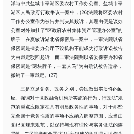
洋与中共盐城市亭湖区委农村工作办公室、盐城市亭
湖区人民政府行政争议一案中，(26)法院将区委农村
工作办公室作为被告并判决其败诉，其理由便是该办
公室对外加挂了“区政府农村集体资产管理办公室”的
牌子；在夏敏诉湖北省保密局一案中，一审法院以省
保密局是省委办公厅下设机构不能成为行政诉讼被告
为由裁定驳回起诉，而二审法院则以省委保密办和省
保密局是“两块牌子，一套人马”为由确认被告适格，
撤销了一审裁定。(27)
三是立足党务、政务之别，尝试做出实质性的回
应。强调对于党政融合机构所实施的行为，行政法“规
范的重点应限定在具有明显政务性的事项，对于那些
完全属于党务性质的事项不应纳入调整范围，应当由
党纪党规来规范，以保持与现有理论与实务做法的连
贯性。”“尽管党政合署(并)后新组建的组织是可以作为