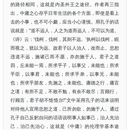
的路径相同，这就是内圣外王之途径。作者再三指
出，中庸之心存乎日常生活的各个方面，即使是看上
去的小事，也不可小觑，应当小心谨慎。用孔子的话
说就是：“道不远人，人之为道而远人，不可以为道。
《诗》云：‘伐柯，伐柯，其则不远。’执柯以伐柯，睨
而视之，犹以为远。故君子以人治人，改而止。忠恕
违道不远，施诸己而不愿，亦勿施于人。君子之道
四，丘未能一焉，所求乎子，以事父，未能也；所求
乎臣，以事君，未能也；所求乎弟，以事兄，未能
也；所求乎朋友，先施之，未能也。庸德之行，庸言
之谨；有所不足，不敢不勉，有余不敢尽；言顾行，
行顾言，君子胡不慥慥尔!”文中采用孔子的话来说明
对待他人宜用忠恕之道，己所勿欲，勿施于人。通过
孔子自己反躬自问的话语说明事人如事己，治人先治
己，治己先治心，这就是《中庸》的伦理学基本途