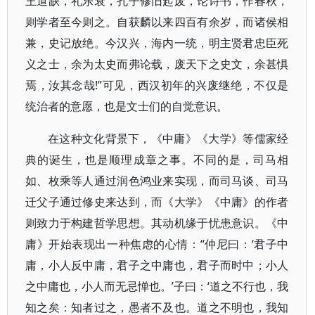
王道缺，礼乐衰，孔子修旧起废，论诗书，作春秋，
则学者至今则之。自获麟以来四百有余岁，而诸侯相
兼，史记放绝。今汉兴，海内一统，明主贤君忠臣死
义之士，余为太史而弗论载，废天下之史文，余甚惧
焉，汝其念哉!”可见，西汉初年的兴废继绝，不仅是
统治者的意愿，也是文士们的自觉意识。
在这种文化背景下，《中庸》《大学》等儒家经
典的诞生，也是顺理成章之事。不同的是，司马相
如、枚乘等人通过润色鸿业来实现，而司马谈、司马
迁父子通过修史来达到，而《大学》《中庸》的作者
则致力于构建哲学思想。其动机缘于忧患意识。《中
庸》开始表现出一种焦虑的心情：“仲尼曰：‘君子中
庸，小人反中庸，君子之中庸也，君子而时中；小人
之中庸也，小人而无忌惮也。’子曰：‘道之不行也，我
知之矣：知者过之，愚者不及也。道之不明也，我知