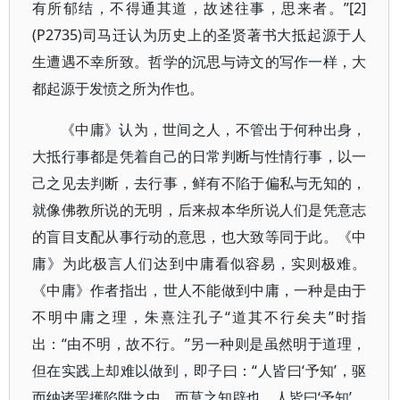
有所郁结，不得通其道，故述往事，思来者。”[2]
(P2735)司马迁认为历史上的圣贤著书大抵起源于人
生遭遇不幸所致。哲学的沉思与诗文的写作一样，大
都起源于发愤之所为作也。
《中庸》认为，世间之人，不管出于何种出身，
大抵行事都是凭着自己的日常判断与性情行事，以一
己之见去判断，去行事，鲜有不陷于偏私与无知的，
就像佛教所说的无明，后来叔本华所说人们是凭意志
的盲目支配从事行动的意思，也大致等同于此。《中
庸》为此极言人们达到中庸看似容易，实则极难。
《中庸》作者指出，世人不能做到中庸，一种是由于
不明中庸之理，朱熹注孔子“道其不行矣夫”时指
出：“由不明，故不行。”另一种则是虽然明于道理，
但在实践上却难以做到，即子曰：“人皆曰‘予知’，驱
而纳诸罟擭陷阱之中，而莫之知辟也。人皆曰‘予知’，