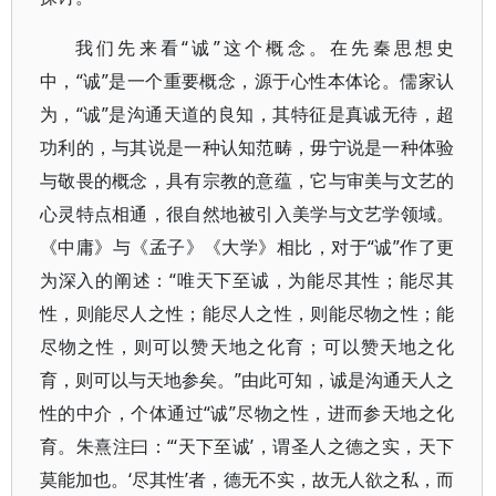
我们先来看“诚”这个概念。在先秦思想史
中，“诚”是一个重要概念，源于心性本体论。儒家认
为，“诚”是沟通天道的良知，其特征是真诚无待，超
功利的，与其说是一种认知范畴，毋宁说是一种体验
与敬畏的概念，具有宗教的意蕴，它与审美与文艺的
心灵特点相通，很自然地被引入美学与文艺学领域。
《中庸》与《孟子》《大学》相比，对于“诚”作了更
为深入的阐述：“唯天下至诚，为能尽其性；能尽其
性，则能尽人之性；能尽人之性，则能尽物之性；能
尽物之性，则可以赞天地之化育；可以赞天地之化
育，则可以与天地参矣。”由此可知，诚是沟通天人之
性的中介，个体通过“诚”尽物之性，进而参天地之化
育。朱熹注曰：“‘天下至诚’，谓圣人之德之实，天下
莫能加也。‘尽其性’者，德无不实，故无人欲之私，而