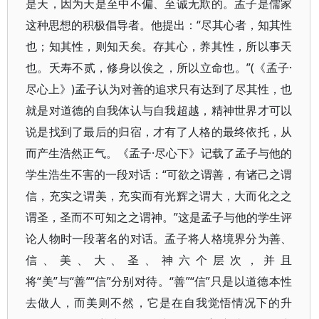
是天，因为天是至中不偏、至诚无欺的。孟子是儒家
这种思想的积极倡导者。他提出：“尽其心者，知其性
也；知其性，则知天矣。存其心，养其性，所以事天
也。夭寿不贰，修身以俟之，所以立命也。”(《孟子·
尽心上》)孟子认为对善的追求只有达到了尽其性，也
就是对道德的自我体认与自我超越，精神世界才可以
说是找到了最后的归宿，才有了人格的最终依托，从
而产生浩然正气。《孟子·尽心下》记载了孟子与他的
学生浩生不害的一段对话：“可欲之谓善，有诸己之谓
信，充实之谓美，充实而有光辉之谓大，大而化之之
谓圣，圣而不可知之之谓神。”这是孟子与他的学生评
论人物时一段著名的对话。孟子将人格境界分为善、
信、美、大、圣、神六个层次，并且
将“美”与“善”“信”分别对待。“善”“信”只是以道德本性
去做人，而美则不然，它是在自我觉悟情况下的升