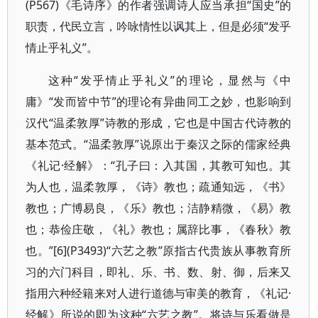
(P567)《毛诗序》的作者强调诗人应当承担“国史”的
职责，代民立言，吟咏情性以讽其上，但是必须“发乎
情止乎礼义”。
这种“发乎情止乎礼义”的理论，显然与《中
庸》“发而皆中节”的理论有异曲同工之妙，也影响到
汉代“温柔敦厚”诗教的形成，它也是中国古代诗教的
基本范式。“温柔敦厚”说原出于秦汉之际的儒家经典
《礼记·经解》：“孔子曰：入其国，其教可知也。其
为人也，温柔敦厚，《诗》教也；疏通知远，《书》
教也；广博易良，《乐》教也；洁静精微，《易》教
也；恭俭庄敬，《礼》教也；属辞比事，《春秋》教
也。”[6](P3493)“六艺之教”原指古代贵族从事教育所
习的六门科目，即礼、乐、书、数、射、御，后来又
指用六种经籍来对人进行道德与审美的教育，《礼记·
经解》所说的即为这种“六艺之教”。将诗与乐看做是