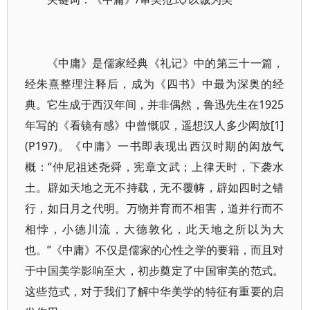
《中庸》是儒家经典《礼记》中的第三十一篇，
经朱熹整理注释后，成为《四书》中最为深奥的经
典。它生成于西汉年间，并非偶然，鲁迅先生在1925
年写的《看镜有感》中曾慨叹，遥想汉人多少闳放[1]
(P197)。《中庸》一书即表现出西汉时期的闳放气
概：“仲尼祖述尧舜，宪章文武；上律天时，下袭水
土。辟如天地之无不持载，无不覆帱，辟如四时之错
行，如日月之代明。万物并育而不相害，道并行而不
相悖，小德川流，大德敦化，此天地之所以为大
也。”《中庸》不仅是儒家的心性之学的要籍，而且对
于中国美学影响至大，初步奠定了中国审美的范式。
这些范式，对于我们了解中华美学的特征有重要的启