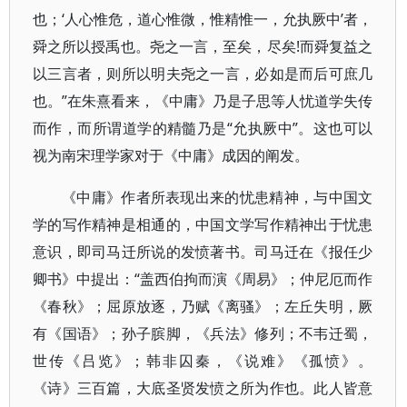
也；‘人心惟危，道心惟微，惟精惟一，允执厥中’者，
舜之所以授禹也。尧之一言，至矣，尽矣!而舜复益之
以三言者，则所以明夫尧之一言，必如是而后可庶几
也。”在朱熹看来，《中庸》乃是子思等人忧道学失传
而作，而所谓道学的精髓乃是“允执厥中”。这也可以
视为南宋理学家对于《中庸》成因的阐发。
《中庸》作者所表现出来的忧患精神，与中国文
学的写作精神是相通的，中国文学写作精神出于忧患
意识，即司马迁所说的发愤著书。司马迁在《报任少
卿书》中提出：“盖西伯拘而演《周易》；仲尼厄而作
《春秋》；屈原放逐，乃赋《离骚》；左丘失明，厥
有《国语》；孙子膑脚，《兵法》修列；不韦迁蜀，
世传《吕览》；韩非囚秦，《说难》《孤愤》。
《诗》三百篇，大底圣贤发愤之所为作也。此人皆意