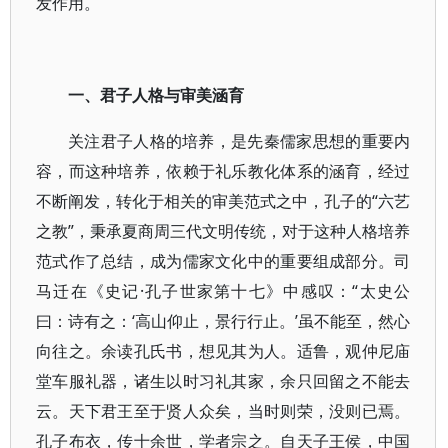
发作用。
一、君子人格与审美涵育
关注君子人格的培养，是先秦儒家思想的重要内
容，而这种培养，依赖于礼乐教化体系的涵育，经过
不断阐发，转化于相关的审美范式之中，孔子的“六艺
之教”，秉承夏商周三代文明传统，对于这种人格培养
范式作了总结，成为儒家文化中的重要组成部分。司
马迁在《史记·孔子世家第十七》中感叹：“太史公
曰：诗有之：‘高山仰止，景行行止。’虽不能至，然心
向往之。余读孔氏书，想见其为人。适鲁，观仲尼庙
堂车服礼器，诸生以时习礼其家，余只回留之不能去
云。天下君王至于贤人众矣，当时则荣，没则已焉。
孔子布衣，传十余世，学者宗之。自天子王侯，中国