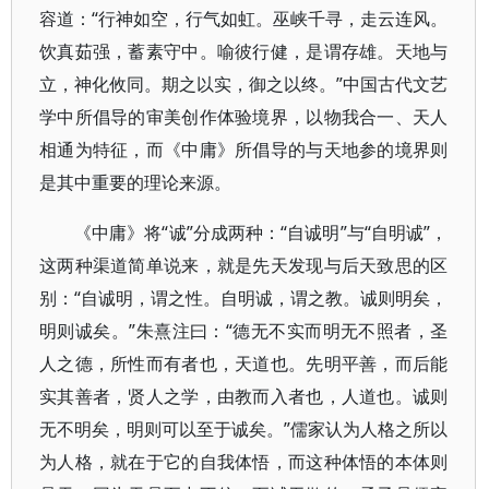
容道：“行神如空，行气如虹。巫峡千寻，走云连风。
饮真茹强，蓄素守中。喻彼行健，是谓存雄。天地与
立，神化攸同。期之以实，御之以终。”中国古代文艺
学中所倡导的审美创作体验境界，以物我合一、天人
相通为特征，而《中庸》所倡导的与天地参的境界则
是其中重要的理论来源。
《中庸》将“诚”分成两种：“自诚明”与“自明诚”，
这两种渠道简单说来，就是先天发现与后天致思的区
别：“自诚明，谓之性。自明诚，谓之教。诚则明矣，
明则诚矣。”朱熹注曰：“德无不实而明无不照者，圣
人之德，所性而有者也，天道也。先明平善，而后能
实其善者，贤人之学，由教而入者也，人道也。诚则
无不明矣，明则可以至于诚矣。”儒家认为人格之所以
为人格，就在于它的自我体悟，而这种体悟的本体则