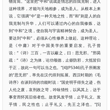
物育焉。”这里把“中和”说成是情志的自我克制，进入
这种境界，才能与天地相参，成为圣人。从根本上来
说，它强调“中”是一种天地之性，而“和”则是人的自
我克制与升华，人们可以通过内心的自我修炼，达
到“中和”之境，使自我与宇宙精神契合，成为圣人。
要达到“中和”，必须从心性修养上做起。这种理论，
是《中庸》对于中国美学的重要启发。孔子曾
说：“《诗》三百，一言以蔽之，曰：思无邪。”邢昺
疏：“《诗》之为体，论功颂德，止僻防邪，大抵皆归
于正，故此一句可以当之也。”[4](P5346)孔子所阐发
的“思无邪”，率先在汉代得到拓展。西汉时期的《毛
诗序》在谈到诗的功能时说：“国史明乎得失之迹，伤
人伦之废，哀刑政之苛，吟咏情性，以风其上，达于
事变而怀其旧俗者也。故变风发乎情，止乎礼义。发
乎情，民之性也；止乎礼义，先王之泽也。”[5]