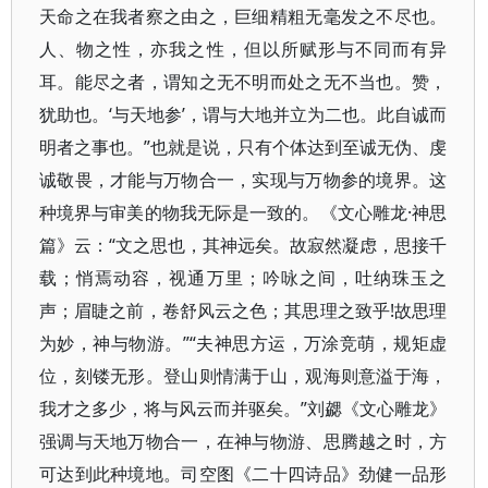
天命之在我者察之由之，巨细精粗无毫发之不尽也。
人、物之性，亦我之性，但以所赋形与不同而有异
耳。能尽之者，谓知之无不明而处之无不当也。赞，
犹助也。‘与天地参’，谓与大地并立为二也。此自诚而
明者之事也。”也就是说，只有个体达到至诚无伪、虔
诚敬畏，才能与万物合一，实现与万物参的境界。这
种境界与审美的物我无际是一致的。《文心雕龙·神思
篇》云：“文之思也，其神远矣。故寂然凝虑，思接千
载；悄焉动容，视通万里；吟咏之间，吐纳珠玉之
声；眉睫之前，卷舒风云之色；其思理之致乎!故思理
为妙，神与物游。”“夫神思方运，万涂竞萌，规矩虚
位，刻镂无形。登山则情满于山，观海则意溢于海，
我才之多少，将与风云而并驱矣。”刘勰《文心雕龙》
强调与天地万物合一，在神与物游、思腾越之时，方
可达到此种境地。司空图《二十四诗品》劲健一品形