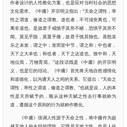
作者设计的人性教化方案，也是应对当时社会的思想
文化需求。《中庸》开宗明义指出：“天命之谓性，率
性之谓道，修道之谓教。道也者，不可须臾离也，可
离非道也。是故君子戒慎乎其所不睹，恐惧乎其所不
闻。莫见乎隐，莫显乎微，故君子慎其独也。喜怒哀
乐之未发，谓之中；发而皆中节，谓之和；中也者，
天下之大本也；和也者，天下之达道也。致中和，天
地位焉，万物育焉。”这段话既是《中庸》的开宗明
义，也是它的结论。《中庸》首先将天地自然感情化
和道德化，以沟通天人之间的关系。它提出：“天命之
谓性，率性之谓道，修道之谓教。”也就是说，人的本
性是天所赋予的，顺从这种天赋之性去行事就称为
道，遵循这个原则的行为就称作教化。
《中庸》强调人性源于天命之性，将中庸作为超
越天地人的永恒的理性，它既是天地之性，也是人伦