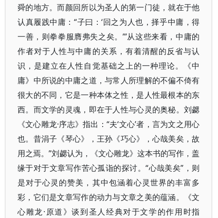
舜的地方。而颜回所以为圣人的第一门徒，就在于他
认真履践中庸：“子曰：‘回之为人也，择乎中庸，得
一善，则拳拳服膺弗失之矣。’”从这些来看，中庸的
作者对于人性与中庸的关系，有着清醒的反省与认
识，是建立在人性自觉基础之上的一种理论。《中
庸》中所说的中庸之道，与常人所理解的不偏不倚有
很大的不同，它是一种本体之性，是人性最根本的东
西。而文学的灵魂，即在于人性与心灵的奥秘。刘勰
《文心雕龙·序志》指出：“夫‘文心’者，言为文之用心
也。昔涓子《琴心》，王孙《巧心》，心哉美矣，故
用之焉。”刘勰认为，《文心雕龙》这本书的写作，盖
缘于对于文章写作苦心孤诣的探讨。“心哉美矣”，则
是对于心灵的赞美，其中包涵着心灵世界的丰富多
彩，它们是文章写作的动力与文章之美的蕴涵。《文
心雕龙·原道》谈到圣人经典对于文学的作用时指