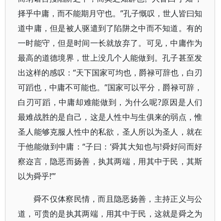
择乎中庸，而不能期月守也。”孔子慨叹，世人皆曰知
道中庸，但是被人驱遣到了陷阱之中而不知道。有的
一时能守，但是时间一长就放弃了。可见，中庸作为
最高的道德境界，世上没几个人能做到。孔子甚至发
出这样的感叹：“天下国家可均也，爵禄可辞也，白刃
可蹈也，中庸不可能也。”国家可以平分，爵禄可辞，
白刃可蹈，中庸却难能做到，为什么呢?原因是人们
最难战胜的是自己，这是人性中与生俱来的弱点，惟
圣人能够克服人性中的私欲，圣人所以为圣人，就在
于他能做到中庸：“子曰：‘舜其大知也与!舜好问而好
察迩言，隐恶而扬善，执其两端，用其中于民，其斯
以为舜乎!’”
舜不仅体察民情，而且隐恶扬善，主持正义与公
道，可贵的是执其两端，用其中于民，这就是舜之为