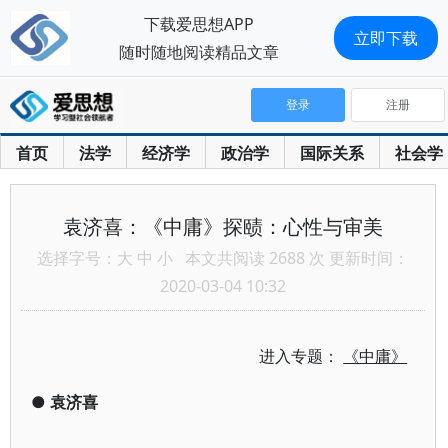
下载爱思想APP
立即下载
随时随地阅读精品文章
登录
注册
首页
法学
经济学
政治学
国际关系
社会学
袁济喜：《中庸》探赜：心性与审美
选择字号：
大
中
小
本文共阅读 2688 次 更新时间：
2020-03-04 10:32
进入专题：
《中庸》
●
袁济喜