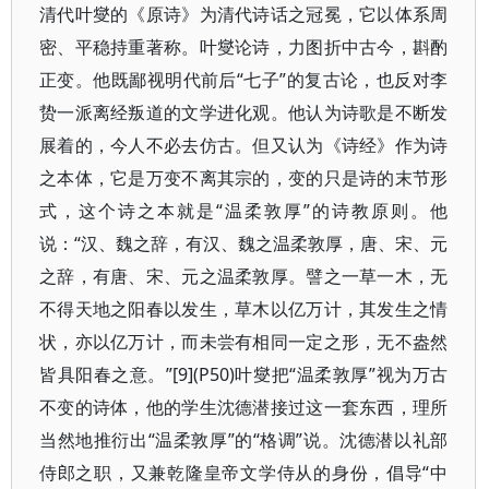
清代叶燮的《原诗》为清代诗话之冠冕，它以体系周
密、平稳持重著称。叶燮论诗，力图折中古今，斟酌
正变。他既鄙视明代前后“七子”的复古论，也反对李
贽一派离经叛道的文学进化观。他认为诗歌是不断发
展着的，今人不必去仿古。但又认为《诗经》作为诗
之本体，它是万变不离其宗的，变的只是诗的末节形
式，这个诗之本就是“温柔敦厚”的诗教原则。他
说：“汉、魏之辞，有汉、魏之温柔敦厚，唐、宋、元
之辞，有唐、宋、元之温柔敦厚。譬之一草一木，无
不得天地之阳春以发生，草木以亿万计，其发生之情
状，亦以亿万计，而未尝有相同一定之形，无不盎然
皆具阳春之意。”[9](P50)叶燮把“温柔敦厚”视为万古
不变的诗体，他的学生沈德潜接过这一套东西，理所
当然地推衍出“温柔敦厚”的“格调”说。沈德潜以礼部
侍郎之职，又兼乾隆皇帝文学侍从的身份，倡导“中