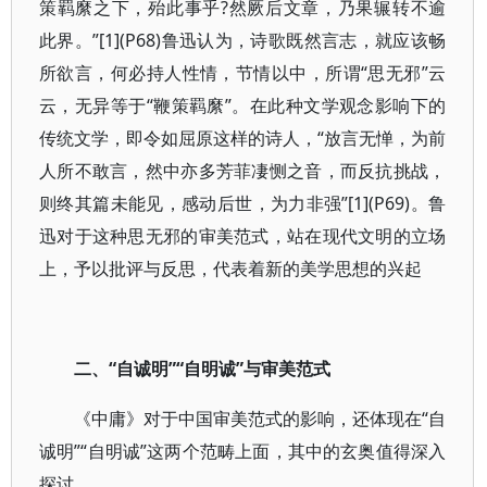
策羁縻之下，殆此事乎?然厥后文章，乃果辗转不逾
此界。”[1](P68)鲁迅认为，诗歌既然言志，就应该畅
所欲言，何必持人性情，节情以中，所谓“思无邪”云
云，无异等于“鞭策羁縻”。在此种文学观念影响下的
传统文学，即令如屈原这样的诗人，“放言无惮，为前
人所不敢言，然中亦多芳菲凄恻之音，而反抗挑战，
则终其篇未能见，感动后世，为力非强”[1](P69)。鲁
迅对于这种思无邪的审美范式，站在现代文明的立场
上，予以批评与反思，代表着新的美学思想的兴起
二、“自诚明”“自明诚”与审美范式
《中庸》对于中国审美范式的影响，还体现在“自
诚明”“自明诚”这两个范畴上面，其中的玄奥值得深入
探讨。