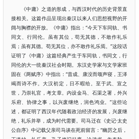
《中庸》之道的形成，与西汉时代的历史背景直
接相关。这篇作品呈现出秦汉以来人们思想视野的开
阔与胸襟的开放。《中庸》指出：“今天下车同轨、书
同文、行同伦。虽有其位，苟无其德，不敢作礼乐
焉；虽有其德。苟无其位，亦不敢作礼乐焉。”这段话
证明了《中庸》这篇经典产生于车同轨，书同文，行
同伦的大一统秦汉社会时期。东汉史学家与文学家班
固在《两赋序》中指出：“昔成、康没而颂声寝，王泽
竭而诗不作。大汉初定，日不暇给。至于武、宣之
世，乃崇礼官，考文章。内设金马、石渠之署，外兴
乐府、协律之事，以兴废继绝，润色鸿业。”这些论
述，都证明了西汉年代随着政治经济的发展，兴废继
绝，礼乐并举，成为时代需要。司马迁在《史记·太史
公自序》中记载父亲司马谈在死前留言：“幽厉之后，