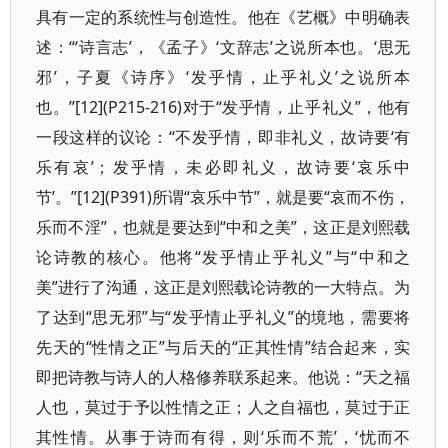
具有一定的系统性与创造性。他在《艺概》中明确表
述：“‘诗言志’，《孟子》‘文辞志’之说所本也。‘思无
邪’，子夏《诗序》‘发乎情，止乎礼义’之说所本
也。”[12](P215-216)对于“发乎情，止乎礼义”，他有
一段这样的议论：“不发乎情，即非礼义，故诗要‘有
乐有哀’；发乎情，未必即礼义，故诗要‘哀乐中
节’。”[12](P391)所谓“哀乐中节”，就是要“哀而不伤，
乐而不淫”，也就是要达到“中和之美”，这正是刘熙载
论诗教的核心。他将“发乎情止乎礼义”与“中和之
美”进行了沟通，这正是刘熙载论诗教的一大特点。为
了达到“思无邪”与“发乎情止乎礼义”的境地，需要将
先天的“性情之正”与后天的“正其性情”结合起来，实
即把诗教与诗人的人格修养联系起来。他说：“天之福
人也，莫过于予以性情之正；人之自福也，莫过于正
其性情。从事于诗而有得，则‘乐而不荒’，‘忧而不