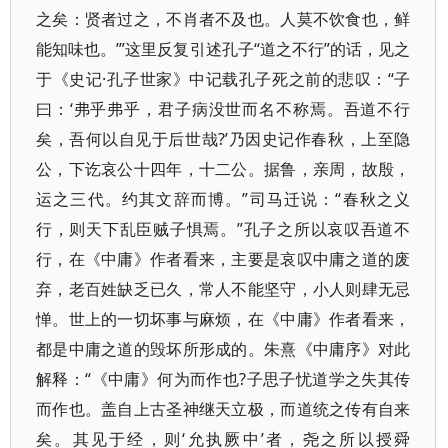
之矣：贤者过之，不肖者不及也。人莫不饮食也，鲜
能知味也。’”这里反复引述孔子“道之不行”的话，见之
于《史记·孔子世家》中记载孔子死之前的悲叹：“子
曰：‘弗乎弗乎，君子病没世而名不称焉。吾道不行
矣，吾何以自见于后世哉?’乃因史记作春秋，上至隐
公，下讫哀公十四年，十二公。据鲁，亲周，故殷，
运之三代。约其文辞而博。”司马迁说：“春秋之义
行，则天下乱臣贼子惧焉。”孔子之所以哀叹吾道不
行，在《中庸》作者看来，主要是哀叹中庸之道的废
弃，老百姓缺乏已久，常人不能坚守，小人则肆无忌
惮。世上的一切坏事与麻烦，在《中庸》作者看来，
都是中庸之道的毁坏所形成的。朱熹《中庸序》对此
解释：“《中庸》何为而作也?子思子忧道学之失其传
而作也。盖自上古圣神继天立极，而道统之传有自来
矣。其见于经，则‘允执厥中’者，尧之所以授舜