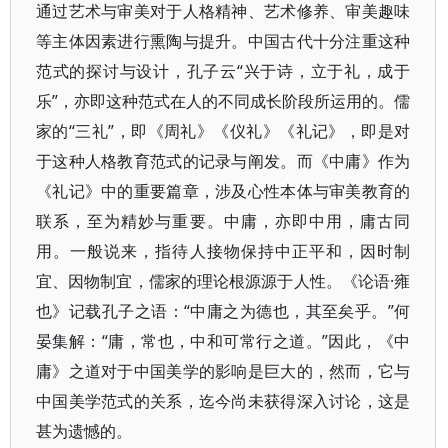
通过艺术与审美对于人格精神、艺术修养、审美趣味
等主体因素进行熏陶与提升。中国古代十分注重这种
范式的探讨与设计，孔子云“兴于诗，立于礼，成于
乐”，亦即这种范式在人的不同成长阶段所运用的。儒
家的“三礼”，即《周礼》《仪礼》《礼记》，即是对
于这种人格教育范式的记录与阐发。而《中庸》作为
《礼记》中的重要篇章，涉及心性本体与审美教育的
联系，至为精妙与重要。中庸，亦即中用，庸古同
用。一般说来，指待人接物保持中正平和，因时制
宜、因物制宜，儒家的理论根源源于人性。《论语·雍
也》记载孔子之语：“中庸之为德也，其至矣乎。”何
晏集解：“庸，常也，中和可常行之道。”因此，《中
庸》之道对于中国美学的影响是巨大的，然而，它与
中国美学范式的关系，迄今尚未获得深入讨论，这是
甚为遗憾的。