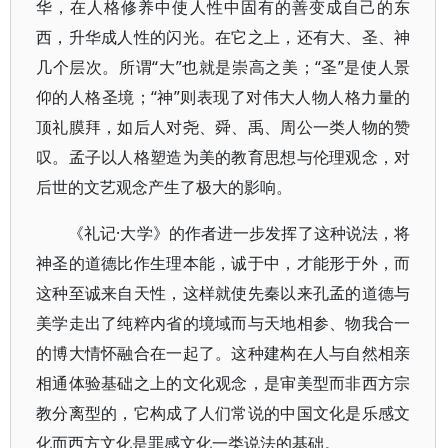
华，在人格修养中使人性中固有的善变成自己的东
西，升华成人性的闪光。在它之上，还有大、圣、神
几个层次。所谓“大”也就是崇高之美；“圣”是使人景
仰的人格圣境；“神”则表现了对伟大人物人格力量的
顶礼膜拜，如后人对尧、舜、禹、周公一类人物的赞
叹。孟子以人格塑造为美的教育思想与伦理观念，对
后世的文艺观念产生了极大的影响。
《礼记·大学》的作者进一步发挥了这种说法，将
神圣的道德比作生理本能，诚于中，才能形于外，而
这种至诚来自天性，这样就使先秦以来孔孟的道德与
美学走出了纯粹内省的境域而与天地相参、物我合一
的博大情怀融合在一起了。这种建构在人与自然相亲
相通体验基础之上的文化观念，是审美型而非西方宗
教分离型的，它构成了人们常说的中国文化是乐感文
化而西方文化是罪感文化一类说法的基础。