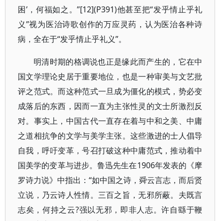
困’，何福如之。”[12](P391)他甚至把“发乎情止乎礼
义”视为医治诗歌创作的万应灵药，认为医治各种诗
病，全在于“发乎情止乎礼义”。
明清时期的格调说也正是缘此而产生的，它在中
国文学理论史居于重要地位，也是一种审美与文艺批
评之范式。而这种范式一旦成为僵化的模式，势必变
成落后的东西，因而一直为主张性灵的文士所激烈反
对。事实上，中国古代一直存在着与中和之美、中庸
之道相抗争的文学与美学主张。这些激进的士人倡导
自我，呼吁变革，号召打破这种中庸范式，推动着中
国美学的变革与进步。鲁迅先生在1906年发表的《摩
罗诗力说》中指出：“如中国之诗，舜云言志，而后贤
立说，乃云诗人性情。三百之旨，无邪所蔽。夫既言
志矣，何持之云?强以无邪，即非人志。许自繇于鞭