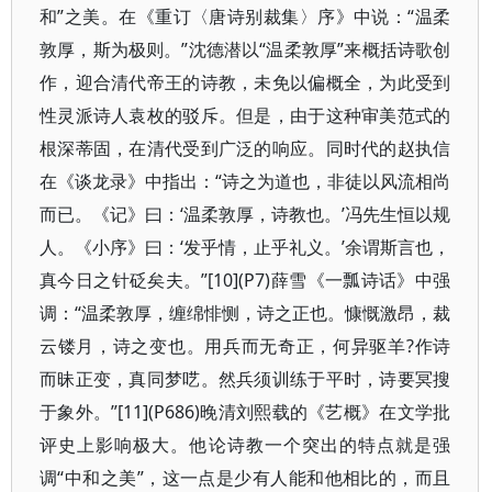
和”之美。在《重订〈唐诗别裁集〉序》中说：“温柔
敦厚，斯为极则。”沈德潜以“温柔敦厚”来概括诗歌创
作，迎合清代帝王的诗教，未免以偏概全，为此受到
性灵派诗人袁枚的驳斥。但是，由于这种审美范式的
根深蒂固，在清代受到广泛的响应。同时代的赵执信
在《谈龙录》中指出：“诗之为道也，非徒以风流相尚
而已。《记》曰：‘温柔敦厚，诗教也。’冯先生恒以规
人。《小序》曰：‘发乎情，止乎礼义。’余谓斯言也，
真今日之针砭矣夫。”[10](P7)薛雪《一瓢诗话》中强
调：“温柔敦厚，缠绵悱恻，诗之正也。慷慨激昂，裁
云镂月，诗之变也。用兵而无奇正，何异驱羊?作诗
而昧正变，真同梦呓。然兵须训练于平时，诗要冥搜
于象外。”[11](P686)晚清刘熙载的《艺概》在文学批
评史上影响极大。他论诗教一个突出的特点就是强
调“中和之美”，这一点是少有人能和他相比的，而且