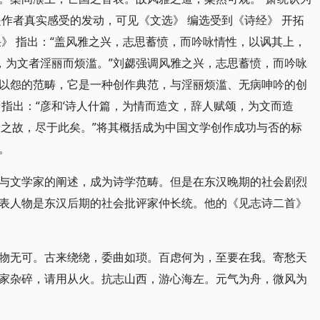
作者真实感受的发动，可见《文选》 编选受到《诗经》 开拓
采》 指出：“盖风雅之兴，志思蓄愤，而吟咏情性，以讽其上，
，为文者淫丽而烦滥。”刘勰强调风雅之兴，志思蓄愤，而吟咏
以怨的范畴，它是一种创作典范，与淫丽烦滥、无病呻吟的创
指出：“彦和‘诗人什篇，为情而造文，辞人赋颂，为文而造
衰之故，尽于此矣。”将其概括成为中国文学创作成功与否的标
。
与文学家的阐述，成为诗学范畴。但是在东汉晚期的社会剧烈
表人物是东汉后期的社会批评家仲长统。他的《见志诗二首》
物无可。古来绕绕，委曲如琐。百虑何为，至要在我。寄愁天
家杂碎，请用从火。抗志山西，游心海左。元气为舟，微风为