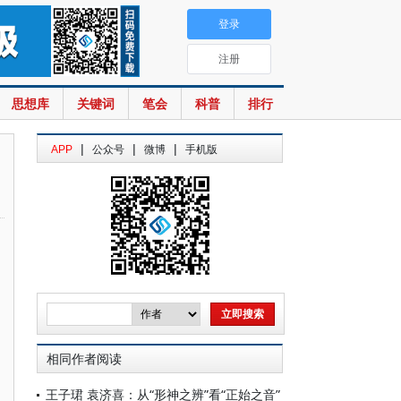
登录
注册
思想库
关键词
笔会
科普
排行
|
|
|
APP
公众号
微博
手机版
相同作者阅读
王子珺 袁济喜：从“形神之辨”看“正始之音”