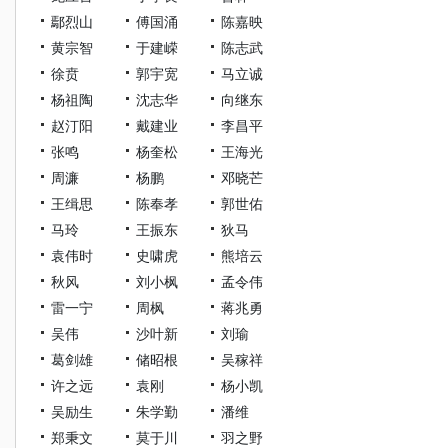
鄢烈山
傅国涌
陈嘉映
黄宗智
于建嵘
陈志武
徐贲
郭宇宽
马立诚
杨祖陶
沈志华
向继东
赵汀阳
戴建业
李昌平
张鸣
杨奎松
王海光
周濂
杨鹏
邓晓芒
王缉思
陈奉孝
郭世佑
马玲
王振东
狄马
袁伟时
史啸虎
熊培云
秋风
刘小枫
孟令伟
雷一宁
周枫
蒋兆勇
吴伟
沙叶新
刘瑜
葛剑雄
储昭根
吴稼祥
许之远
袁刚
杨小凯
吴励生
朱学勤
潘维
郑秉文
莫于川
羽之野