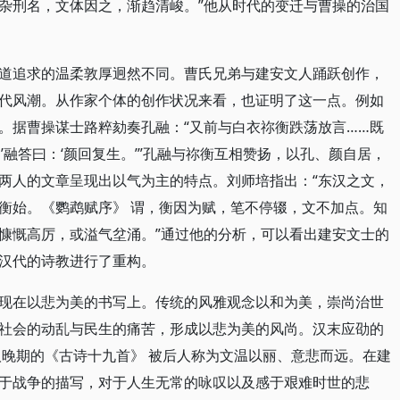
杂刑名，文体因之，渐趋清峻。”他从时代的变迁与曹操的治国
道追求的温柔敦厚迥然不同。曹氏兄弟与建安文人踊跃创作，
代风潮。从作家个体的创作状况来看，也证明了这一点。例如
。据曹操谋士路粹劾奏孔融：“又前与白衣祢衡跌荡放言……既
’融答曰：‘颜回复生。’”孔融与祢衡互相赞扬，以孔、颜自居，
两人的文章呈现出以气为主的特点。刘师培指出：“东汉之文，
衡始。《鹦鹉赋序》 谓，衡因为赋，笔不停辍，文不加点。知
慷慨高厉，或溢气坌涌。”通过他的分析，可以看出建安文士的
汉代的诗教进行了重构。
现在以悲为美的书写上。传统的风雅观念以和为美，崇尚治世
社会的动乱与民生的痛苦，形成以悲为美的风尚。汉末应劭的
汉晚期的《古诗十九首》 被后人称为文温以丽、意悲而远。在建
于战争的描写，对于人生无常的咏叹以及感于艰难时世的悲