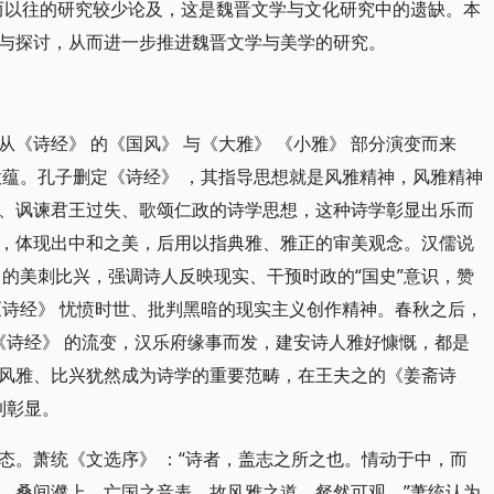
而以往的研究较少论及，这是魏晋文学与文化研究中的遗缺。本
与探讨，从而进一步推进魏晋文学与美学的研究。
《诗经》 的《国风》 与《大雅》 《小雅》 部分演变而来
意蕴。孔子删定《诗经》 ，其指导思想就是风雅精神，风雅精神
、讽谏君王过失、歌颂仁政的诗学思想，这种诗学彰显出乐而
，体现出中和之美，后用以指典雅、雅正的审美观念。汉儒说
中的美刺比兴，强调诗人反映现实、干预时政的“国史”意识，赞
《诗经》 忧愤时世、批判黑暗的现实主义创作精神。春秋之后，
《诗经》 的流变，汉乐府缘事而发，建安诗人雅好慷慨，都是
风雅、比兴犹然成为诗学的重要范畴，在王夫之的《姜斋诗
到彰显。
态。萧统《文选序》 ：“诗者，盖志之所之也。情动于中，而
。桑间濮上，亡国之音表。故风雅之道，粲然可观。”萧统认为