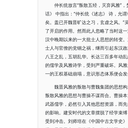
仲长统放言“叛散五经，灭弃风雅”
话》 中指出：“仲长统《述志》 诗，允谓
矣。盖已开魏晋旷达之习，玄虚之风。”
了开启的作用。然而此人忽略了当时这一
汉中晚期以来的一大批士人思想的转变。
士人与官僚的党锢之祸，继而引起东汉政
八王之乱，五胡乱华。长达三百多年动乱
的儒学及风雅诗学，受到严重破坏。风雅
一的王权基础崩塌，意识形态体系便会发
魏晋风雅的叛散与曹魏集团的思想构
叛散风雅的思想与曹操不谋而合。曹操本
武器儒学，必然引入其他思想资源，而先
的影响。建安时代的文章摆脱了经学束缚
受到冲击。刘师培在《中国中古文学史》