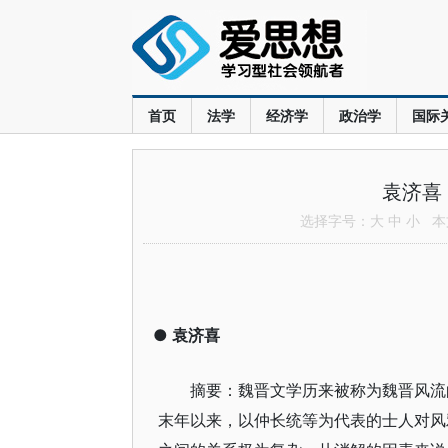
首页
法学
经济学
政治学
国际
袁济喜
选择字号：
大
中
小
本文
●
袁济喜
摘要：魏晋文学历来被称为魏晋风流
末年以来，以仲长统等为代表的士人对风