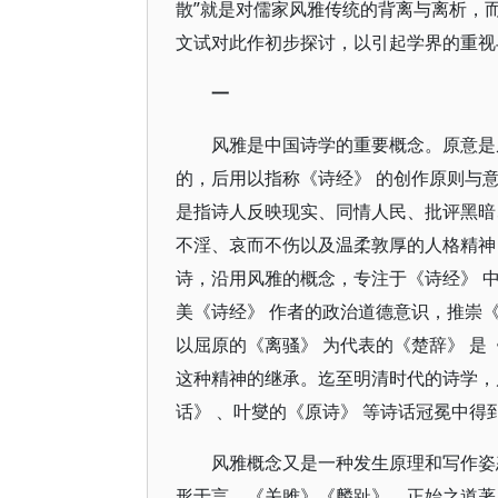
散”就是对儒家风雅传统的背离与离析，
文试对此作初步探讨，以引起学界的重视
一
风雅是中国诗学的重要概念。原意是从
的，后用以指称《诗经》 的创作原则与
是指诗人反映现实、同情人民、批评黑暗
不淫、哀而不伤以及温柔敦厚的人格精神
诗，沿用风雅的概念，专注于《诗经》 
美《诗经》 作者的政治道德意识，推崇
以屈原的《离骚》 为代表的《楚辞》 是
这种精神的继承。迄至明清时代的诗学，
话》 、叶燮的《原诗》 等诗话冠冕中得
风雅概念又是一种发生原理和写作姿
形于言。《关雎》《麟趾》，正始之道著