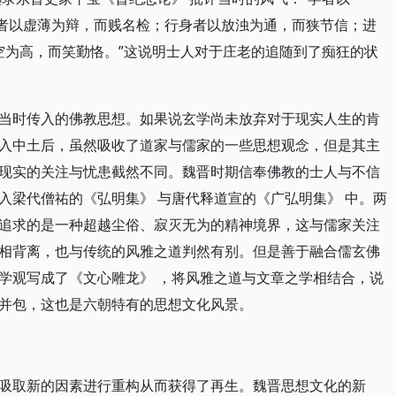
谈者以虚薄为辩，而贱名检；行身者以放浊为通，而狭节信；进
望空为高，而笑勤恪。”这说明士人对于庄老的追随到了痴狂的状
当时传入的佛教思想。如果说玄学尚未放弃对于现实人生的肯
入中土后，虽然吸收了道家与儒家的一些思想观念，但是其主
现实的关注与忧患截然不同。魏晋时期信奉佛教的士人与不信
入梁代僧祐的《弘明集》 与唐代释道宣的《广弘明集》 中。两
追求的是一种超越尘俗、寂灭无为的精神境界，这与儒家关注
相背离，也与传统的风雅之道判然有别。但是善于融合儒玄佛
学观写成了《文心雕龙》 ，将风雅之道与文章之学相结合，说
并包，这也是六朝特有的思想文化风景。
吸取新的因素进行重构从而获得了再生。魏晋思想文化的新