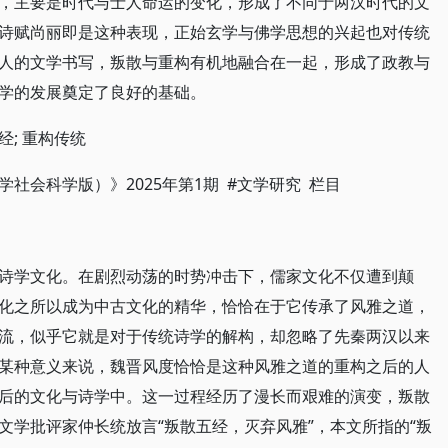
，主要是时代与士人命运的变化，形成了不同于两汉时代的文
诗赋尚丽即是这种表现，正始玄学与佛学思想的兴起也对传统
人的文学书写，叛散与重构有机地融合在一起，形成了政教与
学的发展奠定了良好的基础。
经; 重构传统
社会科学版）》2025年第1期 #文学研究 栏目
诗学文化。在剧烈动荡的时势冲击下，儒家文化不仅遭到颠
化之所以成为中古文化的精华，恰恰在于它传承了风雅之道，
流，似乎它就是对于传统诗学的解构，却忽略了先秦两汉以来
某种意义来说，魏晋风度恰恰是这种风雅之道的重构之后的人
后的文化与诗学中。这一过程经历了漫长而艰难的演变，叛散
文学批评家仲长统放言“叛散五经，灭弃风雅”，本文所指的“叛