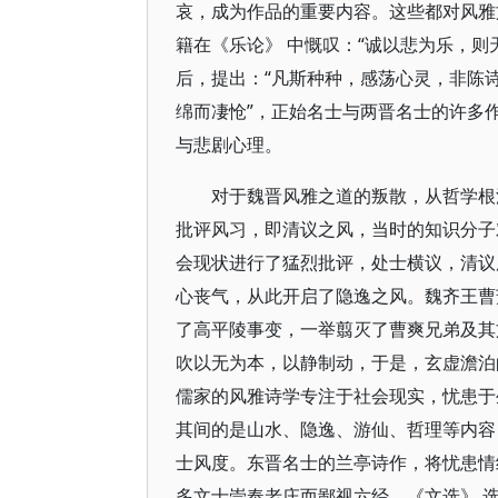
哀，成为作品的重要内容。这些都对风雅
籍在《乐论》 中慨叹：“诚以悲为乐，则
后，提出：“凡斯种种，感荡心灵，非陈诗
绵而凄怆”，正始名士与两晋名士的许多
与悲剧心理。
对于魏晋风雅之道的叛散，从哲学根
批评风习，即清议之风，当时的知识分子
会现状进行了猛烈批评，处士横议，清议
心丧气，从此开启了隐逸之风。魏齐王曹
了高平陵事变，一举翦灭了曹爽兄弟及其
吹以无为本，以静制动，于是，玄虚澹泊
儒家的风雅诗学专注于社会现实，忧患于
其间的是山水、隐逸、游仙、哲理等内容
士风度。东晋名士的兰亭诗作，将忧患情
多文士崇奉老庄而鄙视六经，《文选》 选