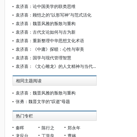
袁济喜：论中国美学的联类思维
袁济喜：顾恺之的“以形写神”与范式活化
袁济喜：魏晋风雅的叛散与重构
袁济喜：古代文论如何与古为新
袁济喜：重新整理中华思想文化术语
袁济喜：《中庸》探赜：心性与审美
袁济喜：国学与现代管理智慧
袁济喜：《文心雕龙》的人文精神与当代意义
相同主题阅读
袁济喜：魏晋风雅的叛散与重构
张勇：魏晋文学的“叹逝”母题
热门专栏
秦晖
陈行之
郑永年
龙应台
丁学良
曹林