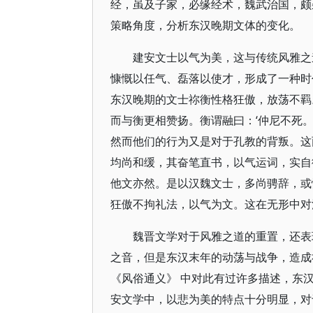
经，虽及子家，必缘经术，魏武治国，颇
策略角度，分析东汉晚期文体的变化。
建安文士以气为美，这与传统风雅之
慷慨以任气、磊落以使才，形成了一种时
东汉晚期的文士祢衡性格狂傲，放荡不羁
而与衡更相赞扬。衡谓融曰：‘仲尼不死。
然而他们的行为又是对于孔教的背叛。这
均尚和缓，其奋笔直书，以气运词，实自
他文亦然。是以汉魏文士，多尚骋辞，或
狂傲不拘礼法，以气为文。这在无形中对
魏晋文学对于风雅之道的重置，还表
之音，但是东汉末年的动荡与战争，造成
《风俗通义》 中对此有过许多描述，东
安文学中，以悲为美的特点十分明显，对