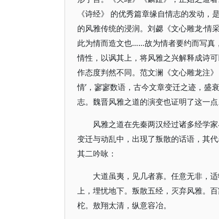
《诗经》 的优秀篇章缘自情志的发动，是
的风雅传统的浸润。刘勰《文心雕龙·情
此为情而造文也……故为情者要约而写真
情性，以讽其上，将风雅之兴解释成诗可
作态度判然不同。范文澜《文心雕龙注》 
情’，寥寥数语，古今文章变迁之迹，盛
志。魏晋风雅之道的演变也证明了这一点
风雅之道在先秦两汉经过诸多经学家
变迁与动乱中，出现了叛散的话语，其代
其二吟咏：
大道虽夷，见几者寡。任意无非，适
上，埋忧地下。叛散五经，灭弃风雅。百
柁。敖翔太清，纵意容冶。