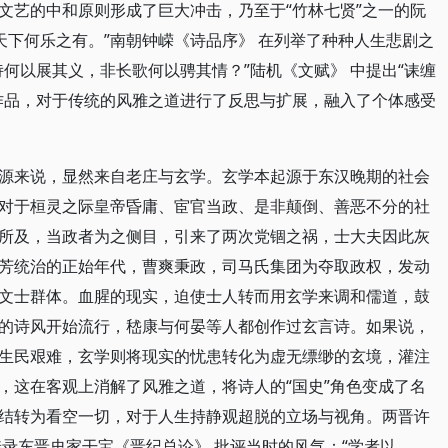
文艺的中和原则形成了巨大冲击，乃至于“竹林七贤”之一的阮
天下何乐之有。”南朝钟嵘《诗品序》 在列举了种种人生悲剧之
何以展其义，非长歌何以骋其情？”陆机《文赋》 中提出“诔缠
作品，对于传统的风雅之道进行了反思与扩展，融入了个体感受
源来说，显然来自老庄与玄学。玄学本起源于东汉晚期的社会
对于桓灵之际皇帝昏庸、宦官当政、是非颠倒、善恶不分的社
所及，当政者为之侧目，引来了两次党锢之祸，士大夫因此灰
芳统治的正始年代，曹爽秉政，司马氏集团为夺取政权，发动
文士群体。血腥的现实，迫使士人转而用玄学来调和儒道，鼓
的诗风开始流行，嵇康与何晏等人都创作过玄言诗。如果说，
生民艰难，玄学则将现实的忧患转化为虚无缥缈的玄境，灌注
，这在客观上消解了风雅之道，将诗人的“国史”角色变成了名
结转为看空一切，对于人生持静观超脱的立场与视角。两晋许
录东晋史家干宝《晋纪总论》 批评当时的风气：“学者以