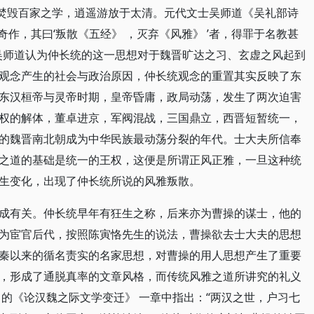
，焚毁百家之学，逍遥游放于太清。元代文士吴师道《吴礼部诗
奇作，其曰‘叛散《五经》 ，灭弃《风雅》 ’者，得罪于名教甚
吴师道认为仲长统的这一思想对于魏晋旷达之习、玄虚之风起到
观念产生的社会与政治原因，仲长统观念的重置其实反映了东
东汉桓帝与灵帝时期，皇帝昏庸，政局动荡，发生了两次迫害
权的解体，董卓进京，军阀混战，三国鼎立，西晋短暂统一，
的魏晋南北朝成为中华民族最动荡分裂的年代。士大夫所信奉
之道的基础是统一的王权，这便是所谓正风正雅，一旦这种统
生变化，出现了仲长统所说的风雅叛散。
成有关。仲长统早年有狂生之称，后来亦为曹操的谋士，他的
为宦官后代，按照陈寅恪先生的说法，曹操欲去士大夫的思想
秦以来的循名责实的名家思想，对曹操的用人思想产生了重要
，形成了通脱真率的文章风格，而传统风雅之道所讲究的礼义
 的《论汉魏之际文学变迁》 一章中指出：“两汉之世，户习七