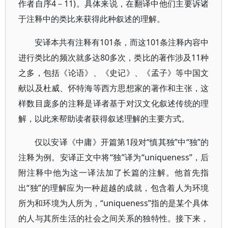
作者自序4－11)。具体来说，在翻译中他们主要诉诸
于注释中的类比来获得此种叙述的理解。
安译本共有注释有101条，而这101条注释内容中
进行类比的频次就多达80多次，类比的著作涉及11种
之多，包括《论语》、《史记》、《孟子》等中国文
献以及杜威、怀特海等西方思想家的著作和主张，这
样数目庞多的注释是译者基于对汉文化叙述传统的理
解，以此来帮助读者获得叙述理解的主要方式。
仅以安译《中庸》开篇第1段对“慎其独”中“独”的
注释为例。安译正文中将“独”译为“uniqueness”，后
附注释中他为这一译法加了长篇的注解。他首先指
出“独”的理解应为一种超越的成就，包含着人为环境
所为和环境为人所为，“uniqueness”指的是某个具体
的人与其所生活的社会之间关系的独特性。接下来，