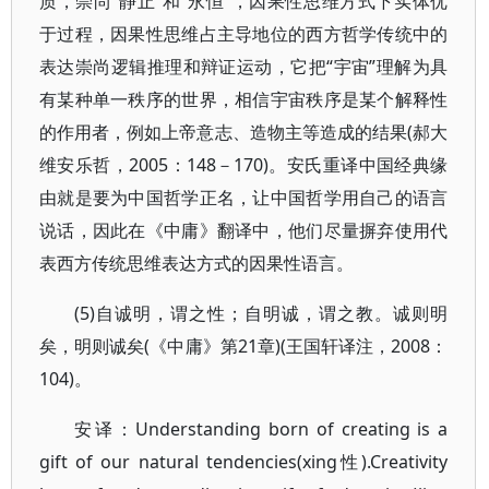
质，崇尚“静止”和“永恒”，因果性思维方式下实体优
于过程，因果性思维占主导地位的西方哲学传统中的
表达崇尚逻辑推理和辩证运动，它把“宇宙”理解为具
有某种单一秩序的世界，相信宇宙秩序是某个解释性
的作用者，例如上帝意志、造物主等造成的结果(郝大
维安乐哲，2005：148－170)。安氏重译中国经典缘
由就是要为中国哲学正名，让中国哲学用自己的语言
说话，因此在《中庸》翻译中，他们尽量摒弃使用代
表西方传统思维表达方式的因果性语言。
(5)自诚明，谓之性；自明诚，谓之教。诚则明
矣，明则诚矣(《中庸》第21章)(王国轩译注，2008：
104)。
安译：Understanding born of creating is a
gift of our natural tendencies(xing性).Creativity