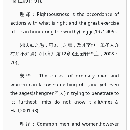
Hall,2001:101).
理译：Righteousness is the accordance of
actions with what is right and the great exercise
of it is in honouring the worthy(Legge,1971:405).
(4)夫妇之愚，可以与之焉，及其至也，虽圣人亦
有所不知焉(《中庸》第12章)(王国轩译注，2008：
70)。
安译：The dullest of ordinary men and
women can know something of it,and yet even
the sages(shengren圣人)in trying to penetrate to
its furthest limits do not know it all(Ames＆
Hall,2001:93).
理译：Common men and women,however