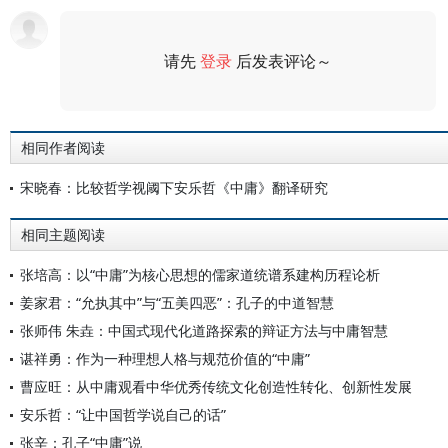
请先
登录
后发表评论～
评论
相同作者阅读
宋晓春：比较哲学视阈下安乐哲《中庸》翻译研究
相同主题阅读
张培高：以“中庸”为核心思想的儒家道统谱系建构历程论析
姜家君：“允执其中”与“五美四恶”：孔子的中道智慧
张师伟 朱垚：中国式现代化道路探索的辩证方法与中庸智慧
谌祥勇：作为一种理想人格与规范价值的“中庸”
曹应旺：从中庸观看中华优秀传统文化创造性转化、创新性发展
安乐哲：“让中国哲学说自己的话”
张辛：孔子“中庸”说