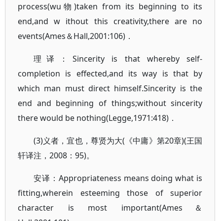
process(wu物)taken from its beginning to its
end,and w ithout this creativity,there are no
events(Ames＆Hall,2001:106)．
理译：Sincerity is that whereby self-
completion is effected,and its way is that by
which man must direct himself.Sincerity is the
end and beginning of things;without sincerity
there would be nothing(Legge,1971:418)．
(3)义者，宜也，尊贤为大(《中庸》第20章)(王国
轩译注，2008：95)。
安译：Appropriateness means doing what is
fitting,wherein esteeming those of superior
character is most important(Ames＆