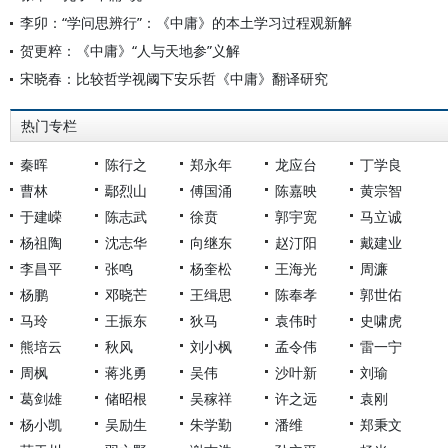
李卯：“学问思辨行”：《中庸》的本土学习过程观新解
贺更粹：《中庸》“人与天地参”义解
宋晓春：比较哲学视阈下安乐哲《中庸》翻译研究
热门专栏
秦晖
陈行之
郑永年
龙应台
丁学良
曹林
鄢烈山
傅国涌
陈嘉映
黄宗智
于建嵘
陈志武
徐贲
郭宇宽
马立诚
杨祖陶
沈志华
向继东
赵汀阳
戴建业
李昌平
张鸣
杨奎松
王海光
周濂
杨鹏
邓晓芒
王缉思
陈奉孝
郭世佑
马玲
王振东
狄马
袁伟时
史啸虎
熊培云
秋风
刘小枫
孟令伟
雷一宁
周枫
蒋兆勇
吴伟
沙叶新
刘瑜
葛剑雄
储昭根
吴稼祥
许之远
袁刚
杨小凯
吴励生
朱学勤
潘维
郑秉文