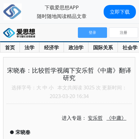
下载爱思想APP
立即下载
随时随地阅读精品文章
登录
注册
首页
法学
经济学
政治学
国际关系
社会学
宋晓春：比较哲学视阈下安乐哲《中庸》翻译
研究
选择字号：
大
中
小
本文共阅读 3025 次 更新时间：
2023-03-20 16:34
进入专题：
安乐哲
《中庸》
●
宋晓春