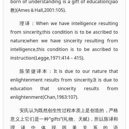
born of understanding is a gift of education(jiao
教)(Ames＆Hall,2001:105).
理译：When we have intelligence resulting
from sincerity,this condition is to be ascribed to
nature;when we have sincerity resulting from
intelligence,this condition is to be ascribed to
instruction(Legge,1971:414－415).
陈荣捷译本：It is due to our nature that
enlightenment results from sincerity.It is due to
education that sincerity results from
enlightenment(Chan,1963:107).
安氏认为既然创生性过程本质上是创造的，严格
意义上它们是一种“gifts”(礼物、天赋)，所以陈译和
理译中体现因果关系的语