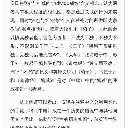
安氏将“独”与杜威的“individuality”含义相比，认为两
者具有很大程度的相似性，都是通过关联的行为来实
现，同时“独也与怀特海”个人在独处时的所做即为宗
教”的观点相映衬。接着大段引用《荀子》“夫此顺命
以慎其独者也，善之为道者：不诚为不独，不独为不
形，不形则虽作于心……”、《庄子》“朝彻而后能见
独，见独而后能无古今”、《大学》“此谓诚于中，形
于外，故君子慎其独也”和《道德经》“独立而不改，
周行而不殆”的原文和英译文说明《荀子》、《庄子》
和《道德经》“慎其独”是对《中庸》中的“慎独”的呼
应和进一步阐释。
从上例证可以看出，安译在注释中充分利用类比
的手段，将《中庸》放在一个历史的语境中与其他同
类文本类比，借助“合理性的历史实例”，向英语世界
读者还原出汉文化的叙述传统。