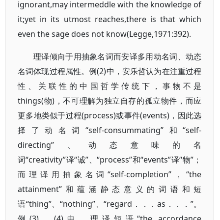
ignorant,may intermeddle with the knowledge of
it;yet in its utmost reaches,there is that which
even the sage does not know(Legge,1971:392).
理译倾向于用抽象名词而安译多用动名词、动态
名词体现过程属性。例(2)中，安乐哲认为在注重过程
性、关联性的中国哲学传统下，事物不是
things(物)，不可理解为独立自存的孤立物件，而应
更多地类似于过程(process)或事件(events)，因此选
择了动名词“self-consummating”和“self-
directing”、动态意味的名
词“creativity”译“诚”、“process”和“events”译“物”；
而理译用抽象名词“self-completion”，“the
attainment”和蕴涵静态意义的词语和短
语“thing”、“nothing”、“regard．．．as．．．”。
例(3)、(4)中，理译短语“the accordance