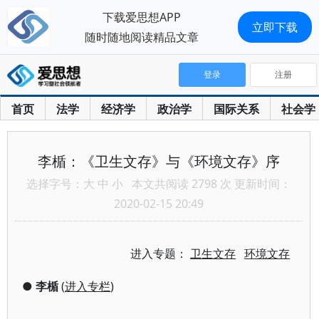
下载爱思想APP
立即下载
随时随地阅读精品文章
登录
注册
首页
法学
经济学
政治学
国际关系
社会学
李楯：《卫生文存》与《环境文存》序
选择字号：
大
中
小
本文共阅读 2798 次 更新时间：
2020-02-15 20:49
进入专题：
卫生文存
环境文存
●
李楯
(
进入专栏
)