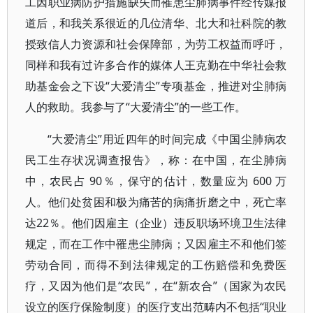
工因职业病防护措施缺失而罹患尘肺病事件经传媒报
道后，和我关系很近的几位清华、北大和社科院的教
授致信人力资源和社会保障部，为劳工权益而呼吁，
同样和我有过许多合作的媒体人王克勤在中华社会救
助基金会之下设“大爱清尘”专项基金，推进对尘肺病
人的救助。我参与了“大爱清尘”的一些工作。
“大爱清尘”用近四年的时间完成《中国尘肺病农
民工生存状况调查报告》，称：在中国，在尘肺病
中，农民占 90％，保守的估计，数量应为 600 万
人。他们处贫困和极为痛苦的病痛折磨之中，死亡率
达22％。他们因雇主（企业）违反职场环境卫生法律
规定，而在工作中罹患尘肺病；又因雇主不和他们签
劳动合同，而得不到法律规定的工伤赔偿和免费医
疗，又因为他们是“农民”，在“新农合”（国家为农民
设立的医疗保险制度）的医疗支出范畴内不包括“职业