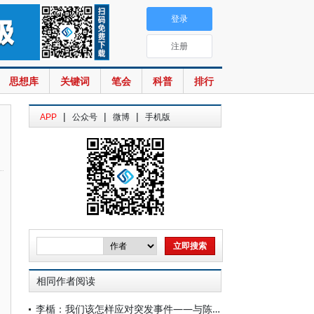
登录
注册
思想库
关键词
笔会
科普
排行
|
|
|
APP
公众号
微博
手机版
相同作者阅读
李楯：我们该怎样应对突发事件——与陈国强院士等商榷