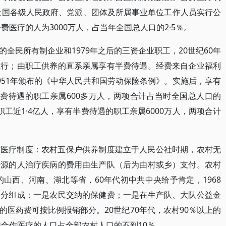
于全国各级人民政府、党派、团体及所属事业单位工作人员实行公
费医疗的人为3000万人，占当年全国总人口的2·5％。
全民所有制企业和1979年之后的三资企业职工，20世纪60年
执行；由职工供养的直系亲属享有半费待遇。经费来自企业福利
951年颁布的《中华人民共和国劳动保险条例》。实施后，享有
半费待遇的职工亲属600多万人，两项合计占当时全国总人口的
的职工近1·4亿人，享有半费待遇的职工亲属6000万人，两项合计
作医疗制度：农村五保户供养制度建立于人民公社时期，农村无
来源的人治疗疾病的费用由生产队（后为由村或乡）支付。农村
的山西、河南、湖北等省，60年代初中共中央给予肯定，1968
部分组成：一是农民交纳的保健费；一是在生产队、大队公益金
医药费可按比例报销部分。20世纪70年代，农村90％以上的
加合作医疗的人口占全部农村人口的不到10％。