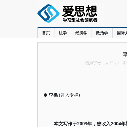
首页
法学
经济学
政治学
国际
选择字号：
大
中
小
本文
●
李楯
(
进入专栏
)
本文写作于2003年，曾收入200