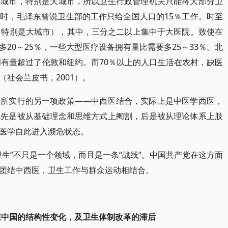
于城市，特别是大城市，所以卫生行政管理机关只能将大部分卫
时，毛泽东曾说卫生部的工作只给全国人口的15％工作。时至
（特别是大城市），其中，三分之二以上集中于大医院。致使在
20～25％，一些大型医疗设备拥有量比需要多25～33％。北
拥有量超过了伦敦和纽约。而70％以上的人口生活在农村，缺医
社会兰皮书，2001）。
期所实行的另一项政策——中西医结合，实际上是中医学西医，
学先是被从基础理念和思维方式上阉割，后是被从理论体系上肢
医学自此进入濒危状态。
生”不只是一个领域，而且是一条“战线”。中国共产党在这方面
团结中西医，卫生工作与群众运动相结合。
生在中国的结构性变化，及卫生体制改革的滞后