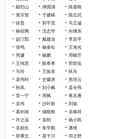
鄢烈山
傅国涌
陈嘉映
黄宗智
于建嵘
陈志武
徐贲
郭宇宽
马立诚
杨祖陶
沈志华
向继东
赵汀阳
戴建业
李昌平
张鸣
杨奎松
王海光
周濂
杨鹏
邓晓芒
王缉思
陈奉孝
郭世佑
马玲
王振东
狄马
袁伟时
史啸虎
熊培云
秋风
刘小枫
孟令伟
雷一宁
周枫
蒋兆勇
吴伟
沙叶新
刘瑜
葛剑雄
储昭根
吴稼祥
许之远
袁刚
杨小凯
吴励生
朱学勤
潘维
郑秉文
莫于川
羽之野