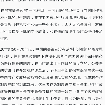
在的前提是它的“一面种田，一面行医”的卫生员（当时叫作赤
一种正规的卫生制度，难在要国家卫生行政管理机关认可没有经
疗处置权（包括接生和做一些小手术），因为无论是政府、村民
些卫生员接受正规的专业教育，和在他们做卫生员时给他们开足
地方。
0世纪50～70年代，中国的决策者没有从“社会保障”的角度思
立问题，并且在单位制度下也没有思考全体国民医疗保险的必
之为医疗保险的制度，在当时是出于不同目的而设立的。公费医
健的扩展（在多次机构改革后，至今卫生部仍保留保健局这一机
是中国共产党取得政权前劳工政策得以实施的体现。而农村合作
中制度构建的组成部分。这三者作为制度设立都不是由卫生行政
行政管理机关只是在更高领导机构的统一领导下参与了这些政策
时期所做的主要是自己培养卫生工作者，自己办医院，自己办药