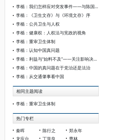
李楯：我们怎样应对突发事件——与陈国强院士等商榷
李楯：《卫生文存》与《环境文存》序
李楯：公共卫生与人权
李楯：健康权：人权法与宪政的视角
李楯：重审卫生体制
李楯：认知中国真问题
李楯：利益与“始料不及”——关注影响决策的两种因素
李楯：中国的真问题在于党治还是法治
李楯：从交通肇事看中国
相同主题阅读
李楯：重审卫生体制
热门专栏
秦晖
陈行之
郑永年
龙应台
丁学良
曹林