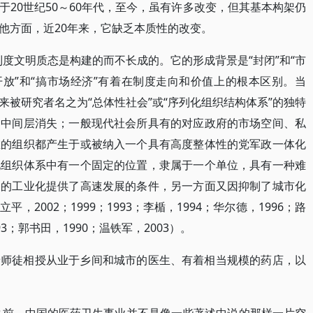
20世纪50～60年代，至今，虽有许多改变，但其基本构架仍
他方面，近20年来，它缺乏本质性的改变。
新制度文明质态是构建的而不长成的。它的形成背景是“封闭”和“市
开放”和“搞市场经济”有着在制度走向和价值上的根本区别。当
被研究者名之为“总体性社会”或“序列化组织结构体系”的独特
的中间层消失；一般现代社会所具有的对应政府的市场空间、私
在的组织都产生于或被纳入一个具有高度整体性的党军政一体化
化组织体系中有一个固定的位置，隶属于一个单位，具有一种难
家的工业化提供了高速发展的条件，另一方面又因抑制了城市化
2002；1999；1993；李楯，1994；华尔德，1996；路
93；郭书田，1990；温铁军，2003）。
着师徒相授从业于乡间和城市的医生、有着相当规模的药店，以