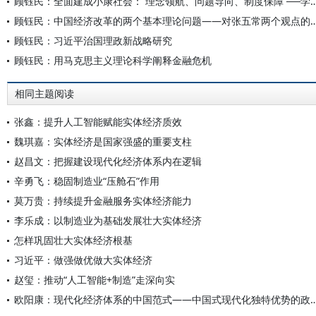
顾钰民：全面建成小康社会： 理念领航、问题导向、制度保障 ──学
顾钰民：中国经济改革的两个基本理论问题——对张
顾钰民：习近平治国理政新战略研究
顾钰民：用马克思主义理论科学阐释金融危机
相同主题阅读
张鑫：提升人工智能赋能实体经济质效
魏琪嘉：实体经济是国家强盛的重要支柱
赵昌文：把握建设现代化经济体系内在逻辑
辛勇飞：稳固制造业“压舱石”作用
莫万贵：持续提升金融服务实体经济能力
李乐成：以制造业为基础发展壮大实体经济
怎样巩固壮大实体经济根基
习近平：做强做优做大实体经济
赵玺：推动“人工智能+制造”走深向实
欧阳康：现代化经济体系的中国范式——中国式现代化独特