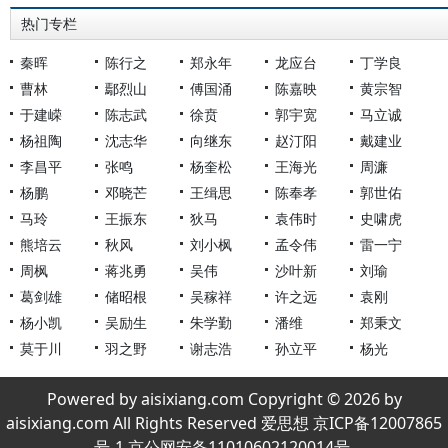
热门专栏
秦晖
陈行之
郑永年
龙应台
丁学良
曹林
鄢烈山
傅国涌
陈嘉映
黄宗智
于建嵘
陈志武
徐贲
郭宇宽
马立诚
杨祖陶
沈志华
向继东
赵汀阳
戴建业
李昌平
张鸣
杨奎松
王海光
周濂
杨鹏
邓晓芒
王缉思
陈奉孝
郭世佑
马玲
王振东
狄马
袁伟时
史啸虎
熊培云
秋风
刘小枫
孟令伟
雷一宁
周枫
蒋兆勇
吴伟
沙叶新
刘瑜
葛剑雄
储昭根
吴稼祥
许之远
袁刚
杨小凯
吴励生
朱学勤
潘维
郑秉文
莫于川
羽之野
谢志浩
孙立平
杨光
Powered by aisixiang.com Copyright © 2026 by
aisixiang.com All Rights Reserved 爱思想 京ICP备12007865
号-1 京公网安备11010602120014号.