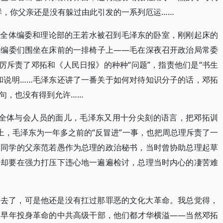
样，你父亲还是没有躲过由此引发的一系列厄运……
报》全体编委和理论部的王若水被召到毛泽东的卧室，刚刚起床的
，编委们围坐在床前的一排椅子上——毛在深夜召开政治局常委
厉斥责了邓拓和《人民日报》的种种“问题”，指责他们是“书生
和说明……毛泽东还讲了一番关于如何对待知识分子的话，邓拓
句，也没有得到允许……
当着全体与会人员的面儿，毛泽东又用十分尖刻的语言，把邓拓训
上，毛泽东为一年多之前的“反冒进”一事，也把周总理斥责了一
学同学的父亲范若愚作为总理的政治秘书，当时曾协助总理起草
，却要在强力打压下违心地一遍遍检讨，总理当时内心的凄苦难
过去了，可是他还是没有扛过那罪恶的文化大革命。我总觉得，
为早年投身革命的中共高级干部，他们都才华横溢——当然邓拓