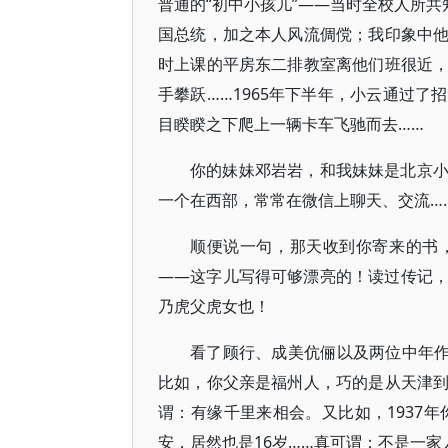
普通的“初中小孩儿”——当时全校人所共
国总统，加之本人风流倜傥；我印象中
时上课的平房东二排教室离他们班很近
手攀跃……1965年下半年，小云通过
目睽睽之下爬上一辆卡车飞驰而去……
你的妹妹邓岩岩，和我妹妹是北京
一个在西部，常常在微信上聊天、交流…
顺便说一句，那天收到你寄来的书
——这字儿写得可够漂亮的！读过传记
乃虎父虎女也！
看了顾行、成美伉俪以及两位中年作
比如，你父亲是福州人，巧的是从天津
谓：有缘千里来相会。又比如，1937年
安，居然也是16岁……真可谓：不是一家