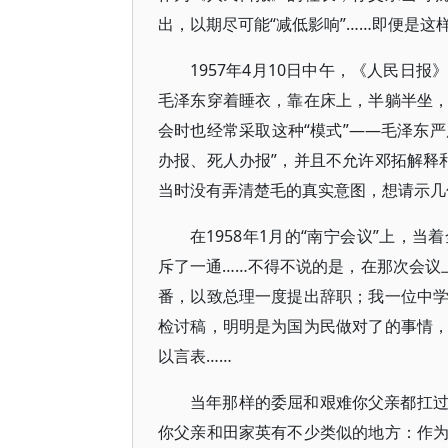
出，以期尽可能“减低影响”……即便是这
1957年4月10日中午，《人民日
毛泽东穿着睡衣，靠在床上，半躺半坐
会时也经常采取这种“模式”——毛泽东严
办报、死人办报”，并且不允许邓拓解释
当时没有弄清楚毛的真实意图，想请示几
在1958年1月的“南宁会议”上，
斥了一通……不得不说的是，在那次会议
番，以致总理一度提出辞职；我一位中
检讨稿，明明是为国为民做对了的事情
以言表……
当年那样的委屈和艰难你父亲都扛
你父亲和田家英有不少类似的地方：作