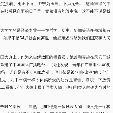
坚定执着、刚正不阿，都宁为玉碎、不为瓦全……这样难得的中
，在那腥风血雨的日子里，竟然没有能够幸免，这不能不说是我
他大学学的是经济专业——在哲学、历史、新闻等诸多领域都有
…如果不是54岁就含冤离世，他必定还能够为我们国家和人民
开国大典上，作为来自解放区的播音员，她曾和齐越在天安门城
筹建了中国国际广播电台……我还发现，当年在广播事业局“犯
我爸，还真是有不少相似之处：他们都是被“引蛇出洞”的；他们
意见，几乎一模一样；你妈所受的处分是警告、撤职、下放劳
”……看来，他们大体上属于同类人物，他们那类人的确为当时的
读书时的学长——当然，那时他是一位风云人物，我只是一个极