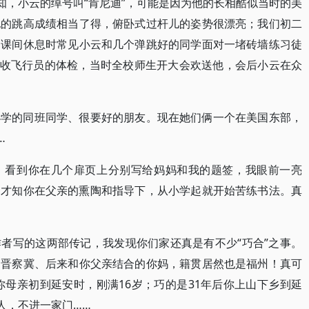
知，小云的绰号叫“肯尼迪”，可能是因为他的长相酷似当时的美
他的跳高成绩相当了得，俯卧式过杆儿的姿势很漂亮；我们初二
，课间休息时常见小云和几个弹跳好的同学面对一堵砖墙练习徒
了招收飞行员的体检，当时全校师生开大会欢送他，会后小云在众
小学的同班同学、很要好的朋友。现在她们俩一个在美国东部，
…
，看到你在几个扉页上分别写给妈妈和我的题签，我眼前一亮
，才知你在父亲的熏陶和指导下，从小学起就开始苦练书法。真
者写的这两部传记，我发现你们家还真是有不少“巧合”之事。
到晋察冀、后来和你父亲结合的你妈，籍贯居然也是福州！真可
你母亲初到延安时，刚满16岁；巧的是31年后你上山下乡到延
人，不进一家门……