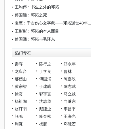
王均伟：书生之外的邓拓
傅国涌：邓拓之死
袁鹰：千古伤心文字狱——邓拓逝世40年祭
王彬彬：邓拓的本来面目
傅国涌：邓拓与毛泽东
热门专栏
秦晖
陈行之
郑永年
龙应台
丁学良
曹林
鄢烈山
傅国涌
陈嘉映
黄宗智
于建嵘
陈志武
徐贲
郭宇宽
马立诚
杨祖陶
沈志华
向继东
赵汀阳
戴建业
李昌平
张鸣
杨奎松
王海光
周濂
杨鹏
邓晓芒