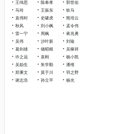
王缉思
陈奉孝
郭世佑
马玲
王振东
狄马
袁伟时
史啸虎
熊培云
秋风
刘小枫
孟令伟
雷一宁
周枫
蒋兆勇
吴伟
沙叶新
刘瑜
葛剑雄
储昭根
吴稼祥
许之远
袁刚
杨小凯
吴励生
朱学勤
潘维
郑秉文
莫于川
羽之野
谢志浩
孙立平
杨光