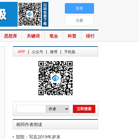
登录
注册
思想库
关键词
笔会
科普
排行
|
|
|
APP
公众号
微博
手机版
相同作者阅读
贺阳：写在2019年岁末