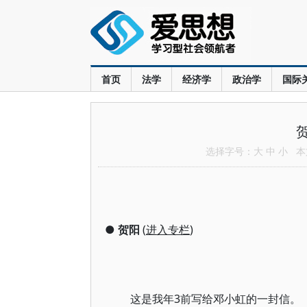
首页
法学
经济学
政治学
国际
选择字号：
大
中
小
本文
●
贺阳
(
进入专栏
)
这是我年3前写给邓小虹的一封信。