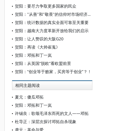
贺阳：要尽力争取更多国家的民众
贺阳："从善"和"敬畏"的信仰对市场经济至关重要
贺阳：统计数据的真实全面可靠至关重要
贺阳：越南大力度革新开放给我们的启示
贺阳：让人赞叹的大阪G20
贺阳：再读《大帅崔嵬》
贺阳：邓拓和丁一岚
贺阳：从英国“脱欧”看欧盟前景
贺阳：“创业等于败家，买房等于创业”？！
相同主题阅读
夏元：傻瓜邓拓
贺阳：邓拓和丁一岚
许锡良：歌颂毛泽东而死的文人——邓拓
杜导正：深层次探讨邓拓自杀现象
龚元：革命与爱