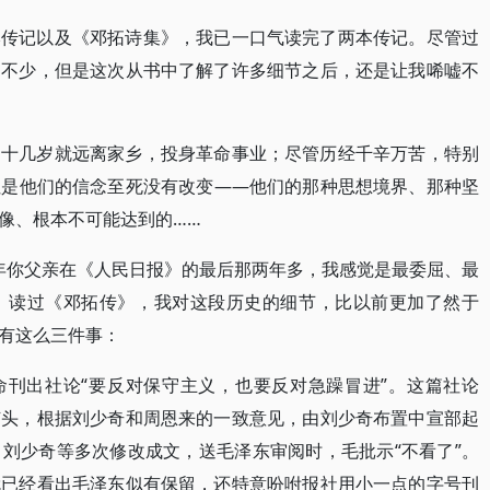
本传记以及《邓拓诗集》，我已一口气读完了两本传记。尽管过
道不少，但是这次从书中了解了许多细节之后，还是让我唏嘘不
，十几岁就远离家乡，投身革命事业；尽管历经千辛万苦，特别
但是他们的信念至死没有改变——他们的那种思想境界、那种坚
像、根本不可能达到的……
58年你父亲在《人民日报》的最后那两年多，我感觉是最委屈、最
。读过《邓拓传》，我对这段历史的细节，比以前更加了然于
有这么三件事：
奉命刊出社论“要反对保守主义，也要反对急躁冒进”。这篇社论
苗头，根据刘少奇和周恩来的一致意见，由刘少奇布置中宣部起
刘少奇等多次修改成文，送毛泽东审阅时，毛批示“不看了”。
就已经看出毛泽东似有保留，还特意吩咐报社用小一点的字号刊