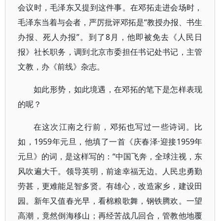
会议时，毛泽东又提到这件事。在邓拓走进会场时，
毛泽东当着与会者，严厉批评邓拓是“教授办报、书生
办报、死人办报”。到了8月，他即被免去《人民日
报》社长职务，调到北京市委担任书记处书记，主管
文教，办《前线》杂志。
如此形势，如此境遇，在邓拓的笔下是怎样表现
的呢？
在这次江南之行前，邓拓也写过一些诗词。比
如，1959年元旦，他填了一首《庆春泽·迎接1959年
元旦》的词，是这样写的：“中国飞奔，全球注视，东
风吹遍大千。领导英明，前途幸福无边。人民忠勇勤
劳甚，更难能足智多贤。有雄心，改造家乡，建设田
园。新年又值春光早，看棉粮歌舞，钢铁腾欢。一望
高潮，竟然倒海移山；再经苦战几回合，管教他地覆