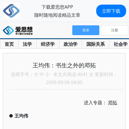
下载爱思想APP
立即下载
随时随地阅读精品文章
登录
注册
首页
法学
经济学
政治学
国际关系
社会学
王均伟：书生之外的邓拓
选择字号：
大
中
小
本文共阅读 4041 次 更新时间：
2009-09-06 04:00
进入专题：
邓拓
●
王均伟