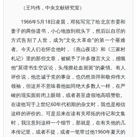
（王均伟，中央文献研究室）
1966年5月18日凌晨，邓拓写完了给北京市委和
妻子的两份遗书，小心地放到枕头下，然后以自尽的
方式告别了人世，成为“文化大革命”的第一个罹难
者。今天人们在怀念他时，《燕山夜话》和《三家村
札记》里的那些文章，被赋予了许多微言大义，感慨
他“莫谓书生空议论，头颅掷处血斑斑”的豪情。有人
评价说，他忠诚于党的事业，也仍然崇拜和敬仰伟大
领袖，但这并不意味着他如同绝大多数人一样，在严
峻的现实面前闭上眼睛，或者甚至虚假地高唱赞歌。
在读他写于上世纪60年代初期的杂文时，我也是相信
这样的评价的。可是后来在读有关邓拓的传记和文集
时，我注意到这样一个细节，那就是，在有关他的几
本传记里，或者不提，或者一笔带过他1960年夏天的