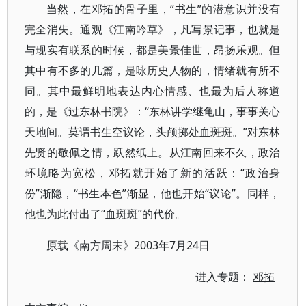
当然，在邓拓的骨子里，“书生”的潜意识并没有
完全消失。通观《江南吟草》，凡写景记事，也就是
与现实有联系的时候，都是美景佳世，昂扬乐观。但
其中有不多的几篇，是咏历史人物的，情绪就有所不
同。其中最鲜明地表达内心情感、也最为后人称道
的，是《过东林书院》：“东林讲学继龟山，事事关心
天地间。莫谓书生空议论，头颅掷处血斑斑。”对东林
先贤的敬佩之情，跃然纸上。从江南回来不久，政治
环境略为宽松，邓拓就开始了新的活跃：“政治身
份”渐隐，“书生本色”渐显，他也开始“议论”。同样，
他也为此付出了“血斑斑”的代价。
原载《南方周末》2003年7月24日
进入专题：
邓拓