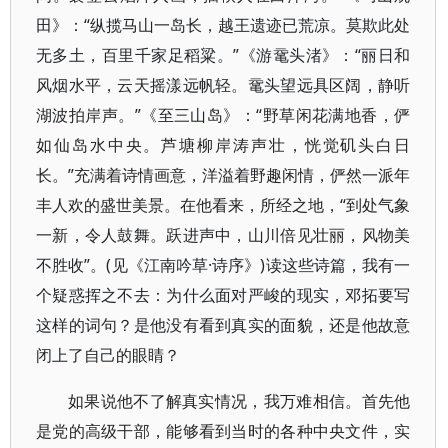
田》：“纵揽马山一岛长，越王遗迹已荒凉。莫欺此处
无多土，百里千家足稻粱。”《游鼋头渚》：“丽日和
风烟水平，云天摇漾远帆轻。鼋头望远具区阔，静听
湖波拍岸声。”《至三山岛》：“野草闲花满地香，俨
如仙岛水中央。芦塘柳岸涛声壮，恍觉矶头白日
长。”充满着诗情画意，洋溢着野趣闲情，俨然一派年
丰人欢的盛世美景。在他看来，所经之地，“到处气象
一新，令人鼓舞。跃进声中，山川倍见壮丽，风物美
不胜收”。(见《江南吟草·诗序》)读这些诗篇，我有一
个疑惑挥之不去：为什么面对严峻的现实，邓拓要写
这样的词句？是他没有看到真实的面貌，还是他故意
闭上了自己的眼睛？
如果说他不了解真实情况，我万难相信。首先他
是党的高级干部，能够看到当时的各种中央文件，实