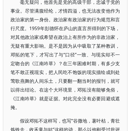
毫无疑问，他首先是党的高级干部，忠诚于党的
事业。尽管满腹经纶，才情四溢，也无法改变他作为
政治家的第一身份。政治家有政治家的行为规范和言
行尺度。1959年彭德怀在庐山的直言所得到的下场，
对其他政治家或希望在政治上有所作为的非政治家，
无疑有重大影响。是不是因为从中吸取了某种教训，
邓拓的笔下，才写出了与“口径”一致、与现实却不一
定吻合的《江南吟草》？在三年困难时期，有多少支
笔不敢正视现实，把人民吃不饱饭的现实描绘成到处
莺歌燕舞的人间乐土，只要翻一翻当时的报刊，就可
以得出结论。在这个大环境里，邓拓没有能够免俗，
《江南吟草》就是证据。对此完全没有必要回避或遮
掩。
假设邓拓不这样写，也写“谷撒地，薯叶枯，青壮
炼铁去，收禾童与姑”这样的诗，那么以他刚受过批评