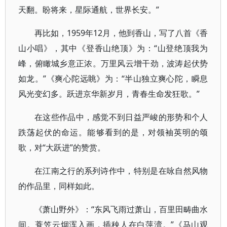
天翻。盼将来，星际通航，世界长安。”
再比如，1959年12月，他到香山，写了八首《香
山小唱》，其中《登香山绝顶》为：“山登绝顶我为
峰，俯瞰城乡意正浓。万里风云增干劲，波涛起伏势
如龙。”《爽心陀远眺》为：“半山独立爽心陀，瞬息
风光变幻多。跃进京华新岁月，青春生命发狂歌。”
在这些作品中，感觉不到日益严峻的形势和个人
跌荡起伏的命运。能够看到的是，对领袖英明的颂
歌，对“大跃进”的赞赏。
在江南之行的系列诗作中，特别是在咏自然风物
的作品里，同样如此。
《萧山野外》：“东风飞雨过萧山，百里田畴曲水
间。蓑笠云烟浑入画，插秧人在白萍湾。”《马山观