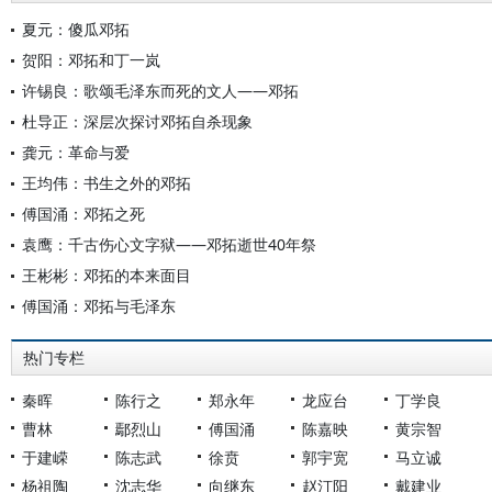
夏元：傻瓜邓拓
贺阳：邓拓和丁一岚
许锡良：歌颂毛泽东而死的文人——邓拓
杜导正：深层次探讨邓拓自杀现象
龚元：革命与爱
王均伟：书生之外的邓拓
傅国涌：邓拓之死
袁鹰：千古伤心文字狱——邓拓逝世40年祭
王彬彬：邓拓的本来面目
傅国涌：邓拓与毛泽东
热门专栏
秦晖
陈行之
郑永年
龙应台
丁学良
曹林
鄢烈山
傅国涌
陈嘉映
黄宗智
于建嵘
陈志武
徐贲
郭宇宽
马立诚
杨祖陶
沈志华
向继东
赵汀阳
戴建业