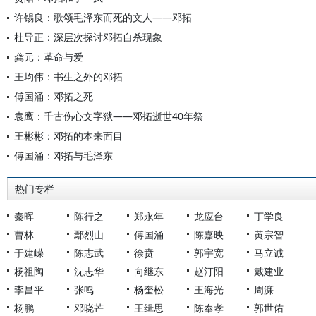
许锡良：歌颂毛泽东而死的文人——邓拓
杜导正：深层次探讨邓拓自杀现象
龚元：革命与爱
王均伟：书生之外的邓拓
傅国涌：邓拓之死
袁鹰：千古伤心文字狱——邓拓逝世40年祭
王彬彬：邓拓的本来面目
傅国涌：邓拓与毛泽东
热门专栏
秦晖
陈行之
郑永年
龙应台
丁学良
曹林
鄢烈山
傅国涌
陈嘉映
黄宗智
于建嵘
陈志武
徐贲
郭宇宽
马立诚
杨祖陶
沈志华
向继东
赵汀阳
戴建业
李昌平
张鸣
杨奎松
王海光
周濂
杨鹏
邓晓芒
王缉思
陈奉孝
郭世佑