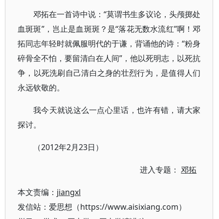
邓拓在一首诗中说：“莫谓书生多议论，头颅掷处
血斑斑”，岂止是血斑斑？是“落花无数水流红”啊！邓
拓同志年轻时就佩服明代的于谦，背诵他的诗：“粉身
碎骨全不怕，要留清白在人间”，他以死明志，以死抗
争，以死洗刷自己清白之身的壮烈行为，是值得人们
永远钦敬的。
我今天就说这么一点心里话，也许有错，请大家
探讨。
（2012年2月23日）
进入专题：
邓拓
本文责编：
jiangxl
发信站：爱思想（https://www.aisixiang.com）