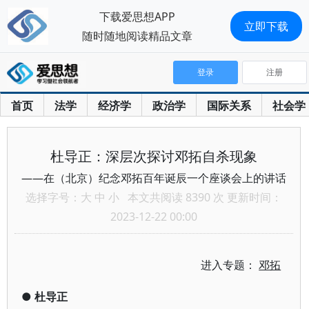
下载爱思想APP
立即下载
随时随地阅读精品文章
登录
注册
首页
法学
经济学
政治学
国际关系
社会学
杜导正：深层次探讨邓拓自杀现象
——在（北京）纪念邓拓百年诞辰一个座谈会上的讲话
选择字号：
大
中
小
本文共阅读 8390 次 更新时间：
2023-12-22 00:00
进入专题：
邓拓
●
杜导正