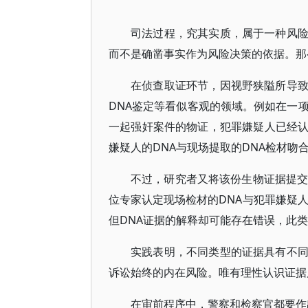
司法过程，究其实质，属于一种风
而不是确凿事实作为风险决策的依据。那
在侦查取证环节，因视野狭隘所导
DNA鉴定等看似客观的领域。例如在一
一起强奸案件的物证，犯罪嫌疑人已经
嫌疑人的DNA与现场提取的DNA检材吻
不过，研究者又将该份生物证据提交
位专家认定现场检材的DNA与犯罪嫌疑人
但DNA证据的解释却可能存在错误，此
实践表明，不同类型的证据具有不
诉讼始终的内在风险。唯有理性认识证据
在审前程序中，警察和检察官都要作