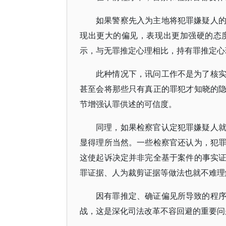
如果警察先入为主地将犯罪嫌疑人
现出更大的偏见，表现出更加强硬的态
示，与无罪推定心理相比，持有罪推定心
此种情况下，讯问工作不是为了核
甚至会将那些只有真正的罪犯才知晓的
节增强认罪供述的可信度。
同理，如果检察官认定犯罪嫌疑人
显得理所当然。一些检察官还认为，犯
这使起诉决定并非完全基于案件的事实
罪证据、人为裁剪证据等做法也就不难理
因有罪推定、确证偏见所导致的程
战，这是深化司法改革不容回避的重要问