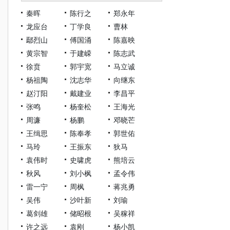
秦晖
陈行之
郑永年
龙应台
丁学良
曹林
鄢烈山
傅国涌
陈嘉映
黄宗智
于建嵘
陈志武
徐贲
郭宇宽
马立诚
杨祖陶
沈志华
向继东
赵汀阳
戴建业
李昌平
张鸣
杨奎松
王海光
周濂
杨鹏
邓晓芒
王缉思
陈奉孝
郭世佑
马玲
王振东
狄马
袁伟时
史啸虎
熊培云
秋风
刘小枫
孟令伟
雷一宁
周枫
蒋兆勇
吴伟
沙叶新
刘瑜
葛剑雄
储昭根
吴稼祥
许之远
袁刚
杨小凯