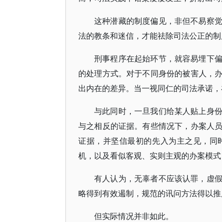
这种潜藏的制度偏见，非但不易察
法的教条和迷信，才能祛除司法公正的制
刑事程序在起始环节，就容易埋下
的处理方式。对于不同身份的被害人，
出内在的差异。当一视同仁的司法承诺，
与此同时，一旦我们给某人贴上身
与之相反的证据。有些情况下，办案人
证据，并坚信最初的先入为主之见，同
机，以及看似客观、实则主观的办案模式
有人认为，无辜者不应该认罪，虚
略得到有效遏制，规范的讯问方法得以推
但实际情况并非如此。