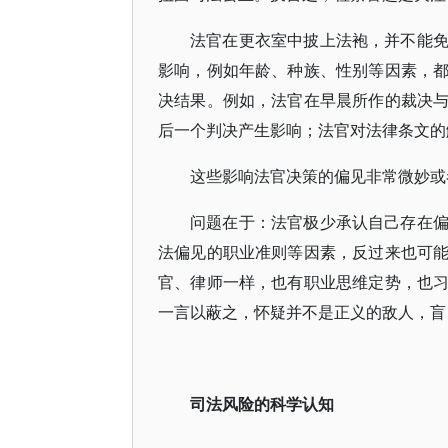
法官在更衣室中披上法袍，并不能
影响，例如年龄、种族、性别等因素，
决结果。例如，法官在早晨所作的裁决
后一个判决产生影响；法官对法律条文的
这些影响法官决策的偏见非常微妙或
问题在于：法官极少承认自己存在
法偏见的职业准则等因素，反过来也可
官、律师一样，也有职业思维定势，也
一言以蔽之，怀疑并不是正义的敌人，盲
司法风险的科学认知