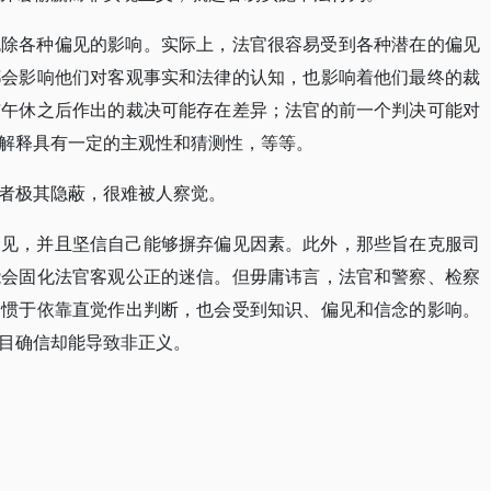
免除各种偏见的影响。实际上，法官很容易受到各种潜在的偏见
都会影响他们对客观事实和法律的认知，也影响着他们最终的裁
与午休之后作出的裁决可能存在差异；法官的前一个判决可能对
解释具有一定的主观性和猜测性，等等。
者极其隐蔽，很难被人察觉。
偏见，并且坚信自己能够摒弃偏见因素。此外，那些旨在克服司
能会固化法官客观公正的迷信。但毋庸讳言，法官和警察、检察
习惯于依靠直觉作出判断，也会受到知识、偏见和信念的影响。
目确信却能导致非正义。