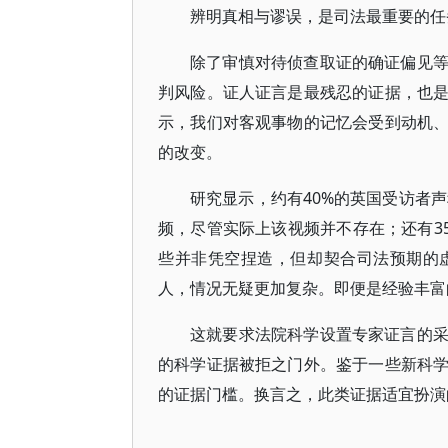
辨明真相与谬误，是司法最重要的任
除了审慎对待侦查取证的确证偏见
判风险。证人证言是最残忍的证据，也
示，我们对客观事物的记忆会受到动机
的改变。
研究显示，约有40%的英国受访者声
频，尽管实际上该视频并不存在；还有3
些并非凭空捏造，但却契合司法预期的
人，情况无疑更加复杂。即便是经验丰富
这就要求法院科学设置专家证言的
的科学证据被拒之门外。鉴于一些新科
的证据门槛。换言之，此类证据适宜扮演