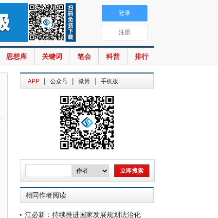
登录
注册
思想库
关键词
笔会
科普
排行
|
|
|
APP
公众号
微博
手机版
相同作者阅读
江必新：持续推进国家发展规划法治化