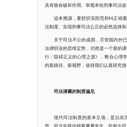
具有致命破坏作用。审视本轮刑事司法改
追本溯源，要想切实防范和纠正错
法制度、实现刑事司法公正的必然选择和
关于司法不公的成因，尽管国内外
法律职业的思维定势，仍然是一个新的课题
行：阻碍正义的心理之源》，整合心理
的新路径、新视野，值得我们认真研究借
司法潜藏的制度偏见
现代司法制度的基本立场，是以实
而，司法实践中错案屡屡发生，折射出司