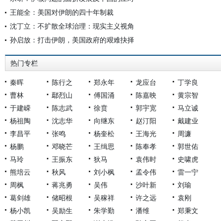
王能全：美国对伊朗的四十年制裁
沈丁立：不扩散全球治理：现实主义视角
孙启放：打击伊朗，美国政府的艰难抉择
热门专栏
秦晖
陈行之
郑永年
龙应台
丁学良
曹林
鄢烈山
傅国涌
陈嘉映
黄宗智
于建嵘
陈志武
徐贲
郭宇宽
马立诚
杨祖陶
沈志华
向继东
赵汀阳
戴建业
李昌平
张鸣
杨奎松
王海光
周濂
杨鹏
邓晓芒
王缉思
陈奉孝
郭世佑
马玲
王振东
狄马
袁伟时
史啸虎
熊培云
秋风
刘小枫
孟令伟
雷一宁
周枫
蒋兆勇
吴伟
沙叶新
刘瑜
葛剑雄
储昭根
吴稼祥
许之远
袁刚
杨小凯
吴励生
朱学勤
潘维
郑秉文