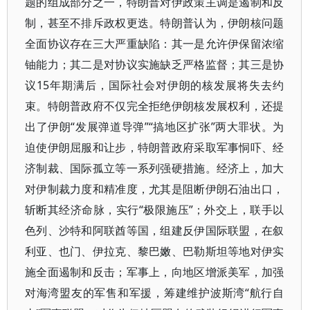
题的组成部分之一，特朗普对伊政策主调是遏制和反
制，甚至不排斥政权更迭。特朗普认为，伊朗核问题
全面协议存在三大严重缺陷：其一是允许伊保留浓缩
铀能力；其二是对协议实施缺乏严格监督；其三是协
议15年期满后，国际社会对伊朗的核发展将失去约
束。特朗普政府不仅完全拒绝伊朗核发展权利，还提
出了伊朗“发展弹道导弹”“搞地区扩张”两大罪状。为
迫使伊朗屈服和让步，特朗普政府采取军事恫吓、经
济制裁、国际孤立等一系列强硬措施。经济上，加大
对伊制裁力度和精准度，尤其是阻断伊朗石油出口，
斩断其经济命脉，实行“极限施压”；外交上，联手以
色列、沙特和阿联酋等国，组建反伊国际联盟，在叙
利亚、也门、伊拉克、黎巴嫩、巴勒斯坦等地对伊实
施全面遏制和反击；军事上，向地区增派美军，加强
对海湾盟友的军售和军援，筹建维护波斯湾“航行自