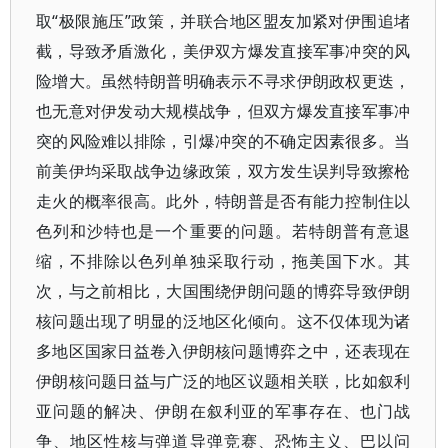
取“极限施压”政策，并联合地区盟友加紧对伊围追堵
截，导致矛盾激化，美伊双方爆发直接军事冲突的风
险增大。虽然特朗普明确表示不寻求伊朗政权更迭，
也无意对伊发动大规模战争，但双方爆发直接军事冲
突的风险难以排除，引爆冲突的不确定因素很多。当
前美伊均采取战争边缘政策，双方发生误判导致擦枪
走火的概率很高。此外，特朗普是否有能力控制住以
色列和沙特也是一个重要的问题。若特朗普有意退
缩，不排除以色列单独采取行动，拖美国下水。其
次，与之前相比，大国围绕伊朗问题的博弈导致伊朗
核问题出现了明显的泛地区化倾向。这不仅体现为诸
多地区国家日益卷入伊朗核问题博弈之中，还表现在
伊朗核问题日益与广泛的地区议题相关联，比如叙利
亚问题的解决、伊朗在叙利亚的军事存在、也门战
争、地区性核与弹道导弹竞赛、恐怖主义、巴以问