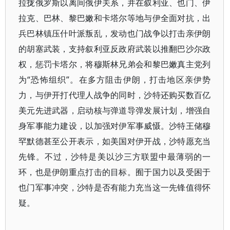
拉拢俄罗斯以离间俄伊关系，并在叙利亚、也门、伊
拉克、巴林、黎巴嫩和卡塔尔等地与伊全面对抗，出
兵巴林镇压什叶派叛乱，发动也门战争以打击亲伊朗
的胡塞武装，支持叙利亚反政府武装以推翻巴沙尔政
权，惩罚卡塔尔，将穆斯林兄弟会和黎巴嫩真主党列
为“恐怖组织”。在多方阻击伊朗，打击地区亲伊势
力，与伊开打代理人战争的同时，沙特还购买数百亿
美元先进武器，启动核与弹道导弹发展计划，增强自
身军事能力建设，以加强对伊军事威慑。沙特王储穆
罕默德甚至公开表示，如美国对伊开战，沙特愿充当
先锋。不过，沙特是美以沙三方联盟中最薄弱的一
环，也是伊朗重点打击的目标。囿于国力以及受困于
也门军事冲突，沙特是否有能力充当这一先锋值得怀
疑。