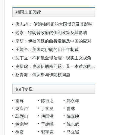
相同主题阅读
唐志超： 伊朗核问题的大国博弈及其影响
迟永：特朗普政府的伊朗政策及其影响
宗研：伊核问题的曲折发展及中国的应对
王能全：美国对伊朗的四十年制裁
沈丁立：不扩散全球治理：现实主义视角
史啸虎：也谈伊朗核问题：又一本难念的经
赵青海：俄罗斯与伊朗核问题
热门专栏
秦晖
陈行之
郑永年
龙应台
丁学良
曹林
鄢烈山
傅国涌
陈嘉映
黄宗智
于建嵘
陈志武
徐贲
郭宇宽
马立诚