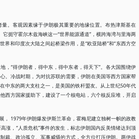
考量。客观因素缘于伊朗极其重要的地缘位置。布热津斯基在
。它扼守霍尔木兹海峡这一“世界能源通道”，横跨海湾与里海两
世界和印度次大陆之间起桥梁作用，是“欧亚陆桥”和“东西方空
地，“得伊朗者，得中东，得中东者，得天下”。各大国围绕伊
决心。冷战时期，为对抗苏联的需要，伊朗在美国等西方国家帮
在中东的两大支柱之一，是美国的铁杆盟友。从上世纪50年代
其他西方国家援助下，建设了一个核电站，六个核反应堆，开启
， 1979年伊朗爆发伊斯兰革命，霍梅尼建立独树一帜的政教
高涨，“人质危机”事件的发生，标志伊朗国内反美情绪达到顶
济制裁、政治孤立、军事威慑的方式，全方位打压伊朗。两伊战