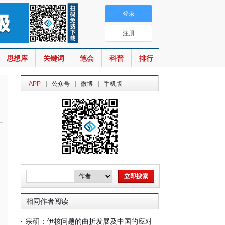
登录
注册
思想库
关键词
笔会
科普
排行
|
|
|
APP
公众号
微博
手机版
相同作者阅读
宗研：伊核问题的曲折发展及中国的应对