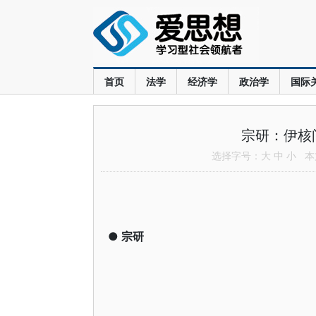
首页
法学
经济学
政治学
国际
宗研：伊核
选择字号：
大
中
小
本文
●
宗研