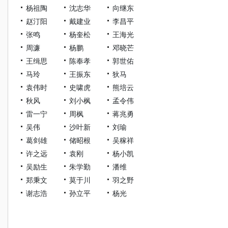
杨祖陶
沈志华
向继东
赵汀阳
戴建业
李昌平
张鸣
杨奎松
王海光
周濂
杨鹏
邓晓芒
王缉思
陈奉孝
郭世佑
马玲
王振东
狄马
袁伟时
史啸虎
熊培云
秋风
刘小枫
孟令伟
雷一宁
周枫
蒋兆勇
吴伟
沙叶新
刘瑜
葛剑雄
储昭根
吴稼祥
许之远
袁刚
杨小凯
吴励生
朱学勤
潘维
郑秉文
莫于川
羽之野
谢志浩
孙立平
杨光