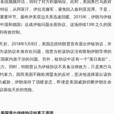
与各国频频对话，得到了对方积极响应。此时，美国奥巴马政府
为特征，从阿富汗、伊拉克撤军，避免陷入叙利亚泥潭。于是，
重要环节。最终伊美双边关系迅速回暖。2015年，伊朗与伊核
中国和德国）达成伊核问题全面协议。这场持续13年之久的国
到有效控制。
夭折。2018年5月8日，美国总统特朗普宣布退出伊核协议，并
认为该协议本身存在问题，指责当初该协议没有限制伊朗导弹的
国家内政干涉的问题。另外，核协议中还有一个“落日条款”，
能力。同时，特朗普认为伊核协议不具备法律效力，只是奥巴马
正约束力。因而美国不顾欧洲盟友的反对，坚决地选择退出该协
的威胁，伊朗保持了强硬姿态，即便是美国威胁切断伊朗生命
议面临夭折的危险。
、美国退出伊核协议的真正原因