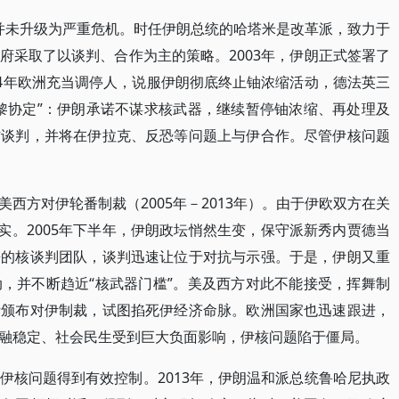
问题并未升级为严重危机。时任伊朗总统的哈塔米是改革派，致力于
府采取了以谈判、合作为主的策略。2003年，伊朗正式签署了
04年欧洲充当调停人，说服伊朗彻底终止铀浓缩活动，德法英三
黎协定”：伊朗承诺不谋求核武器，继续暂停铀浓缩、再处理及
作谈判，并将在伊拉克、反恐等问题上与伊合作。尽管伊核问题
西方对伊轮番制裁（2005年－2013年）。由于伊欧双方在关
实。2005年下半年，伊朗政坛悄然生变，保守派新秀内贾德当
来的核谈判团队，谈判迅速让位于对抗与示强。于是，伊朗又重
，并不断趋近“核武器门槛”。美及西方对此不能接受，挥舞制
断颁布对伊制裁，试图掐死伊经济命脉。欧洲国家也迅速跟进，
融稳定、社会民生受到巨大负面影响，伊核问题陷于僵局。
伊核问题得到有效控制。2013年，伊朗温和派总统鲁哈尼执政