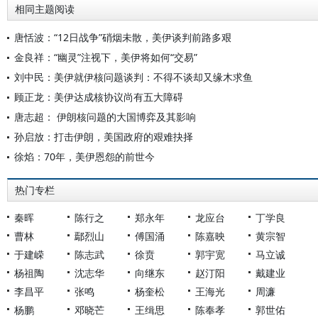
相同主题阅读
唐恬波：“12日战争”硝烟未散，美伊谈判前路多艰
金良祥：“幽灵”注视下，美伊将如何“交易”
刘中民：美伊就伊核问题谈判：不得不谈却又缘木求鱼
顾正龙：美伊达成核协议尚有五大障碍
唐志超： 伊朗核问题的大国博弈及其影响
孙启放：打击伊朗，美国政府的艰难抉择
徐焰：70年，美伊恩怨的前世今
热门专栏
秦晖
陈行之
郑永年
龙应台
丁学良
曹林
鄢烈山
傅国涌
陈嘉映
黄宗智
于建嵘
陈志武
徐贲
郭宇宽
马立诚
杨祖陶
沈志华
向继东
赵汀阳
戴建业
李昌平
张鸣
杨奎松
王海光
周濂
杨鹏
邓晓芒
王缉思
陈奉孝
郭世佑