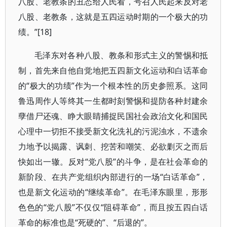
八股、老教条的丑态给人民看，号召人民起来反对老
八股、老教条，这就是五四运动时期的一个极大的功
绩。”[18]
毛泽东对各种八股、教条和形式主义的警惕和抵
制，首先来自他自觉地把五四新文化运动和白话革命
的“极大的功绩”作为一个根本性的历史参照系。这同
鲁迅周作人等终其一生都时刻警惕和提防各种封建余
孽借尸还魂、睁大眼睛捕捉民国社会政治文化和国民
心理中一切拒不接受新文化洗礼的污泥浊水，不遗余
力地予以揭露、讽刺、挖苦和嘲笑、必欲剿灭之而后
快如出一辙。反对“党八股”的斗争，是在社会革命的
新阶段、在共产党组织内部进行的一场“白话革命”，
也是新文化运动的“继续革命”。在毛泽东眼里，形形
色色的“党八股”不仅仅“阻碍革命”，而且按五四白话
革命的标准也是“死硬的”、“后退的”。