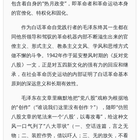
包含着自身的“热月政变”，即革命者和革命运动本身
的官僚化、特权化和固化。
作为白话革命自觉践行者的毛泽东终其一生都在
同他所领导和驾驭的革命机器内部不断滋生出来的官
僚主义、形式主义、教条主义文风、学风和思维方式
做不懈的斗争。1942年作于延安整风时期的《反对党
八股》一文，正是对五四新文化的强有力的回应和继
承，在社会革命历史运动的内部证明了白话革命基本
原则的深远意义和长期有效性。
毛泽东在文章里幽默地把“党八股”戏称为根据地
的“创作”（“谁说我们这里没有创作？”），随即“仿照
八股文章的笔法来一个‘八股’，以毒攻毒”，给这种文
风一口气列了“八大罪状”（一、空话连篇，言之无
物；二、装腔作势，借以吓人；三、无的放矢，不看