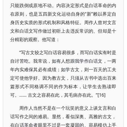
只能跌倒或原地不动。内容决定形式是白话革命的内
在原则，也是五四新文化运动自身的“新”赖以界定自
身历史实质的形式机制和风格特征。周作人曾对文言
文和白话文写作做过初听上去违反常识的、但却是十
分精彩的观察。他写道：
“写古文较之写白话容易很多，而写白话实有时是
自讨苦吃。我常说，如有人想跟我学作白话文，一两
年内实难保其必有成绩；如学古文，则一百天的工夫
定可使他学好。因为教古文，只须从古书中选出百来
篇形式不同格调不同的作为标本，让学生去熟读即
可。…… 古文之容易在此，其毛病亦在此。”[16]
周作人当然不是在一个玩笑的意义上谈文言和白
话写作之间的难易。显然，看似深奥、高雅的古文，
在白话革命者眼里不过是一套凝固的、容易模仿上手