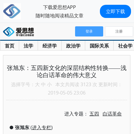
下载爱思想APP
立即下载
随时随地阅读精品文章
登录
注册
首页
法学
经济学
政治学
国际关系
社会学
张旭东：五四新文化的深层结构性转换——浅
论白话革命的伟大意义
选择字号：
大
中
小
本文共阅读 3123 次 更新时间：
2019-05-05 23:06
进入专题：
五四
白话革命
●
张旭东
(
进入专栏
)