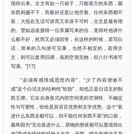
现得出来。古文有如一只箱子，只能装方的东西，圆
东西则盛不下，而最好还是让他空着。任何东西都不
装，大抵在无话可讲而又非讲不可时，古文是最有用
的。譬如远道接得一位亲属写来的信，觉得对他讲什
么都不好，然而又必须回答，在这样的时候，若写白
话，简单的几句便可完事，当然不相宜的，若用古
文，则可以套用旧调，虽则空洞无物，但八行书准可
写满。”[17]
“必须有感情或思想内容”、“少了内容便做不
成”这个白话文的结构性“软肋”，却也正是白话文的制
胜王牌。它在自身形式内部空间里的空洞性、不确定
性与可塑性，恰恰是其语言优势和文学优势。这个“装
进什么东西去都可以，但不能任何东西不装”的口袋，
最终因为“无论装进什么，原物的形状都可以显现得出
来”而成为现代性经验之丰富、无限、驳杂和变动不居