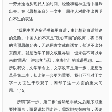
一劳永逸地从现代人的时间、经验和精神生活中排斥
出去。在《思想革命》一文中，周作人对此作出再明
白不过的表述：
“我见中国许多淫书都用白话，由此想到白话前途
的危险。中国人如不真是“洗心革面”的改悔，将旧有
的荒谬思想弃去，无论用古文或白话文，都说不出好
东西来。就是改学了德文或世界语，也未尝不可以拿
来做‘黑幕’，讲忠孝节烈，发表他们的荒谬思想。……
所以我说，文学革命上，文字改革是第一步，思想改
革是第二步，却比第一步更为重要。我们不可对于文
字一方面过于乐观了，闲却了这一方面的重大问
题。”[15]
所谓“第一步、第二步”当然绝非就先后顺序或重
要性而言，而是说如同走路，需双脚交替向前，否则