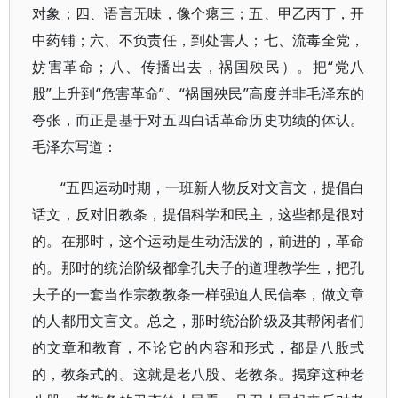
对象；四、语言无味，像个瘪三；五、甲乙丙丁，开
中药铺；六、不负责任，到处害人；七、流毒全党，
妨害革命；八、传播出去，祸国殃民）。把“党八
股”上升到“危害革命”、“祸国殃民”高度并非毛泽东的
夸张，而正是基于对五四白话革命历史功绩的体认。
毛泽东写道：
“五四运动时期，一班新人物反对文言文，提倡白
话文，反对旧教条，提倡科学和民主，这些都是很对
的。在那时，这个运动是生动活泼的，前进的，革命
的。那时的统治阶级都拿孔夫子的道理教学生，把孔
夫子的一套当作宗教教条一样强迫人民信奉，做文章
的人都用文言文。总之，那时统治阶级及其帮闲者们
的文章和教育，不论它的内容和形式，都是八股式
的，教条式的。这就是老八股、老教条。揭穿这种老