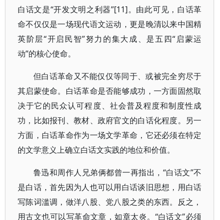
白话文是“开发文明之利器”[11]。由此可见，白话革
命不仅仅是一场现代语文运动，更是晚清以来中国精
英阶层“开启民智”努力的集大成、是五四“启蒙运
动”的核心使命。
但白话革命又不能仅仅等同于、或被完全穷尽于
其启蒙使命。白话革命是否能够成功，一方面固然取
决于它的民众认可程度、社会普及程度和制度性成
功，比如报刊、教材、政府官文的白话化程度。另一
方面，白话革命作为一场文学革命，它还必须在特定
的文学意义上确立白话文实践的地位和价值。
鲁迅和周作人兄弟俩都曾一再指出，“白话文”不
是白话，首先因为人也可以用白话谈旧思想，用白话
写陈词滥调，做洋八股、党八股之类的东西。反之，
用古文也可以写革命文章，如章太炎。“白话文”必须