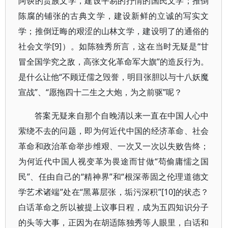
阿谀的贵族文学，建设平易的抒情的国民文学；推倒
陈腐的铺张的古典文学，建设新鲜的立诚的写实文
学；推倒迂晦的艰涩的山林文学，建设明了的通俗的
社会文学[9]）。如陈独秀所言，这在当时无疑是“甘
冒全国学究之敌，高张文化革命军大旗”的造反行为。
是什么让他“不顾迂儒之毁誉，明目张胆以与十八妖魔
宣战”、“愿拖四十二生之大炮，为之前驱”呢？
答案无疑来自那个自晚清以来一直在中国人心中
萦绕不去的问题，即为何近代中国的经济革命、社会
革命和政治革命举步维艰、一次又一次以失败告终；
为何近代中国人视变革为畏途而甘做“苟偷庸懦之国
民”、任由自己的“精神界”和“根深蒂固之伦理道德文
学艺术诸端”处在“黑幕层张，垢污深积”[10]的状态？
白话革命之所以被提上议事日程，成为五四知识分子
的头等大事，正因为在胡适陈独秀等人眼里，白话和