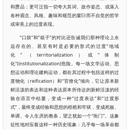
和赝品；更可泛指一切夸大其词、故作姿态、或落入
各种观念、风格、趣味和规范的窠臼而不自觉的哲学
或审美上的过度表现。
“口袋”和“箱子”的对比还告诫我们那种理论上永
远存在的、甚至有时是必要的形式的过度“地域
化”（territorialization）或“体制
化”(institutionalization)危险。每一场文学运动、思
想运动和理论建构运动，都在其过程中包括这样的过
度物化（reification）和“官僚化”倾向，它让原本新
鲜活泼的表达和这种表达原本所传达的新鲜活泼的经
验在语言中枯萎，变成一种“过度表达”和“过渡形
式”，最终变成经验和思想的桎梏和牢狱，变成死板、
单调、令人生厌的教条，望之犹如一个“衙门”。这象
征性地对应着这样一种历史现象：几乎每一场革命都