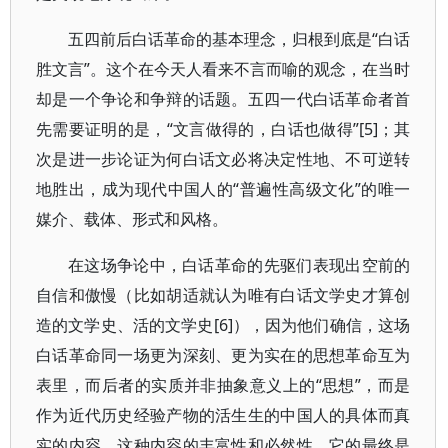
五四前后白话革命的基本理念，归根到底是“白话
胜文言”。这个在今天人看来不言而喻的观念，在当时
却是一个争论和争辩的话题。五四一代白话革命者首
先需要证明的是，“文言做得的，白话也做得”[5]；其
次是进一步论证为何白话文必将决定性地、不可逆转
地胜出，成为现代中国人的“普遍性高级文化”的唯一
媒介、载体、形式和风格。
在这场争论中，白话革命的先驱们表现出空前的
自信和傲慢（比如胡适就认为唯有白话文学史才算创
造的文学史、活的文学史[6]），因为他们确信，这场
白话革命同一场更为深刻、更为实在的思想革命互为
表里，而后者的实质并非抽象意义上的“思想”，而是
作为近代历史经验产物的活生生的中国人的具体而真
实的内容。这种内容的丰富性和必然性、它的最终是