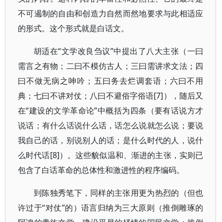
不可遏制的自由和创造力自然而然地要求与此相适应
的形式。这个形式就是白话文。
胡适在“文学改良刍议”中提出了八大主张（一曰
需言之有物；二曰不模仿古人；三曰需讲求文法；四
曰不做无病之呻吟；五曰务去烂调套语；六曰不用
典；七曰不讲对仗；八曰不避俗字俗语[7]），随后又
在“建设的文学革命论”中概括为四条（要有话说方才
说话；有什么话说什么话，话怎么说就怎么说；要说
我自己的话，别说别人的话；是什么时代的人，说什
么时代话[8]）。这些貌似温和、渐进的主张，实则已
包含了白话革命的总体性和激进性的程序编码。
到陈独秀笔下，同样的主张用更为热烈的（但也
许过于“对仗”的）语言归纳为三大原则（推倒雕琢的