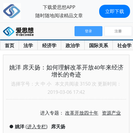
下载爱思想APP
立即下载
随时随地阅读精品文章
登录
注册
首页
法学
经济学
政治学
国际关系
社会学
姚洋 席天扬：如何理解改革开放40年来经济
增长的奇迹
选择字号：
大
中
小
本文共阅读 3150 次 更新时间：
2019-03-06 17:42
进入专题：
改革开放四十年
资源产业
●
姚洋
(
进入专栏
)
席天扬