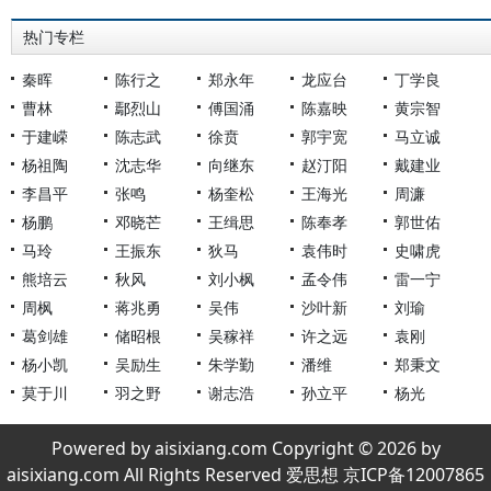
热门专栏
秦晖
陈行之
郑永年
龙应台
丁学良
曹林
鄢烈山
傅国涌
陈嘉映
黄宗智
于建嵘
陈志武
徐贲
郭宇宽
马立诚
杨祖陶
沈志华
向继东
赵汀阳
戴建业
李昌平
张鸣
杨奎松
王海光
周濂
杨鹏
邓晓芒
王缉思
陈奉孝
郭世佑
马玲
王振东
狄马
袁伟时
史啸虎
熊培云
秋风
刘小枫
孟令伟
雷一宁
周枫
蒋兆勇
吴伟
沙叶新
刘瑜
葛剑雄
储昭根
吴稼祥
许之远
袁刚
杨小凯
吴励生
朱学勤
潘维
郑秉文
莫于川
羽之野
谢志浩
孙立平
杨光
Powered by aisixiang.com Copyright © 2026 by
aisixiang.com All Rights Reserved 爱思想 京ICP备12007865