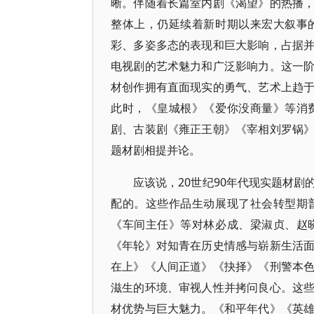
晰。伴随着长篇室内剧《渴望》的热播
整体上，仍延续着新时期以来宏大叙事
彩、多姿多态的表现和巨大影响，占据
电视剧的艺术魅力和广泛影响力。这一
材创作拥有直面现实的勇气、艺术上趋
此时，《皇城根》《爱你没商量》等消
剧、古装剧《雍正王朝》《宰相刘罗锅
题材剧相提并论。
应该说，20世纪90年代现实题材
配的。这些作品生动展现了社会转型期
《车间主任》等对林必成、梁淑贞、赵
《年轮》对知青在历史情感与崭新生活
在上》《人间正道》《抉择》《刑警本
滋生的环境、审视人性并拷问良心。这
材优势与巨大魅力。《和平年代》《英