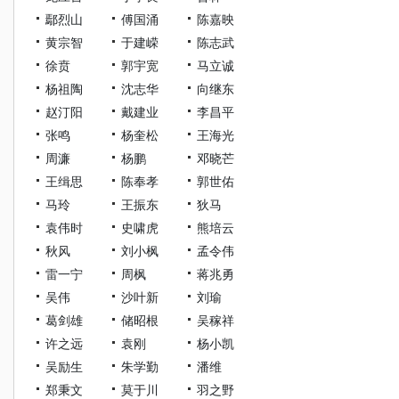
鄢烈山
傅国涌
陈嘉映
黄宗智
于建嵘
陈志武
徐贲
郭宇宽
马立诚
杨祖陶
沈志华
向继东
赵汀阳
戴建业
李昌平
张鸣
杨奎松
王海光
周濂
杨鹏
邓晓芒
王缉思
陈奉孝
郭世佑
马玲
王振东
狄马
袁伟时
史啸虎
熊培云
秋风
刘小枫
孟令伟
雷一宁
周枫
蒋兆勇
吴伟
沙叶新
刘瑜
葛剑雄
储昭根
吴稼祥
许之远
袁刚
杨小凯
吴励生
朱学勤
潘维
郑秉文
莫于川
羽之野