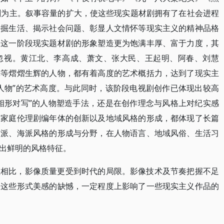
剧为主。叙事容量的扩大，使这些现实题材剧拥有了在社会进程
开掘生活、揭示社会问题、彰显人文情怀等现实主义的精神品格
，这一阶段现实题材剧的形象塑造更为饱满丰厚、富于力度，其
忽视。黄江北、李高成、萧文、张大民、王起明、阿春、刘慧
梅等熠熠生辉的人物，都有着高度的艺术概括力，达到了现实主
人物”的艺术高度。与此同时，该阶段电视剧创作已体现出较高
相形对写”的人物塑造手法，还是在创作理念与风格上对纪实感
，家庭伦理剧编年体的创新以及地域风格的形成，都体现了长篇
京派、海派风格的形成与分野，在人物语言、地域风俗、生活习
出鲜明的风格特征。
性相比，影像质量更受到时代的局限。影像技术及节奏把握不足
。这些形式美感的缺憾，一定程度上影响了一些现实主义作品的