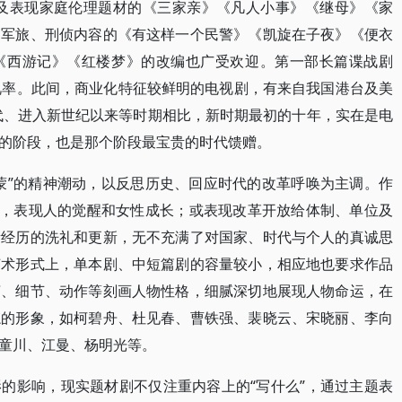
以及表现家庭伦理题材的《三家亲》《凡人小事》《继母》《家
、军旅、刑侦内容的《有这样一个民警》《凯旋在子夜》《便衣
《西游记》《红楼梦》的改编也广受欢迎。第一部长篇谍战剧
视率。此间，商业化特征较鲜明的电视剧，有来自我国港台及美
年代、进入新世纪以来等时期相比，新时期最初的十年，实在是电
的阶段，也是那个阶段最宝贵的时代馈赠。
蒙”的精神潮动，以反思历史、回应时代的改革呼唤为主调。作
义，表现人的觉醒和女性成长；或表现改革开放给体制、单位及
所经历的洗礼和更新，无不充满了对国家、时代与个人的真诚思
艺术形式上，单本剧、中短篇剧的容量较小，相应地也要求作品
言、细节、动作等刻画人物性格，细腻深切地展现人物命运，在
忘的形象，如柯碧舟、杜见春、曹铁强、裴晓云、宋晓丽、李向
童川、江曼、杨明光等。
的影响，现实题材剧不仅注重内容上的“写什么”，通过主题表