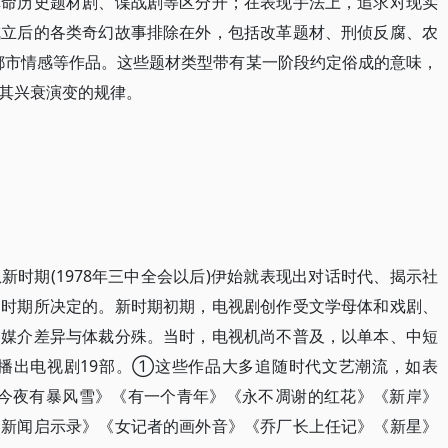
革命历史题材剧、谍战剧等区分开；在表现手法上，追求对现实
成立后的各类奇幻故事排除在外，包括改革题材、刑侦反腐、农
都市情感等作品。这些题材类型带有某一阶段约定俗成的意味，
其兴衰演变的规律。
时期(1978年三中全会以后)伊始就表现出对话时代、揭示社
史时期所决定的。新时期初期，电视剧创作受文学母体和戏剧、
了媒介差异与体裁分殊。当时，电视机尚不普及，以单本、中短
共播出电视剧19部。①这些作品大多追随时代文艺潮流，如表
》《今夜有暴风雪》《有一个青年》《永不凋谢的红花》《新岸》
《新闻启示录》《女记者的画外音》《乔厂长上任记》《新星》