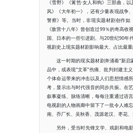
《雪野》《篱笆·女人和狗》三部曲，
风》《大年初一》，还有少量表现战争
警察》等。当时，非现实题材剧创作如
《敌营十八年》曾创造过99％的奇高收
国、日本的一些引进剧。与20世纪90
视剧史上现实题材剧影响最大、占比最重
这一时期的现实题材剧奔涌着“新启
品中，或表现“文革”伤痛、批判封建主
个体命运带来的冲击以及人们思想情感
考，显示出与时代强音的同步共振。在
叙事凝练、脉络清晰，每每注重通过语
电视剧的人物画廊中留下了一批令人难
南、乔厂长、吴秋香、茂源老汉、枣花、
另外，受当时先锋文学、戏剧和电影