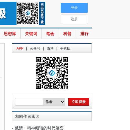
登录
注册
思想库
关键词
笔会
科普
排行
|
|
|
APP
公众号
微博
手机版
相同作者阅读
戴清：精神频谱的时代嬗变