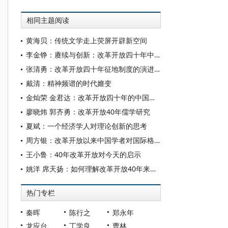
相同主题阅读
黄海贝：传统文学走上荧屏开辟新空间
李金铮：赓续与创新：改革开放四十年中国近代史研究的四个推动力
张清勇：改革开放四十年征地制度的演进与展望
戴清：精神频谱的时代嬗变
金灿荣 金君达：改革开放四十年的中国外交
廖晓炜 郭齐勇：改革开放40年儒学研究
夏斌：一个经济学人对理论创新的思考
周方银：改革开放以来中国学者对国际格局的认识与争鸣
王小鲁：40年改革开放对今天的启示
姚洋 席天扬：如何理解改革开放40年来经济增长的奇迹
热门专栏
秦晖
陈行之
郑永年
龙应台
丁学良
曹林