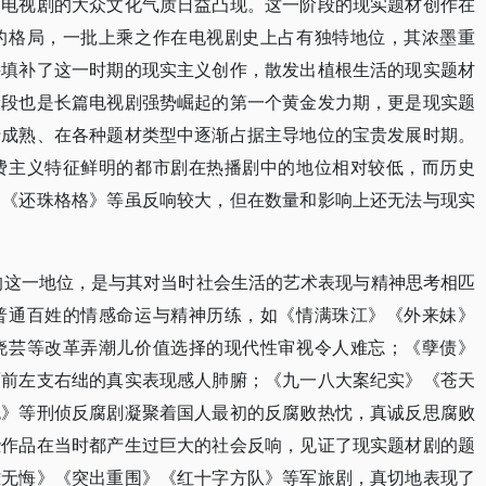
，电视剧的大众文化气质日益凸现。这一阶段的现实题材创作在
的格局，一批上乘之作在电视剧史上占有独特地位，其浓墨重
并填补了这一时期的现实主义创作，散发出植根生活的现实题材
阶段也是长篇电视剧强势崛起的第一个黄金发力期，更是现实题
于成熟、在各种题材类型中逐渐占据主导地位的宝贵发展时期。
费主义特征鲜明的都市剧在热播剧中的地位相对较低，而历史
》《还珠格格》等虽反响较大，但在数量和影响上还无法与现实
剧的这一地位，是与其对当时社会生活的艺术表现与精神思考相匹
普通百姓的情感命运与精神历练，如《情满珠江》《外来妹》
晓芸等改革弄潮儿价值选择的现代性审视令人难忘；《孽债》
面前左支右绌的真实表现感人肺腑；《九一八大案纪实》《苍天
色》等刑侦反腐剧凝聚着国人最初的反腐败热忱，真诚反思腐败
些作品在当时都产生过巨大的社会反响，见证了现实题材剧的题
雄无悔》《突出重围》《红十字方队》等军旅剧，真切地表现了