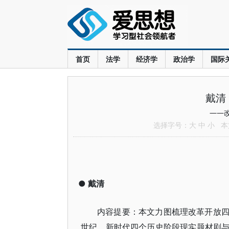
首页
法学
经济学
政治学
国际
戴清
——
选择字号：
大
中
小
本文
●
戴清
内容提要：本文力图梳理改革开放
世纪、新时代四个历史阶段现实题材剧