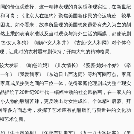
不同的价值观选择。这一精神表现的真实感和现实性，在新世纪
特和可贵；《北京人在纽约》聚焦美国新移民的命运轨迹，较早
的困境。如今看来，故事所呈现的美国想象虽带有先入为主的刻
自然上乘的表演水准以及当时观众与海外生活的隔膜，都使该剧
笆·女人和狗》《辘轳·女人和井》《古船·女人和网》对个体命
现，让此时的农村题材剧保持了开阔大气的精神格局。
较大发展，《咱爸咱妈》《儿女情长》《婆婆·媳妇·小姑》《牵
又一年》《我爱我家》《东边日出西边雨》等均可圈可点。家庭
及家庭成员接受之间的三位一体，使得家庭伦理剧成为整个现实
品描绘了20世纪90年代一幅幅生动的社会风俗画，在一家人的
了小人物的酸甜苦辣，更反映出对女性成长、个体精神启蒙、拜
衡等多方面思考，发挥了艺术应有的醒脑剂与警世钟的文化功
和艺术创新。
，如《牛玉琴的树》《午夜有轨电车》《九一八大案纪实》《黑