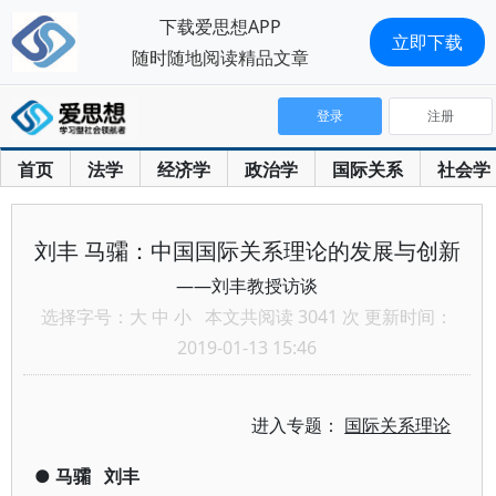
下载爱思想APP
立即下载
随时随地阅读精品文章
登录
注册
首页
法学
经济学
政治学
国际关系
社会学
刘丰 马骦：中国国际关系理论的发展与创新
——刘丰教授访谈
选择字号：
大
中
小
本文共阅读 3041 次 更新时间：
2019-01-13 15:46
进入专题：
国际关系理论
●
马骦
刘丰