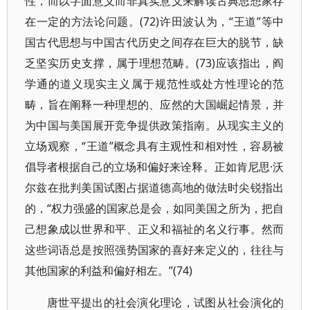
性，而以字面意义而非真实意义来解读古典思想家存
在一定的方法论问题。(72)许田波认为，“王道”等中
国古代思想与中国古代历史之间存在巨大的脱节，缺
乏坚实历史支撑，属于理想范畴。(73)应该指出，阎
学通的道义现实主义属于规范性或处方性理论的范
畴，旨在阐释一种理想的、应然的大国崛起情景，并
为中国与美国展开竞争提供政策指南。从现实主义的
立场观察，“王道”概念具有主观性和相对性，容易被
倡导者根据自己的立场和偏好来诠释。正如肯尼思·沃
尔兹在批判美国试图占据道德高地的做法时尖锐指出
的，“权力强盛的国家总是会，如同美国之所为，把自
己想象成以世界和平、正义和福祉的名义行事。然而
这些词语总是按照强势国家的喜好来定义的，往往与
其他国家的利益和偏好相左。”(74)
唐世平提出的社会演化理论，试图从社会演化的