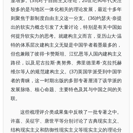
显增多。(35)对于自由主义理论，20世纪90年代关注
较多的是与地区一体化相关的理论发展，最近十多年
则聚焦于新制度自由主义这一分支。(36)约瑟夫·奈提
出的软实力概念引发了大量讨论，特别是有关中国如
何提升软实力的思考。就建构主义而言，亚历山大·温
特的体系层次建构主义无疑是中国学者着墨最多的，
但也兼顾了彼得·卡赞斯坦、江忆恩等人国内建构主义
路径，以及尼古拉斯·奥努弗、弗里德里希·克拉托赫
维尔等人的规范建构主义。(37)英国学派受到中国学
者的青睐，这一时期出版的多部专著厘清了该学派的
发展脉络、核心命题、主要特色及其与中国之间的关
联。
这些梳理评介类成果集中反映了一批专著之中。
许嘉、吴征宇、唐世平等分别讨论了古典现实主义、
结构现实主义和防御性现实主义等现实主义的理论分