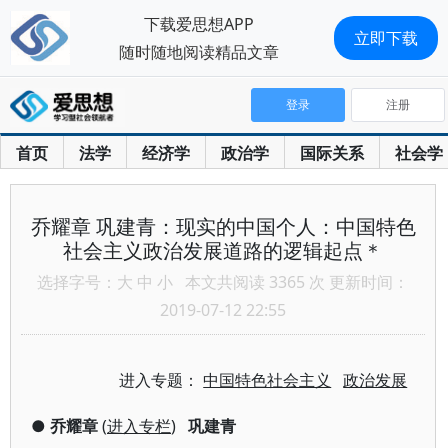
下载爱思想APP
立即下载
随时随地阅读精品文章
登录
注册
首页
法学
经济学
政治学
国际关系
社会学
乔耀章 巩建青：现实的中国个人：中国特色
社会主义政治发展道路的逻辑起点＊
选择字号：
大
中
小
本文共阅读 3365 次 更新时间：
2019-07-12 22:55
进入专题：
中国特色社会主义
政治发展
●
乔耀章
(
进入专栏
)
巩建青