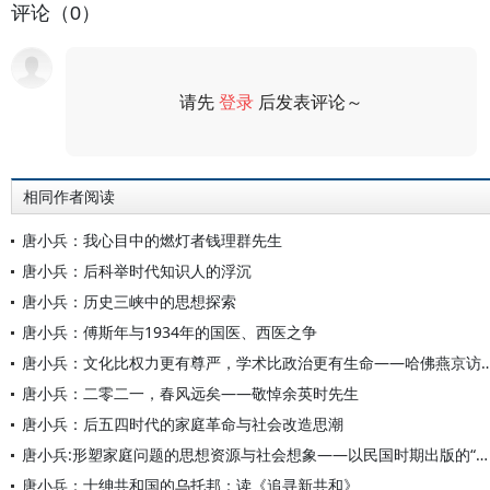
评论（0）
请先
登录
后发表评论～
评论
相同作者阅读
唐小兵：我心目中的燃灯者钱理群先生
唐小兵：后科举时代知识人的浮沉
唐小兵：历史三峡中的思想探索
唐小兵：傅斯年与1934年的国医、西医之争
唐小兵：文化比权力更有尊严，学术比政治更有生命—
唐小兵：二零二一，春风远矣——敬悼余英时先生
唐小兵：后五四时代的家庭革命与社会改造思潮
唐小兵:形塑家庭问题的思想资源与社会想象——以民国时期出版的“社会问题”系列图书为中心的考察
唐小兵：士绅共和国的乌托邦：读《追寻新共和》