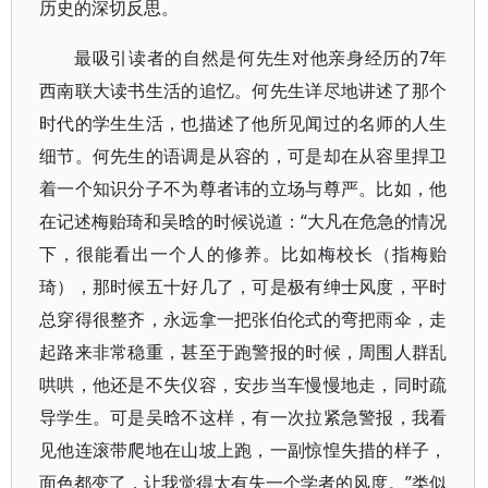
历史的深切反思。
最吸引读者的自然是何先生对他亲身经历的7年
西南联大读书生活的追忆。何先生详尽地讲述了那个
时代的学生生活，也描述了他所见闻过的名师的人生
细节。何先生的语调是从容的，可是却在从容里捍卫
着一个知识分子不为尊者讳的立场与尊严。比如，他
在记述梅贻琦和吴晗的时候说道：“大凡在危急的情况
下，很能看出一个人的修养。比如梅校长（指梅贻
琦），那时候五十好几了，可是极有绅士风度，平时
总穿得很整齐，永远拿一把张伯伦式的弯把雨伞，走
起路来非常稳重，甚至于跑警报的时候，周围人群乱
哄哄，他还是不失仪容，安步当车慢慢地走，同时疏
导学生。可是吴晗不这样，有一次拉紧急警报，我看
见他连滚带爬地在山坡上跑，一副惊惶失措的样子，
面色都变了，让我觉得太有失一个学者的风度。”类似