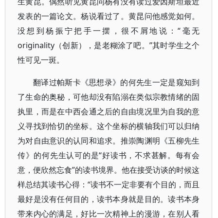
生黄昆。偶然听见黄昆问杨有没有读过爱因斯坦最近
发表的一篇论文。杨说看过了。黄昆问他感觉如何。
没想到杨振宁把手一摆，很不屑地说：“毫无
originality（创新），是老糊涂了吧。”其时学生之个
性可见一斑。
翻译过帕斯卡《思想录》的何先生一定是窥知到
了生命的奥秘，可他却没有陷溺在类似宗教情绪的固
执里，而是在中西会通之后的自由境况里为自我的意
义寻找到恰切的坐标。这个坐标的横轴我们可以归纳
为对自由意识的认同和追求。推崇陶渊明《五柳先生
传》的何先生认可的是“好读书，不求甚解。每有会
意，便欣然忘食”的读书境界。他在接受访谈的时候这
样总结其读书心得：“读书不一定非要有个目的，而且
最好是没有任何目的，读书本身就是目的。读书本身
带来内心的满足，好比一次精神上的漫游，在别人看