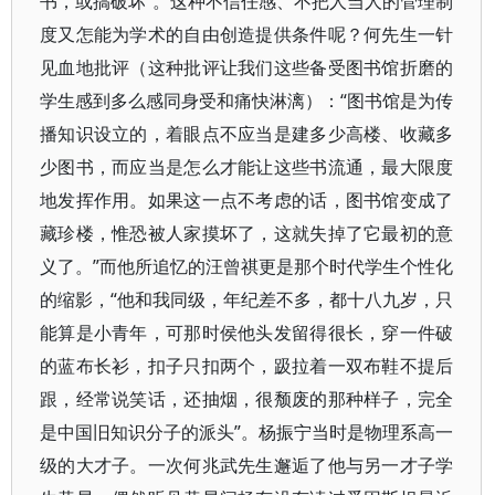
书，或搞破坏”。这种不信任感、不把人当人的管理制
度又怎能为学术的自由创造提供条件呢？何先生一针
见血地批评（这种批评让我们这些备受图书馆折磨的
学生感到多么感同身受和痛快淋漓）：“图书馆是为传
播知识设立的，着眼点不应当是建多少高楼、收藏多
少图书，而应当是怎么才能让这些书流通，最大限度
地发挥作用。如果这一点不考虑的话，图书馆变成了
藏珍楼，惟恐被人家摸坏了，这就失掉了它最初的意
义了。”而他所追忆的汪曾祺更是那个时代学生个性化
的缩影，“他和我同级，年纪差不多，都十八九岁，只
能算是小青年，可那时侯他头发留得很长，穿一件破
的蓝布长衫，扣子只扣两个，趿拉着一双布鞋不提后
跟，经常说笑话，还抽烟，很颓废的那种样子，完全
是中国旧知识分子的派头”。杨振宁当时是物理系高一
级的大才子。一次何兆武先生邂逅了他与另一才子学