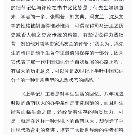
的细节记忆与评论在书中比比皆是，何先生娓娓道
来，学者闻一多、张熙若、刘文典、冯友兰、沈从文
等的性格被刻画得惟妙惟肖，可谓深得司马迁追述历
史臧否人物之史家传统的精髓。有些话说得力透纸
背，例如他对哲学史家冯友兰的评价：“我以为，冯先
生的检讨是他平生著作里最值得保存的一部分，因为
它代表了那一代中国知识分子自我反省的心路历程，
有极大的历史意义，可以算是20世纪下半叶中国知识
分子的一种非常典型的思想状态的结晶。”
《上学记》主要是对学生生活的回忆。八年抗战
时期的西南联大的办学条件是非常粗陋的，而且师生
经常面临生命之虞，还经受着生存的物质压力。可
是，就是在这样一种环境下的西南联大，却创造了中
国现代教育史的奇迹，培养了大批世界级的学者和科