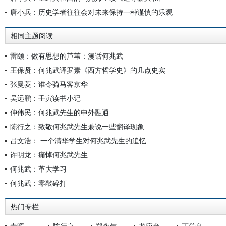
唐小兵：历史学者往往会对未来保持一种谨慎的乐观
相同主题阅读
雷颐：做有思想的芦苇：漫话何兆武
王保贤：何兆武译罗素《西方哲学史》的几点史实
张曼菱：谁令骑马客京华
吴远鹏：壬寅读书小记
仲伟民：何兆武先生的中外融通
陈行之：致敬何兆武先生兼说一些翻译现象
吕文浩： 一个清华学生对何兆武先生的追忆
许明龙：痛悼何兆武先生
何兆武：革大学习
何兆武：零敲碎打
热门专栏