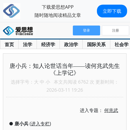
下载爱思想APP
立即下载
随时随地阅读精品文章
登录
注册
首页
法学
经济学
政治学
国际关系
社会学
唐小兵：知人论世话当年——读何兆武先生
《上学记》
选择字号：
大
中
小
本文共阅读 6762 次 更新时间：
2026-03-11 19:26
进入专题：
何兆武
●
唐小兵
(
进入专栏
)