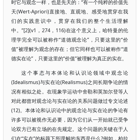
时它与观念一样，也是先天的：“有一个纯粹的价值先
天(Wert-Apriori)直接地、直观地、感受地贯穿在我
们的实践意识中，贯穿在我们的整个生活理解
中。”[2](v1，274，116)在这个意义上，哈特曼的伦
理学完全可以被称作“道德观念论”，只要这里的“价
值”被理解为观念的存在；但它同样也可以被称作“道
德实在论”，只要这里的“价值”被理解为真正的实在。
这个事态与本体论和认识论领域中观念论
(Idealismus)与实在论(Realismus)之间长期争论的情
况有相似之处。在现象学运动中舍勒和英加尔登等人
对此都曾对观念论与实在论的关系问题做过专文论述
(12)。本体论和认识论中的观念论与实在论的争论有
许多可以被视作无必要，因为它们从一开始就已受争
论双方已有立场的在先规定。这个问题的关键在于人
们在“实在”的标题下所理解的东西是什么?例如，柏拉