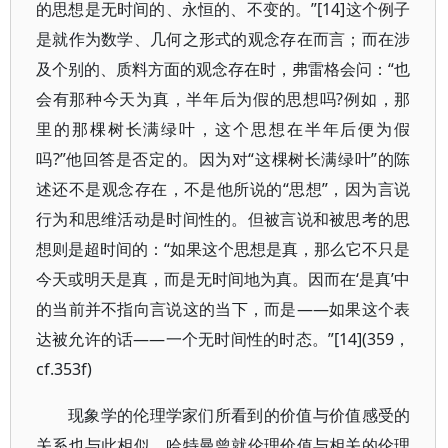
的思想是无时间的、永恒的、不变的。”[14]这个例子
是就作为数学、几何之形式的观念存在而言；而在涉
及个别的、质料方面的观念存在时，弗雷格会问：“也
会有那种今天为真，半年后为假的思想吗?例如，那
里的那棵树长满绿叶，这个思想在半年后便为假
吗?”他回答是否定的。因为对“这棵树长满绿叶”的陈
述还不是观念存在，不是他所说的“思想”，因为言说
行为和思维活动是时间性的。但被言说和被思考的思
想则是超时间的：“如果这个思想是真，那么它不只是
今天或明天是真，而是无时间地为真。因而在‘是真’中
的当前并不指向言说这的当下，而是——如果这个表
达被允许的话——一个无时间性的时态。”[14](359，
cf.353f)
现象学的伦理学家们所看到的价值与价值感受的
关系也与此相似。哈特曼曾就伦理价值与相关的伦理