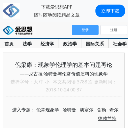
下载爱思想APP
立即下载
随时随地阅读精品文章
登录
注册
首页
法学
经济学
政治学
国际关系
社会学
倪梁康：现象学伦理学的基本问题再论
——尼古拉·哈特曼与伦常价值质料的现象学
选择字号：
大
中
小
本文共阅读 3788 次 更新时间：
2018-10-24 00:37
进入专题：
伦常现象学
哈特曼
胡塞尔
舍勒
希尔
德勃兰特