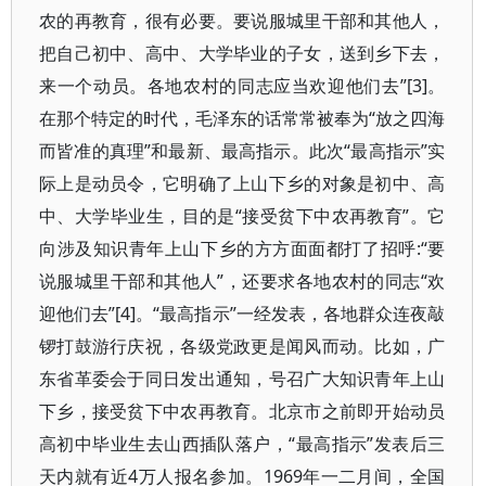
农的再教育，很有必要。要说服城里干部和其他人，
把自己初中、高中、大学毕业的子女，送到乡下去，
来一个动员。各地农村的同志应当欢迎他们去”[3]。
在那个特定的时代，毛泽东的话常常被奉为“放之四海
而皆准的真理”和最新、最高指示。此次“最高指示”实
际上是动员令，它明确了上山下乡的对象是初中、高
中、大学毕业生，目的是“接受贫下中农再教育”。它
向涉及知识青年上山下乡的方方面面都打了招呼:“要
说服城里干部和其他人”，还要求各地农村的同志“欢
迎他们去”[4]。“最高指示”一经发表，各地群众连夜敲
锣打鼓游行庆祝，各级党政更是闻风而动。比如，广
东省革委会于同日发出通知，号召广大知识青年上山
下乡，接受贫下中农再教育。北京市之前即开始动员
高初中毕业生去山西插队落户，“最高指示”发表后三
天内就有近4万人报名参加。1969年一二月间，全国