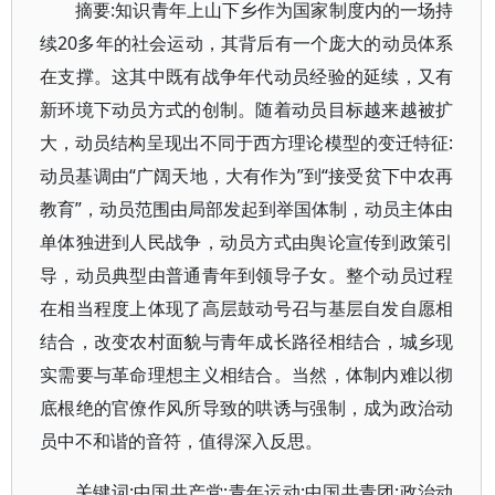
摘要:知识青年上山下乡作为国家制度内的一场持
续20多年的社会运动，其背后有一个庞大的动员体系
在支撑。这其中既有战争年代动员经验的延续，又有
新环境下动员方式的创制。随着动员目标越来越被扩
大，动员结构呈现出不同于西方理论模型的变迁特征:
动员基调由“广阔天地，大有作为”到“接受贫下中农再
教育”，动员范围由局部发起到举国体制，动员主体由
单体独进到人民战争，动员方式由舆论宣传到政策引
导，动员典型由普通青年到领导子女。整个动员过程
在相当程度上体现了高层鼓动号召与基层自发自愿相
结合，改变农村面貌与青年成长路径相结合，城乡现
实需要与革命理想主义相结合。当然，体制内难以彻
底根绝的官僚作风所导致的哄诱与强制，成为政治动
员中不和谐的音符，值得深入反思。
关键词:中国共产党;青年运动;中国共青团;政治动