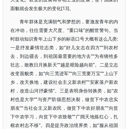
面貌就会发生极大的变化[13]。
青年群体是充满朝气和梦想的，要激发青年的内
在冲动，往往需要大尺度、“重口味”的醒世警句。当
时鼓动知识青年上山下乡的标语口号大概有这么几类:
一是抒发豪情壮志类，如“好儿女志在四方”“到农村
去，到边疆去，到祖国最需要的地方去”“为有牺牲多
壮志，敢教日月换新天”“越是艰险越向前”。二是立志
改变面貌类，如“向三荒进军”“向三荒要万宝”“上山下
乡，改天换地，建设社会主义新农村”“安家落户新农
村，改造山河抒豪情”。三是表明身份转换类，如“农
村也是大学”“与资产阶级思想决裂，做贫下中农忠实
朋友”“当社会主义新农民，做贫下中农好朋友”“向贫
下中农学习，向贫下中农致敬”“广阔天地炼红心，扎
根农村志不移”。四是提升政治境界类，如“服从祖国