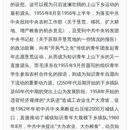
的设想。这可以视为日后波澜壮阔的上山下乡运动的
最初源头。1955年8月至1956年上半年，为落实中共
中央批转中央农村工作部《关于垦荒、移民、扩大耕
地、增产粮食的初步意见》，且受到中共中央转发团
中央书记处《关于苏联开垦荒地的一些情况的报告》
的政治鼓舞，向有“开风气之先”传统的青年团发起青
年志愿垦荒运动，从而成为知识青年上山下乡的又一
直接源头。而毛泽东在1955年9月所题写的组织青年
学生参加农村合作化的按语，则成为知识青年自愿向
下流动的重要动力源。(2)50年代后期开始的下乡插队
及60年代中期的突出上山为发展阶段。1958年开始的
违背经济规律的“大跃进”造成工农业生产大滑坡，促
使1962年年初中共中央果断提出压缩2000万城镇人
口，直接推动了城镇知识青年大规模下乡插队;1960
年8月，中共中央提出“大办农业、大办粮食”，动员知