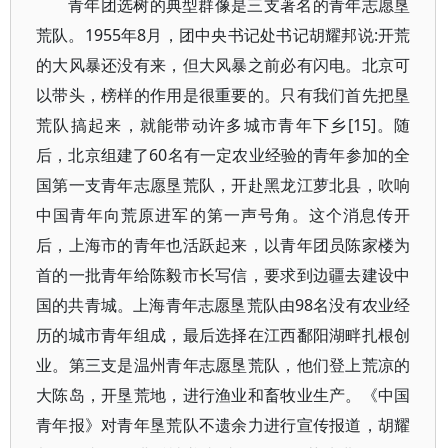
青年团选树的典型群像是三支著名的青年志愿垦
荒队。1955年8月，团中央书记处书记胡耀邦说:开荒
的大风暴还没有来，但大风暴之前必有闪电。北京可
以带头，榜样的作用是很重要的。只有我们首先把垦
荒队搞起来，就能带动许多城市青年下乡[15]。随
后，北京组建了60名有一定农业经验的青年参加的全
国第一支青年志愿垦荒队，开赴黑龙江萝北县，吹响
中国青年向荒原进军的第一声号角。这个消息传开
后，上海市的青年也活跃起来，以青年团员陈家楼为
首的一批青年给陈毅市长写信，要求到边疆去建设中
国的共青城。上海青年志愿垦荒队由98名没有农业经
历的城市青年组成，最后选择在江西鄱阳湖畔扎根创
业。第三支是温州青年志愿垦荒队，他们登上荒凉的
大陈岛，开垦荒地，进行渔业和畜牧业生产。《中国
青年报》对青年垦荒队不遗余力进行宣传报道，胡耀