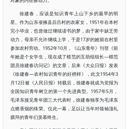
对象的内在驱动力。
徐建春，应该是知识青年上山下乡的最早的明
星。作为山东省掖县后吕村的农家女，1951年在本村
完小毕业，也曾做过继续读书的梦，由于家中缺乏劳
动力，母亲不允许继续上学，于是17岁的她留在村里
参加农村劳动。1952年10月，《山东青年》刊登《前
年她是个女学生，现在成了模范的互助组组长—模范
团员徐建春访问记》的文章，后来《大众日报》发表
《徐建春—农村知识青年的好榜样》，此文1954年3
月12日被《人民日报》转载后，徐建春就成为党报为
全国知识青年树立的第一个先进典型。1957年5月，
毛泽东接见青年团三大代表时，徐建春独享为毛泽东
点燃香烟的殊荣。仅此一幕，足以让当年对领袖顶礼
膜拜的青年们羡慕终生。