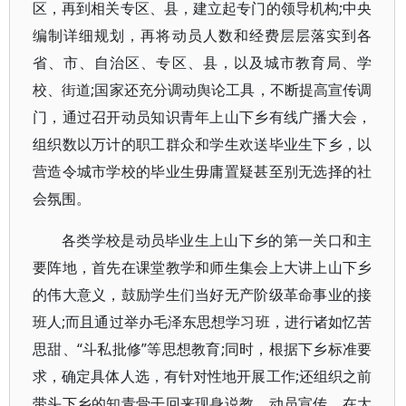
区，再到相关专区、县，建立起专门的领导机构;中央
编制详细规划，再将动员人数和经费层层落实到各
省、市、自治区、专区、县，以及城市教育局、学
校、街道;国家还充分调动舆论工具，不断提高宣传调
门，通过召开动员知识青年上山下乡有线广播大会，
组织数以万计的职工群众和学生欢送毕业生下乡，以
营造令城市学校的毕业生毋庸置疑甚至别无选择的社
会氛围。
各类学校是动员毕业生上山下乡的第一关口和主
要阵地，首先在课堂教学和师生集会上大讲上山下乡
的伟大意义，鼓励学生们当好无产阶级革命事业的接
班人;而且通过举办毛泽东思想学习班，进行诸如忆苦
思甜、“斗私批修”等思想教育;同时，根据下乡标准要
求，确定具体人选，有针对性地开展工作;还组织之前
带头下乡的知青骨干回来现身说教，动员宣传。在大