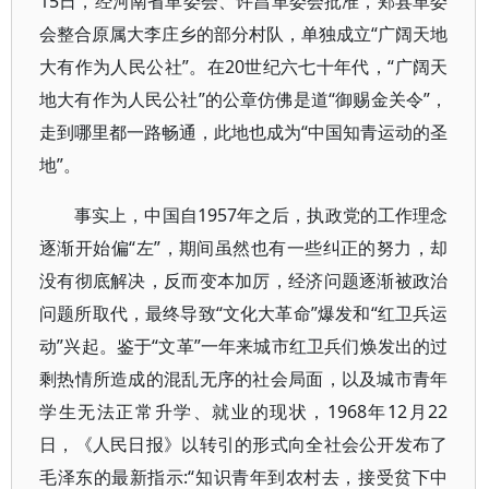
15日，经河南省革委会、许昌革委会批准，郏县革委
会整合原属大李庄乡的部分村队，单独成立“广阔天地
大有作为人民公社”。在20世纪六七十年代，“广阔天
地大有作为人民公社”的公章仿佛是道“御赐金关令”，
走到哪里都一路畅通，此地也成为“中国知青运动的圣
地”。
事实上，中国自1957年之后，执政党的工作理念
逐渐开始偏“左”，期间虽然也有一些纠正的努力，却
没有彻底解决，反而变本加厉，经济问题逐渐被政治
问题所取代，最终导致“文化大革命”爆发和“红卫兵运
动”兴起。鉴于“文革”一年来城市红卫兵们焕发出的过
剩热情所造成的混乱无序的社会局面，以及城市青年
学生无法正常升学、就业的现状，1968年12月22
日，《人民日报》以转引的形式向全社会公开发布了
毛泽东的最新指示:“知识青年到农村去，接受贫下中