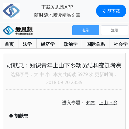
下载爱思想APP
立即下载
随时随地阅读精品文章
登录
注册
首页
法学
经济学
政治学
国际关系
社会学
胡献忠：知识青年上山下乡动员结构变迁考察
选择字号：
大
中
小
本文共阅读 5979 次 更新时间：
2018-09-20 23:35
进入专题：
知青
上山下乡
●
胡献忠