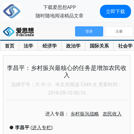
下载爱思想APP
立即下载
随时随地阅读精品文章
登录
注册
首页
法学
经济学
政治学
国际关系
社会学
李昌平：乡村振兴最核心的任务是增加农民收
入
选择字号：
大
中
小
本文共阅读 5349 次 更新时间：
2018-09-10 00:10
进入专题：
乡村振兴战略
农民收入
●
李昌平
(
进入专栏
)