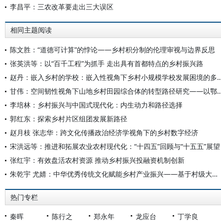
李昌平：三农改革要走出三大误区
相同主题阅读
陈文胜：“道德可计算”的悖论——乡村积分制的伦理审视与边界反思
张英洪等：以“百千工程”为抓手 走出具有首都特点的乡村振兴路
赵丹：嵌入乡村的学校：嵌入性视角下乡村小规模学校发展困
甘伟：空间韧性视角下山地乡村田园综合体的转型路径研究——以
李培林：乡村振兴与中国式现代化：内生动力和路径选择
郭红东：探索乡村片区组团发展新路径
赵月枝 张志华：跨文化传播政治经济学视角下的乡村数字经济
宋洪远等：推进和拓展农业农村现代化：“十四五”回顾与“十五五”展望
张红宇：有效盘活农村资源 推动乡村振兴投融资机制创新
朱乾宇 尤婧：中华优秀传统文化赋能乡村产业振兴——基于村级大数据的实证研究
热门专栏
秦晖
陈行之
郑永年
龙应台
丁学良