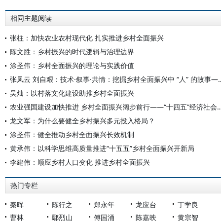
相同主题阅读
张柱：加快农业农村现代化 扎实推进乡村全面振兴
陈文胜：乡村振兴的时代逻辑与治理边界
涂圣伟：乡村全面振兴的理论与实践价值
张凤云 刘自艰：技术·叙事·共情：挖掘乡村全面振兴中 “人
吴灿：以村落文化建设助推乡村全面振兴
农业强国建设加快推进 乡村全面振兴阔步前行——“十四五”经济
龙文军：为什么要健全乡村振兴多元投入格局？
涂圣伟：健全推动乡村全面振兴长效机制
黄承伟：以科学思维高质量推进“十五五”乡村全面振兴开新局
李建伟：顺应乡村人口变化 推进乡村全面振兴
热门专栏
秦晖
陈行之
郑永年
龙应台
丁学良
曹林
鄢烈山
傅国涌
陈嘉映
黄宗智