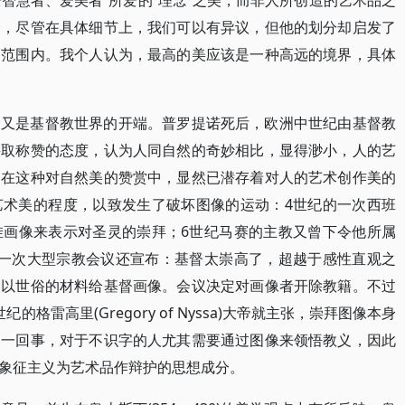
爱智慧者、爱美者”所爱的“理念”之美，而非人所创造的艺术品之
分，尽管在具体细节上，我们可以有异议，但他的划分却启发了
的范围内。我个人认为，最高的美应该是一种高远的境界，具体
，又是基督教世界的开端。普罗提诺死后，欧洲中世纪由基督教
采取称赞的态度，认为人同自然的奇妙相比，显得渺小，人的艺
。在这种对自然美的赞赏中，显然已潜存着对人的艺术创作美的
艺术美的程度，以致发生了破坏图像的运动：4世纪的一次西班
挂画像来表示对圣灵的崇拜；6世纪马赛的主教又曾下令他所属
堡一次大型宗教会议还宣布：基督太崇高了，超越于感性直观之
，以世俗的材料给基督画像。会议决定对画像者开除教籍。不过
格雷高里(Gregory of Nyssa)大帝就主张，崇拜图像本身
另一回事，对于不识字的人尤其需要通过图像来领悟教义，因此
象征主义为艺术品作辩护的思想成分。