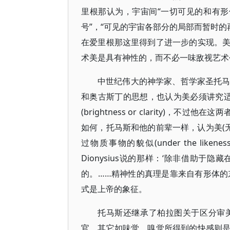
里根那认为，宇宙间“一切可见的和有形
号”，“可见的宇宙各部分的局部而暂时的
在爱里根那这里得到了进一步的实现。
术美是具有神性的，而不必一味敌视艺术
中世纪伟大的神学家、哲学家圣托马斯·阿奎那
和奥古斯丁的思想，也认为美必须讲究适当的比例或
(brightness or clarity)，不过他在
如何，托马斯和他的前辈一样，认为美(
过物质事物的貌似(under the likene
Dionysius说的那样：‘除非借助
的。……精神性的真理是靠来自有形体的
式是上帝的象征。
托马斯还继承了柏拉图关于区分审
官，其它如味觉、嗅觉所得到的快感则