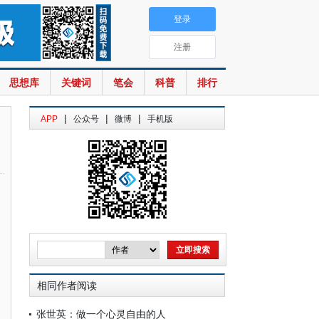
登录
注册
思想库
关键词
笔会
科普
排行
|
|
|
APP
公众号
微博
手机版
相同作者阅读
张世英：做一个心灵自由的人