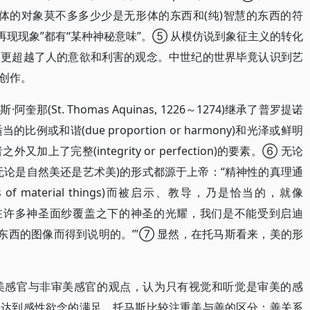
体的对象莫不多多少少是无形体的东西和(纯)智慧的东西的符
再现现象”都有“某种神秘意味”。⑤ 从模仿说到象征主义的转化
美更超越了人的意欲和利害的观念。中世纪的世界毕竟认识到艺
创作。
(St. Thomas Aquinas, 1226～1274)继承了普罗提诺
和谐(due proportion or harmony)和光泽或鲜明
这两者之外又加上了完整(integrity or perfection)的要素。⑥ 无论
无论是自然美还是艺术美)的形式都源于上帝：“精神性的真理通
ss of material things)而被启示、教导，乃是恰当的，就像
于隐藏在许多神圣面纱覆盖之下的神圣的光耀，我们是不能受到启迪
东西的图像而得到说明的。’”⑦ 显然，在托马斯看来，美的形
美感官与非审美感官的观点，认为只有视觉和听觉是审美的感
是达到感性欲念的满足。托马斯比较注重美与善的区分：善关系