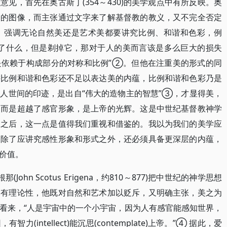
见，首先在奥古斯丁(354～430)的美学观点中有所反映。奥
督的图像，而主张通过文字来了解基督教的教义，又不完全否定
，强调无论自然美还是艺术美都要讲究比例、和谐和色彩，例
不了什么，但是剃掉它，那对于人的美而言该是多么巨大的损失
是依赖于构成部分的对称和比例”②。但他在注重美的形式的同
讲比例和谐和色彩还不足以表达美的内蕴，比例和谐和色彩乃是
人世间的印迹，是出自“伟大的造物主的智慧”③，才显得美，
，而是超越了感官形象，是上帝的光辉。这是中世纪基督教神学
义之后，这一点是值得我们重视和借鉴的。我以为我们的美学应
，除了应讲究感性形象和形式之外，还必须具备更深层的内蕴，
价值。
hn Scotus Erigena，约810～877)把中世纪的神学思想
更有理论性，他既对自然和艺术加以贬斥，又明确主张，美之为
看来，“人是宇宙中的一个小宇宙，因为人有感官能感知世界，
intellect)能沉思(contemplate)上帝。”④ 据此，爱