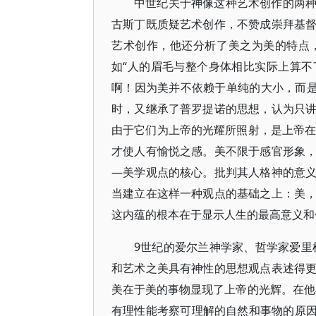
中世纪关于神像这种艺术创作的两种意
古斯丁既质疑艺术创作，不赞成崇拜基
艺术创作，他还分析了美之为美的特点
如“人的眉毛与整个身体相比实际上算
啊！因为美并不依赖于单纯的大小，而
时，又继承了普罗提诺的思想，认为只
由于它们为上帝的光耀所照射，是上帝在
才使人有愉悦之感。美不限于感官形象
—美学观点的核心。批判其人格神的意
当建立在这样一种观点的基础之上：美
这内蕴的根本在于显示人生的最高意义和
9世纪的爱尔兰神学家、哲学家爱里根那(Jo
和艺术之美具有神性的思想观点表述得
美在于美的事物显现了上帝的光辉。在他
有理性能考察可理解的自然和事物的原因，有智力(