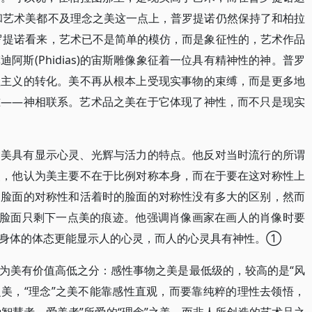
和艺术美都不及理念之美这一点上，普罗提诺仍然保持了和柏拉
罗提诺看来，艺术已不是简单的模仿，而是象征性的，艺术作品
阿斯(Phidias)的宙斯雕像象征着一位具有精神性的神。普罗
征主义的转化。美不再从根本上受现实事物的束缚，而是更多地
准——神相联系。艺术品之美在于它体现了神性，而不只是现实
调美具有显示心灵、光辉与活力的特点。他反对当时流行的所谓
点，他认为美主要不在于比例对称本身，而在于要在这对称性上
的脸面的对称性和活着时的脸面的对称性没有多大的区别，然而
的脸面只剩下一点美的痕迹。他强调肖像画家在画人的肖像时要
比身体的体态更能显示人的心灵，而人的心灵具有神性。①
为美有价值高低之分：感性事物之美是最低级的，较高的是“风
”之美，“理念”之美不能靠感性直观，而要靠纯粹的理性去领悟，