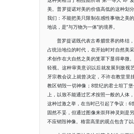
这种美相当于柏拉图所谓“第一等人”即“
美。普罗提诺对美的价值高低的这种划
我们：不能把美只限制在感性事物之美
地说，是“与万物为一体”的境界。
普罗提诺既代表古希腊世界的终结
占统治地位的时代，在开始时对自然美
术创作在大自然之美的笼罩下显得卑微
轻视。这种审美意识以后就发展到敌视
牙宗教会议上就曾决定，不许在教堂里
教区销毁一切神像；8世纪的君士坦丁
上，以致不能通过艺术按照一般的人体
这种过激之举，在当时已引起了争议：6世纪的
固然不妥，但通过图像来崇拜神灵则是
不应销毁神像。格雷高里的观点包含了以