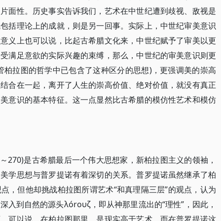
的片面性。历史事实告诉我们，艺术在中世纪遭到歧视、敌视是
就包括理论上的成就，则是另一回事。实际上，中世纪审美意识
种意义上也可以说，比起古希腊文化来，中世纪赋予了审美以更
深受满足意欲的实际兴趣的束缚，那么，中世纪的审美意识则更
管柏拉图的哲学中已包含了这种区分的思想)，更强调美的崇高
值结合在一起，离开了人生的崇高价值、绝对价值，就没有真正
审美意识的基本特征。这一点显然比古希腊的模仿性艺术和模仿
, 204～270)是古希腊最后一个伟大思想家，新柏拉图主义的领袖，
的美学思想与普罗提诺有着深切的关系。普罗提诺虽然继承了柏
点，但他却挑战柏拉图所谓艺术“和真理隔三层”的观点，认为
入到自然的源头λóroυζ，即从神那里流出的“理性”，因此，
西。可以说，在柏拉图那里，是现实高于艺术，而在普罗提诺这