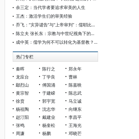
余三定：当代学者要追求审美的人生
王杰：激活学生们的审美经验
乔飞：“灾异谴告”与“上帝审判”：儒耶比较视野中的权力超验制约
陈立夫 张长东：宗教与中世纪视角下的欧洲国家形成
成中英：儒学为何不可以转化为基督教？——诠释性转化限制考辨
热门专栏
秦晖
陈行之
郑永年
龙应台
丁学良
曹林
鄢烈山
傅国涌
陈嘉映
黄宗智
于建嵘
陈志武
徐贲
郭宇宽
马立诚
杨祖陶
沈志华
向继东
赵汀阳
戴建业
李昌平
张鸣
杨奎松
王海光
周濂
杨鹏
邓晓芒