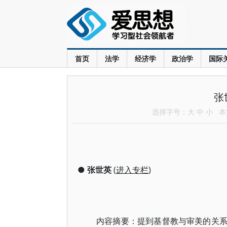
首页
法学
经济学
政治学
国际
张
选择字号：
大
中
小
本文
●
张世英
(
进入专栏
)
内容摘要：提到基督教与审美的关