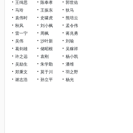
王缉思
陈奉孝
郭世佑
马玲
王振东
狄马
袁伟时
史啸虎
熊培云
秋风
刘小枫
孟令伟
雷一宁
周枫
蒋兆勇
吴伟
沙叶新
刘瑜
葛剑雄
储昭根
吴稼祥
许之远
袁刚
杨小凯
吴励生
朱学勤
潘维
郑秉文
莫于川
羽之野
谢志浩
孙立平
杨光