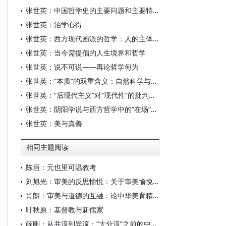
张世英：中国哲学史的主要问题和主要特征
张世英：治学心得
张世英：西方现代画派的哲学：人的主体性与自我表现
张世英：当今需提倡的人生境界和哲学
张世英：说不可说——再论哲学何为
张世英：“本质”的双重含义：自然科学与人文科学——黑格尔、狄尔泰、胡塞尔之间的一点链接
张世英：“后现代主义”对“现代性”的批判与超越
张世英：阴阳学说与西方哲学中的“在场”与“不在场”
张世英：美与真善
相同主题阅读
陈垣：元也里可温教考
刘旭光：审美的反思愉悦：关于审美愉悦的特征与构成
肖朗：审美与道德的互融：论中华美育精神的突出特征
叶秋原：基督教与新儒家
薛刚：从并流到异流：“大分流”之前的中国与欧洲