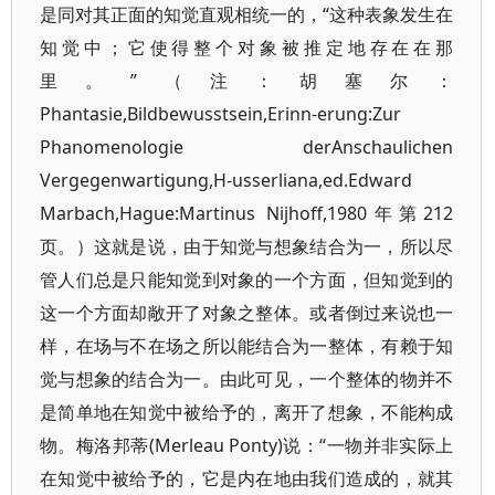
是同对其正面的知觉直观相统一的，“这种表象发生在
知觉中；它使得整个对象被推定地存在在那
里。”（注：胡塞尔：
Phantasie,Bildbewusstsein,Erinn-erung:Zur
Phanomenologie derAnschaulichen
Vergegenwartigung,H-usserliana,ed.Edward
Marbach,Hague:Martinus Nijhoff,1980年第212
页。）这就是说，由于知觉与想象结合为一，所以尽
管人们总是只能知觉到对象的一个方面，但知觉到的
这一个方面却敞开了对象之整体。或者倒过来说也一
样，在场与不在场之所以能结合为一整体，有赖于知
觉与想象的结合为一。由此可见，一个整体的物并不
是简单地在知觉中被给予的，离开了想象，不能构成
物。梅洛邦蒂(Merleau Ponty)说：“一物并非实际上
在知觉中被给予的，它是内在地由我们造成的，就其