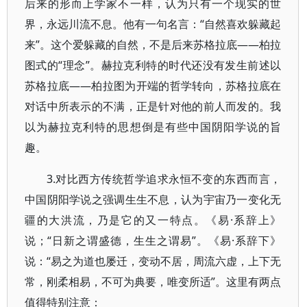
后来的形而上学家不一样，认为只有一个现实的世
界，永远川流不息。他有一句名言：“自然喜欢躲藏起
来”。这个爱躲藏的自然，不是后来苏格拉底——柏拉
图式的“理念”。赫拉克利特的时代还没有发生前述以
苏格拉底——柏拉图为开端的哲学转向，苏格拉底在
对话中所表示的不满，正是针对他的前人而发的。我
以为赫拉克利特的思想倒是有些中国阴阳学说的旨
趣。
3.对比西方传统哲学追求永恒不变的东西而言，
中国阴阳学说之强调生生不息，认为宇宙乃一变化无
疆的大洪流，乃是它的又一特点。《易·系辞上》
说；“日新之谓盛德，生生之谓易”。《易·系辞下》
说：“易之为道也屡迁，变动不居，周流六虚，上下无
常，刚柔相易，不可为典要，唯变所适”。这里有两点
值得特别注意：