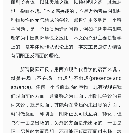
而刚柔有体，以体天地之撰，以通神明之德，其称名
也，杂而不越。”本文感兴趣的，不是万物皆由阴阳两
种物质性的元气构成的学说，那也许更多地是一个科
学问题，是一个物质构造的问题，例如把阴电与阳电
理解为中国阴阳学说之应用。本文的兴趣主要是哲学
上的，是本体论和认识论上的，本文主要是讲万物皆
有阴阳正反两面的理论。
所谓阴阳正反，用西方现当代哲学的语言来说，
就是在场与不在场、出场与不出场(presence and
absence)。任何一个当前出场的事物，总有显现在我
们眼面前的方面，通常称之为正面，用阴阳学说的名
词来说，就是阳面，其隐蔽在背后的未出场的方面，
就叫做反面，即阴面。阴阳正反可以互换、转化，但
总有一面是出场的，另外的方面是未出场的，一面是
阳，另外的方面是阴，不可能正反两面同时出场。故