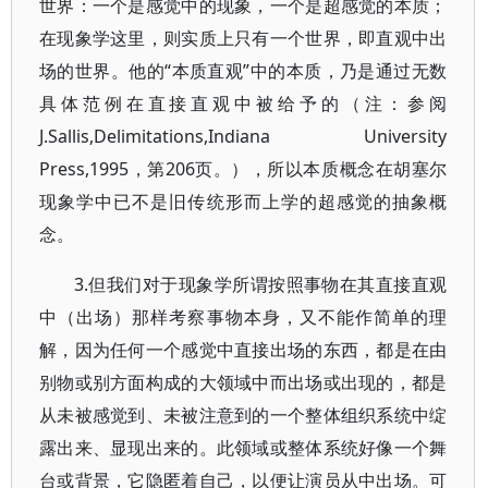
世界：一个是感觉中的现象，一个是超感觉的本质；
在现象学这里，则实质上只有一个世界，即直观中出
场的世界。他的“本质直观”中的本质，乃是通过无数
具体范例在直接直观中被给予的（注：参阅
J.Sallis,Delimitations,Indiana University
Press,1995，第206页。），所以本质概念在胡塞尔
现象学中已不是旧传统形而上学的超感觉的抽象概
念。
3.但我们对于现象学所谓按照事物在其直接直观
中（出场）那样考察事物本身，又不能作简单的理
解，因为任何一个感觉中直接出场的东西，都是在由
别物或别方面构成的大领域中而出场或出现的，都是
从未被感觉到、未被注意到的一个整体组织系统中绽
露出来、显现出来的。此领域或整体系统好像一个舞
台或背景，它隐匿着自己，以便让演员从中出场。可