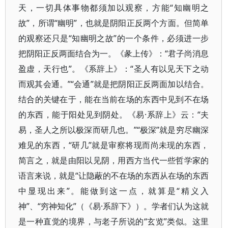
天，一切具体事物都须加以观察，方能“知幽明之
故”，所谓“幽明”，也就是阴阳正反两个方面。但简单
的观察还只是“知幽明之故”的一个条件，必须进一步
把阴阳正反两面结合为一。《彖上传》：“君子尚消息
盈虚，天行也”。《系辞上》：“圣人有以见天下之动
而观其会通。”“会通”就是把阴阳正反两面加以结合。
结合的关键在于，能在当前在场的东西中见到不在场
的东西，能于阳处见到阴处。《易·系辞上》云：“夫
易，圣人之所以极深而研几也。”“极深”就是穷尽幽深
难见的东西，“研几”就是审察将现而尚未现的东西，
简言之，就是由阳以见阴，用西方当代一些哲学家的
语言来说，就是“让隐蔽的不在场的东西从在场的东西
中显现出来”。能做到这一点，就算是“精义入
神”、“穷神知化”（《易·系辞下》）。学者们认为这就
是一种直觉的境界，与老子所说的“玄览”类似。这里