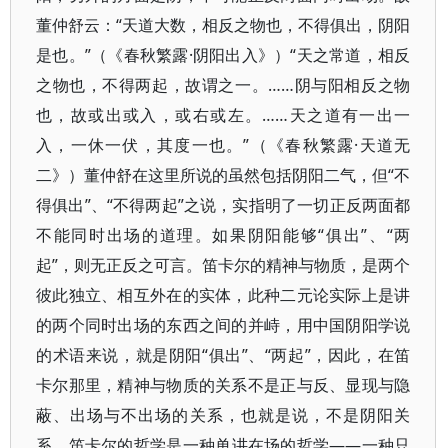
董仲舒云：“天道大数，相反之物也，不得俱出，阴阳
是也。”（《春秋繁露·阴阳出入》）“天之常道，相反
之物也，不得两起，故谓之一。……阴与阳相反之物
也，故或出或入，或右或左。……天之道有一出一
入，一休一伏，其度一也。”（《春秋繁露·天道无
二》）董仲舒在这里所说的虽然包括阴阳二气，但“不
得俱出”、“不得两起”之说，实指明了一切正反两面都
不能同时出场的道理。如果阴阳能够“俱出”、“两
起”，则无正反之可言。笛卡尔的精神与物质，是两个
彼此独立、相互外在的实体，此种二元论实际上是讲
的两个同时出场的东西之间的并峙，用中国阴阳学说
的术语来说，就是阴阳“俱出”、“两起”，因此，在笛
卡尔那里，精神与物质的关系不是正与反、显现与隐
蔽、出场与不出场的关系，也就是说，不是阴阳关
系。笛卡尔的哲学是一种单讲在场的哲学——一种只