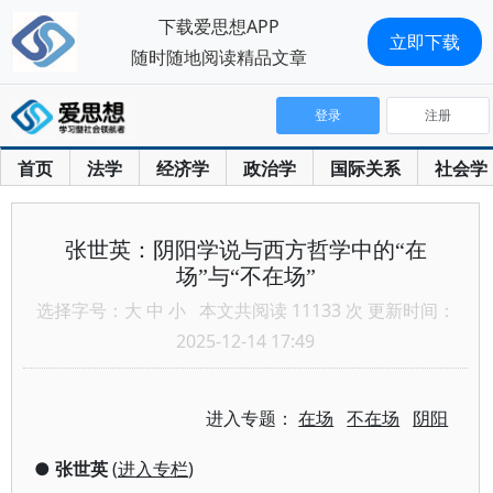
下载爱思想APP
立即下载
随时随地阅读精品文章
登录
注册
首页
法学
经济学
政治学
国际关系
社会学
张世英：阴阳学说与西方哲学中的“在
场”与“不在场”
选择字号：
大
中
小
本文共阅读 11133 次 更新时间：
2025-12-14 17:49
进入专题：
在场
不在场
阴阳
●
张世英
(
进入专栏
)