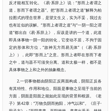
反才能相互转化。《易·系辞上》说：“形而上者谓之
道，形而下者谓之器”。把“形而上者谓之道”解释为柏
拉图式的理念世界，是望文生义，实为不妥，我过去
也有近似的误解。“形而上者谓之道”与“一阴一阳之谓
道”都出自《易·系辞上》，应该是讲的一个道，此道
即具体事物一阴一阳的转化，它变动不居，不拘于固
定的形体和方位，“故神无方而易无体”（《易·系辞
上》），此即“形而上”之意。形而上者即在形而下者
之中，道与器不可须臾分离。道和太极一样，都不是
具体事物之上和之外的抽象概念。
2.一切事物都由阴阳正反两面构成，阴阳正反各
有其特性、作用和地位。阳面是事物之呈现于当前的
方面，阴面是阳面之能如此呈现的背景和根源。《老
子》第42章：“万物负阴而抱阳，冲气以和”。《庄子·
田子方》：“至阴肃肃，至阳赫赫，肃肃出乎天，赫赫