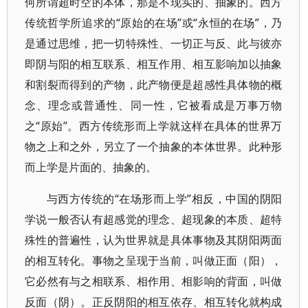
何所谓超时空的本体，那是不现实的、抽象的。西方
传统哲学所追求的“原始的在场”或“永恒的在场”，乃
是通过思维，把一切特殊性、一切正与反、此与彼亦
即阴与阳的相互联系、相互作用、相互影响加以抽象
和割裂而得到的产物，此产物便是超感性具体物的概
念、理念或普通性、同一性，它被看成是万事万物
之“原始”。西方传统形而上学就这样在具体的世界万
物之上和之外，另立了一个抽象的本体世界。此种形
而上学是片面的、抽象的。
与西方传统的“在场形而上学”相反，中国的阴阳
学说一般否认有超感觉的理念、超现象的本质、超特
殊性的普遍性，认为世界就是具体事物及其阴阳两面
的相互转化。事物之呈现于当前，叫做正面（阳），
它必然有与之相联系、相作用、相影响的背面，叫做
反面（阴）。正反阴阳的相互依存、相互转化就构成