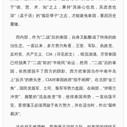
于“德、慧、术、知”之上，秉持“其操心也危，其虑患也
深”（孟子语）的“孤臣孽子”之志，才能避免泰国，重蹈历史
覆辙。
而内部，作为“二战”后的泰国，自身又酝酿成了特殊的政
治生态。一直以来，多方势力角逐，王室、军队、执政党、
反对党、共产主义、CIA（详见前文），暗流汹涌。尽管泰国
已经脱离了“二战”前的“半殖民”命运，然而，“二战”后的泰
国，依然摆脱不了西方的阴影。西方把泰国当作中南半岛
上“反共”的桥头堡，CIA对泰国政府“指手画脚”。在北部“金三
角”，国民党孤军、土司、叛军等势力盘踞。在南部，“伊斯兰
冲突”、频繁的“流血政变”等，使得泰国局势，一直动荡不
安。普密蓬王必须周旋于各方势力，并在适当时，作出“最终
裁决”。
这也就不难理解，普密蓬王弥留之际，对泰国的惴惴不