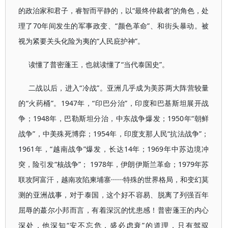
的政治家和君子，睿智而平静的，以“最终仲裁者”的角色，处
理了70年间发生的军事政变、“颜色革命”、和街头暴动。被
视为紧要关头化险为夷的“人民庇护神”。
读懂了普密蓬王，也就读懂了“当代泰国史”。
二战以后，进入“冷战”。亚洲几乎成为美苏两大阵营较量
的“火药桶”。1947年，“印巴分治”，印度和巴基斯坦展开战
争；1948年，巴勒斯坦分治，中东战争爆发；1950年“朝鲜
战争”，中美殊死博弈；1954年，印度支那人民“抗法战争”；
1961年，“越南战争”爆发，长达14年；1969年中苏边境冲
突，险引发“核战争”； 1978年，伊朗伊斯兰革命；1979年苏
联攻阿富汗，越南攻陷柬埔寨······特殊的世界格局，和变幻莫
测的亚洲战事，对于泰国，这个好不容易、脱离了列强百年
屈辱的蕞尔小邦而言，有着深沉的忧患感！普密蓬王的内心
深处，他深知“安不忘危，盛必虑衰”的道理，只有驾驭