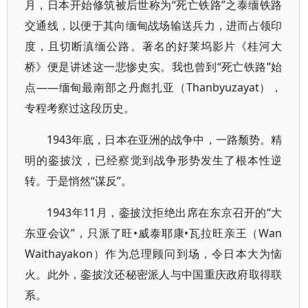
月，日本开始修筑被后世称为“死亡铁路”之泰缅铁路
交通线，以便于其向缅甸战场输送兵力，进而占领印
度，且切断滇缅公路。著名的好莱坞影片《桂河大
桥》便是讲述这一悲惨史实。我也曾到“死亡铁路”始
点——缅甸最南部之丹彪扎亚（Thanbyuzayat），
专程考察过这段历史。
1943年底，日本在亚洲的战争中，一路颓势。精
明的銮披汶，已经察觉到战争形势发生了根本性逆
转。于是悄然“谋反”。
1943年11月，銮披汶拒绝出席在东京召开的“大
东亚会议”，只派了旺•威泰耶康•瓦拉旺亲王（Wan
Waithayakon）作为总理顾问到场，令日本大为恼
火。此外，銮披汶还秘密派人与中国重庆政府取得联
系。