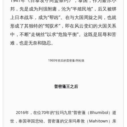
1941年《日泰攻守同盟条约》，泰国，作为蕞尔小
邦，先是成为列强附庸，沦为“半殖民地”，后又被绑
上日本战车，成为“帮凶”。在与大国周旋之间，也就
形成了其独特的“驾驭术”，即在风云变幻的大国关系
中，不断“走钢丝”以求“危险平衡”。这既是屈辱和苦
难，也是无奈和隐忍。
1960年前后的普密蓬-阿杜德
普密蓬王之后
2016年，在位70年的“拉玛九世”普密蓬（Bhumibol）逝
世，泰国举国悲恸。普密蓬的父亲玛希敦（Mahitown）亲