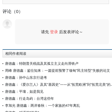
评论（0）
请先
登录
后发表评论～
评论
相同作者阅读
唐德鑫：特朗普关税战及其孤立主义走向滑铁卢
周峰 唐德鑫：鉴往知来：一篇提前预警了缅甸“民主转型”失败的论文
唐德鑫：孙中山东京行迹考
唐德鑫：《爱尔兰人》及其“基因史”——从
唐德鑫：平壤，如是我见
唐德鑫：行走岛屿：台湾这些年
李旭光 唐德鑫：两岸春秋：一个家族的47年离乱