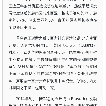
国近三年的外资直接投资也逐年减少，远低于经济发
展程度接近的越南及马来西亚。相较于缅甸的7%、越
南的6.7%、马来西亚的5%，泰国的经济增长率也在
东盟各国中偏低。
普密蓬王逝世之后，西方社会更渲染说：“东南亚
开始进入更危险的时代”（美国《石英》（Quartz）
财经），认为普密蓬王的离开，还可能在整个地区“催
生不稳定局势，并侵蚀该地区与西方的长期同盟关
系”。这种所谓“不稳定”的逻辑是：“军政府下的泰国
正向中国靠拢；菲律宾总统杜特尔特正公开挑战美
国；柬埔寨一直张开双臂欢迎中国资金。”如此，西方
对泰国之干扰，也可见一斑。
2014年5月，陆军总司令巴育（Prayuth）发动
政变，随后出任临时总理。巴育上台后，提拔了经济