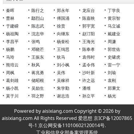
秦晖
陈行之
郑永年
龙应台
丁学良
曹林
鄢烈山
傅国涌
陈嘉映
黄宗智
于建嵘
陈志武
徐贲
郭宇宽
马立诚
杨祖陶
沈志华
向继东
赵汀阳
戴建业
李昌平
张鸣
杨奎松
王海光
周濂
杨鹏
邓晓芒
王缉思
陈奉孝
郭世佑
马玲
王振东
狄马
袁伟时
史啸虎
熊培云
秋风
刘小枫
孟令伟
雷一宁
周枫
蒋兆勇
吴伟
沙叶新
刘瑜
葛剑雄
储昭根
吴稼祥
许之远
袁刚
杨小凯
吴励生
朱学勤
潘维
郑秉文
莫于川
羽之野
谢志浩
孙立平
杨光
Powered by aisixiang.com Copyright © 2026 by
aisixiang.com All Rights Reserved 爱思想 京ICP备12007865
号-1 京公网安备11010602120014号.
工业和信息化部备案管理系统