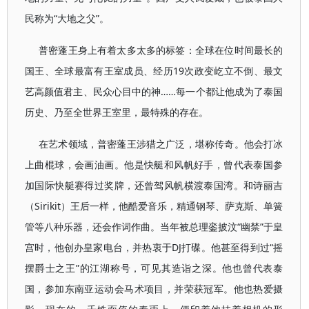
民称为“大地之父”。
普密蓬王身上有着太多太多的标签：全球在位时间最长的
国王、全球最富有王室成员、经历19次政变屹立不倒、最文
艺高颜值君主、民众心目中的神……每一个都让他成为了泰国
历史、乃至全世界王室里，最特殊的存在。
在艺术领域，普密蓬王涉猎之广泛，堪称传奇。他会打冰
上曲棍球，会画油画。他是快艇和风帆好手，曾代表泰国参
加国际快艇赛得过奖牌，还曾驾风帆横渡泰国湾。和诗丽吉
（Sirikit）王后一样，他酷爱音乐，精通钢琴、萨克斯、单簧
管等八种乐器，还会作词作曲。当年被总理銮披汶“幽禁”于皇
宫时，他创办皇家电台，并热衷于DJ打碟。他甚至得到过“摇
摆爵士之王”的江湖称号，可见其造诣之深。他也曾代表泰
国，参加东南亚运动会马术项目，并荣获冠军。他也热爱摄