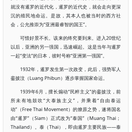
就没有暹罗的近代化，暹罗的近代史，就会走向更深
沉的殖民地命运。是故，其本人也被当时的西方社
会，公允推崇为“亚洲最睿智的国王”。
可惜好景不长。该来的终究要到来。进入20世纪
以后，亚洲的另一强国，迅速崛起。这是当年与暹罗
一起“变法”的日本，彼时号称“亚洲第一强国”。
1932年，暹罗发生第一次政变，此后，强势军人
銮披汶（Luang Phibun）逐步掌握国家命运。
1939年6月，擅长煽动“民粹主义”的銮披汶，前
所未有地鼓吹“大泰族主义”，并乘着“自由泰运
动”（Free Thai Movement）的燎原之势，遂将国名
由“暹罗”（Siam）正式改为“泰国”（Muang Thai；
Thailand）。泰（Thai），即由暹罗主要民族——泰