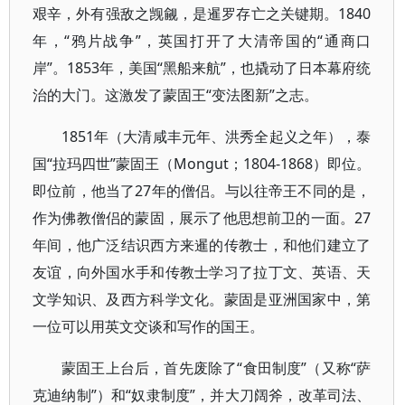
艰辛，外有强敌之觊觎，是暹罗存亡之关键期。1840
年，“鸦片战争”，英国打开了大清帝国的“通商口
岸”。1853年，美国“黑船来航”，也撬动了日本幕府统
治的大门。这激发了蒙固王“变法图新”之志。
1851年（大清咸丰元年、洪秀全起义之年），泰
国“拉玛四世”蒙固王（Mongut；1804-1868）即位。
即位前，他当了27年的僧侣。与以往帝王不同的是，
作为佛教僧侣的蒙固，展示了他思想前卫的一面。27
年间，他广泛结识西方来暹的传教士，和他们建立了
友谊，向外国水手和传教士学习了拉丁文、英语、天
文学知识、及西方科学文化。蒙固是亚洲国家中，第
一位可以用英文交谈和写作的国王。
蒙固王上台后，首先废除了“食田制度”（又称“萨
克迪纳制”）和“奴隶制度”，并大刀阔斧，改革司法、