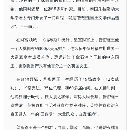
影，现在的一千铢面值的泰币上，便印着他挂着相机的形
象。他同时还是一位翻译家和作家。目前，泰国朱拉隆功大
学泰语系专门开设了一门课程，就是“普密蓬国王文学作品选
读”。不一而足。
在财富领域，《福布斯》统计，皇室财富上，普密蓬王他
一个人就拥有约300亿美元财产，连续多年位列福布斯世界十
大富豪皇室成员首位，远远超过了拿石油当干粮的中东国
王，更别提财产只有他百分之一的英国女王。
在政治领域，普密蓬王一生经历了19场政变（12次成
功）、19部宪法、35位总理、和60多届内阁。在关键时刻，
他挽狂澜于既倒， 扶大厦之将倾。深得人民爱戴。普密蓬王
逝世后，英拉政府与反对派宣布暂停对峙，英拉并宣布进入
泰国进入一年的“国丧期”，大量民众，自愿“服孝”。
普密蓬王是一个明君：自律，勤政，亲民。他是炉火纯青