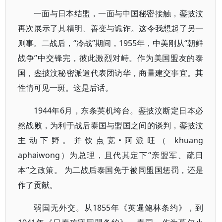
一面与日本结盟，一面与中国秘密接触，銮披汶
再次展示了其精明、善变与诡诈。这令我想起了另一
则事。二战后，“冷战”期间，1955年，中美刚从“朝鲜
战争”中交锋完，彼此激烈对峙。作为美国盟友的泰
国，銮披汶秘密派遣代表团访华，商量建交事宜。其
性情可见一斑。这是后话。
1944年6月，东条英机垮台。銮披汶断定日本必
然战败，为利于战后泰国与盟国之间的谈判，銮披汶
主动下野。并钦点宽•阿派旺（ khuang
aphaiwong）为总理，且代其定下“亲盟军、疏日
本”之政策。 为二战后泰国免于被同盟国惩罚，还是
作了贡献。
弱国无外交。从1855年《英暹鲍林条约》，到