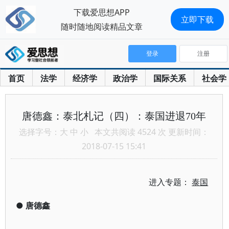
下载爱思想APP
立即下载
随时随地阅读精品文章
登录
注册
首页
法学
经济学
政治学
国际关系
社会学
唐德鑫：泰北札记（四）：泰国进退70年
选择字号：
大
中
小
本文共阅读 4524 次 更新时间：
2018-07-15 15:41
进入专题：
泰国
●
唐德鑫