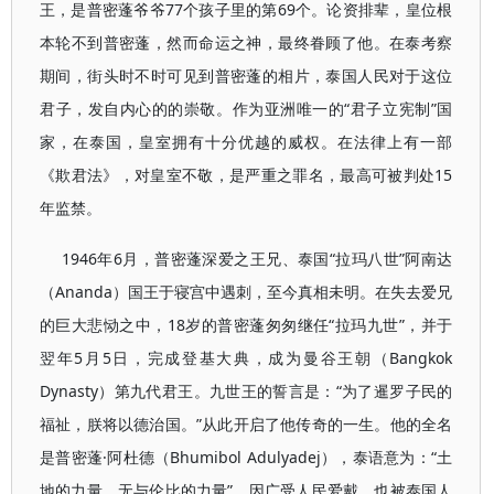
王，是普密蓬爷爷77个孩子里的第69个。论资排辈，皇位根
本轮不到普密蓬，然而命运之神，最终眷顾了他。在泰考察
期间，街头时不时可见到普密蓬的相片，泰国人民对于这位
君子，发自内心的的崇敬。作为亚洲唯一的“君子立宪制”国
家，在泰国，皇室拥有十分优越的威权。在法律上有一部
《欺君法》，对皇室不敬，是严重之罪名，最高可被判处15
年监禁。
1946年6月，普密蓬深爱之王兄、泰国“拉玛八世”阿南达
（Ananda）国王于寝宫中遇刺，至今真相未明。在失去爱兄
的巨大悲恸之中，18岁的普密蓬匆匆继任“拉玛九世”，并于
翌年5月5日，完成登基大典，成为曼谷王朝（Bangkok
Dynasty）第九代君王。九世王的誓言是：“为了暹罗子民的
福祉，朕将以德治国。”从此开启了他传奇的一生。他的全名
是普密蓬·阿杜德（Bhumibol Adulyadej），泰语意为：“土
地的力量、无与伦比的力量”。因广受人民爱戴，也被泰国人