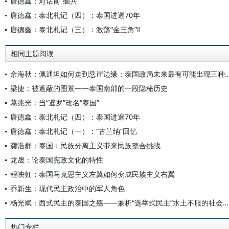
唐德鑫：对话前“缅共”
唐德鑫：泰北札记（四）：泰国进退70年
唐德鑫：泰北札记（三）：激荡“金三角”Ⅱ
相同主题阅读
余海秋：佩通坦如何走到悬崖边缘：泰国政局未来最
梁捷：被遮蔽的图景——泰国南部的一段隐秘历史
葛兆光：当“暹罗”改名“泰国”
唐德鑫：泰北札记（四）：泰国进退70年
唐德鑫：泰北札记（一）：“古兰纳”回忆
龚浩群：泰国：民族分离主义带来民族整合挑战
龙晟：论泰国宪政文化的特性
程映虹：泰国马克思主义左翼如何变成民族主义右翼
乔新生：现代民主政治中的军人角色
杨光斌：西式民主的泰国之殇——兼析“选举式民主”水土不服的社会历史文化原因
热门专栏