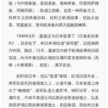
族（与中国傣族、老挝老族、缅甸掸族、印度阿萨姆
族，同根同源），组成之国家。这是一种民族主义、
民粹主义的终极目标。此时之欧洲战事，也如火如
荼。而銮披汶，更伺机准备向西方战败国摊牌。
1940年6月，銮披汶与日本签署了《日泰友好条
约》，目的在于，和日本缔结成“准同盟”，以抵御西
方列强。随后，12月，銮披汶向疲于欧洲战事的法国
宣战，向当年被法国占领的法属印度支那殖民地（高
棉（今柬埔寨）、老挝），展开反攻。
此时的日本，也以“借道”泰国，征伐法国为名，
将军队驻扎到泰国领土上，占据不撤。日本表面上伸
出了“橄榄枝”，派军队进入暹罗湾，恫吓法军，令法
属印支，不得不将湄公河以西的全部老挝领土、以及
洞里萨湖以西的柬埔寨领土，割还泰国。而此时之泰