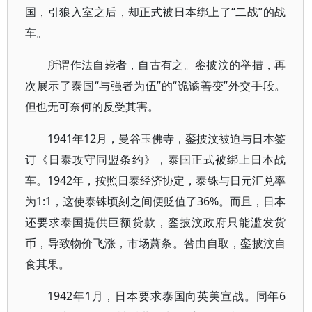
国，引狼入室之后，却正式被日本绑上了“二战”的战
车。
所谓作法自毙者，自古有之。銮披汶的举措，再
次展示了泰国“与强者为伍”的“诡谲善变”外交手段。
但也无可奈何的反受其害。
1941年12月，曼谷玉佛寺，銮披汶被迫与日本签
订《日泰攻守同盟条约》，泰国正式被绑上日本战
车。1942年，按照日泰经济协定，泰铢与日元汇兑率
为1:1，这使泰铢顷刻之间便贬值了36%。而且，日本
还要求泰国提供巨额贷款，銮披汶政府只能滥发货
币，导致物价飞涨，市场萧条。咎由自取，銮披汶自
食其果。
1942年1月，日本要求泰国向英美宣战。同年6