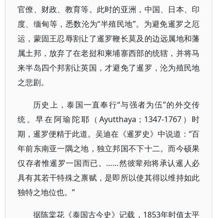
官僚、财政、教育等。此时的亚洲，中国、日本、印
度、缅甸等，悉数沦为“半殖民地”。为避免暹罗之厄
运，蒙固王忍辱割让了暹罗鞭长莫及的边远属地和藩
属土邦，放弃了在老挝和柬埔寨西部的统辖，并将马
来半岛四个邦割让英国，才避免了暹罗，沦为殖民地
之悲剧。
历史上，泰国一直奉行“与强者为伍”的外交传
统。早在阿瑜陀耶（Ayutthaya；1347-1767）时
期，暹罗便精于此道。吴迪在《暹罗史》中说道：“百
年前东南亚一隅之地，独立邦国不下十二。而今硕果
仅存者惟暹罗一国而已。……然彼辈殆将承认暹人必
具有其若干特殊之禀赋，是即所以使其得以维持如此
独特之地位也。”
据陈棠花《泰国古今史》记载，1853年时值太平