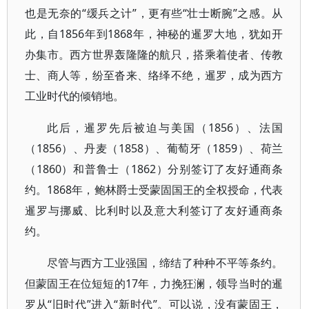
也是无奈的“缓兵之计”，更有些“壮士断腕”之感。从
此，自1856年到1868年，神秘的暹罗大地，犹如开
办集市。西方世界轰隆隆的航只，搭乘着使者、传教
士、商人等，纷至沓来、络绎不绝，暹罗，成为西方
工业时代的倾销地。
此后，暹罗先后被迫与美国（1856）、法国
（1856）、丹麦（1858）、葡萄牙（1859）、荷兰
（1860）和普鲁士（1862）分别签订了友好通商条
约。1868年，鲍林爵士受蒙固国王的全权授命，代表
暹罗与挪威、比利时以及意大利签订了友好通商条
约。
尽管与西方工业强国，缔结了种种不平等条约。
但蒙固王在位短短的17年，力挽狂澜，领导当时的暹
罗从“旧时代”进入“新时代”。可以说，没有蒙固王，