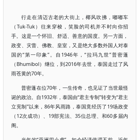
行走在清迈古老的大街上，椰风吹拂，嘟嘟车
（Tuk-Tuk）往来穿梭，笑脸的司机并不时向你招
手。这是一个怀旧、舒适、善意的国度。另一方面，
政变、灾眚、佛教、皇室，又是绝大多数外国人对泰
国的“第一印象”。自1946年，“拉玛九世”普密蓬
（Bhumibol）继位，到2016年去世，泰国走过了风
雨苍黄的70年。
普密蓬在位70年，一生传奇，也见证了当世最怪
诞的政治。自1932年，泰国由“君主专制”转变为“君主
立宪制”以来，86年风雨路，泰国竟经历了19场政变
（12次成功）、19部宪法、35位总理、和60多届内
阁。
当年的“亚洲四小虎”，如今经济停滞不前。近年