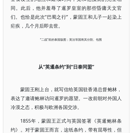
同。此后，他并羞辱了暹罗皇室的那些昏庸天文官
们。也恰是此次“巴蜀之行”，蒙固王和儿子一起染上
疟疾，几个月后即去世。
“二战”前的泰国版图；英法等国将其分割、包围
从“英暹条约”到“日泰同盟”
蒙固王刚上台，就写信给英国驻香港总督鲍林，
表达了邀请鲍林访问暹罗的愿望。一改前朝对外国人
冷漠之态，积极与欧洲各国交涉。
1855年，蒙固王正式与英国签署《英暹鲍林条
约》。对于蒙固王而言，这纸条约，带有屈辱性，但