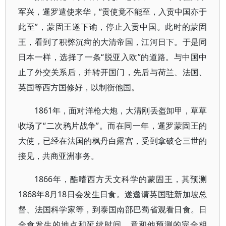
军兴，暹罗遣使来华，“贡使竟不能至，入贡中国亦于
此至”，蒙固王遂下谕，停止入贡中国。此时的蒙固
王，看到了积弊沉疴的大清帝国，江河日下。于是同
日本一样，选择了一条“脱亚入欧”的道路。与中国中
止了外交关系后，并转开国门，先后与荷兰、法国、
英国等西方国修好，以制衡他国。
1861年，面对洋枪大炮，大清刚丢盔卸甲，草草
收场了“二次鸦片战争”。而在同一年，暹罗蒙固王的
大使，已经在法国的枫丹白露宫，受到拿破仑三世的
接见，共商亚洲事务。
1866年，酷嗜西方天文科学的蒙固王，其预测
1868年8月18日会发生日食。遂邀请英国驻新加坡总
督、法国科学家等，到泰国南部巴蜀省观看日食。日
全食发生的地点和延续时间，竟和他预测的完全相