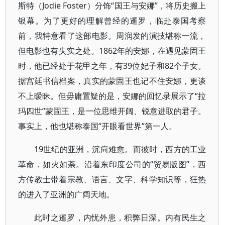
斯特（Jodie Foster）分饰“国王与安娜”，将历史搬上
银幕。为了更好的理解曾经的暹罗，临赴泰国考察
前，我特意看了这部电影。周润发的演技堪称一流，
但电影也有失实之处。1862年的安娜，在遇见蒙固王
时，他已经处于花甲之年，有39位妃子和82个子女。
据宫廷书信档案，真实的蒙固王也记不住安娜，更谈
不上暧昧。但毋庸置疑的是，安娜的回忆录展示了“拉
玛四世”蒙固王，是一位思维开阔、锐意进取的君子。
事实上，他也堪称泰国“开眼看世界”第一人。
19世纪的亚洲，沉疴难愈。而彼时，西方的工业
革命，如火如荼。沿着东印度公司的“贸易版图”，西
方传教士带着宗教、语言、文字、科学知识等，狂热
的进入了亚洲的广阔天地。
此时之暹罗，内忧外患，积弊日深。内有民生之